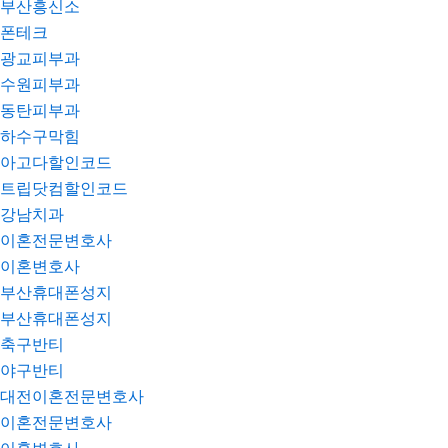
부산흥신소
폰테크
광교피부과
수원피부과
동탄피부과
하수구막힘
아고다할인코드
트립닷컴할인코드
강남치과
이혼전문변호사
이혼변호사
부산휴대폰성지
부산휴대폰성지
축구반티
야구반티
대전이혼전문변호사
이혼전문변호사