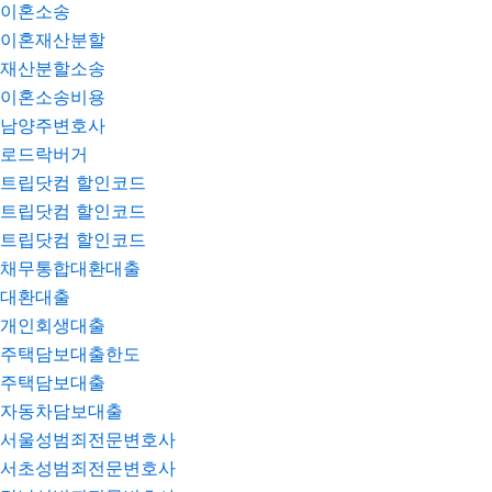
이혼소송
이혼재산분할
재산분할소송
이혼소송비용
남양주변호사
로드락버거
트립닷컴 할인코드
트립닷컴 할인코드
트립닷컴 할인코드
채무통합대환대출
대환대출
개인회생대출
주택담보대출한도
주택담보대출
자동차담보대출
서울성범죄전문변호사
서초성범죄전문변호사