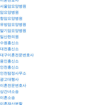
이혼변호사
서울암요양병원
암요양병원
항암요양병원
유방암요양병원
말기암요양병원
일산한의원
수원흥신소
대전흥신소
대구이혼전문변호사
용인흥신소
인천흥신소
인천탐정사무소
광고대행사
이혼전문변호사
상간녀소송
이혼소송
이혼재산분할