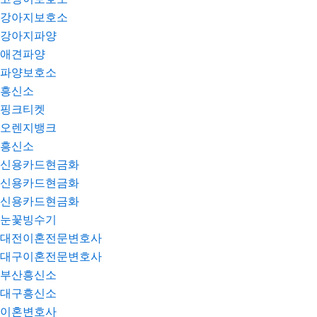
강아지보호소
강아지파양
애견파양
파양보호소
흥신소
핑크티켓
오렌지뱅크
흥신소
신용카드현금화
신용카드현금화
신용카드현금화
눈꽃빙수기
대전이혼전문변호사
대구이혼전문변호사
부산흥신소
대구흥신소
이혼변호사