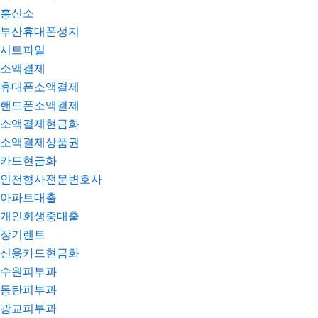
흥신소
부산휴대폰성지
시트파일
소액결제
휴대폰소액결제
핸드폰소액결제
소액결제현금화
소액결제상품권
카드현금화
인천형사전문변호사
아파트대출
개인회생중대출
장기렌트
신용카드현금화
수원피부과
동탄피부과
광교피부과