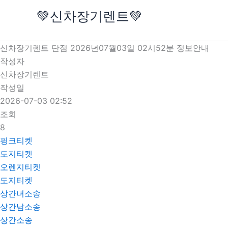
콘
💚신차장기렌트💚
텐
츠
로
신차장기렌트 단점 2026년07월03일 02시52분 정보안내
건
작성자
너
신차장기렌트
뛰
작성일
기
2026-07-03 02:52
조회
8
핑크티켓
도지티켓
오렌지티켓
도지티켓
상간녀소송
상간남소송
상간소송