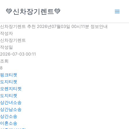
콘
💚신차장기렌트💚
텐
츠
로
신차장기렌트 추천 2026년07월03일 00시11분 정보안내
건
작성자
너
신차장기렌트
뛰
작성일
기
2026-07-03 00:11
조회
8
핑크티켓
도지티켓
오렌지티켓
도지티켓
상간녀소송
상간남소송
상간소송
이혼소송