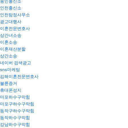
용인흥신소
인천흥신소
인천탐정사무소
광고대행사
이혼전문변호사
상간녀소송
이혼소송
이혼재산분할
상간소송
네이버 검색광고
sns마케팅
김해이혼전문변호사
불륜증거
휴대폰성지
마포하수구막힘
마포구하수구막힘
동작구하수구막힘
동작하수구막힘
강남하수구막힘