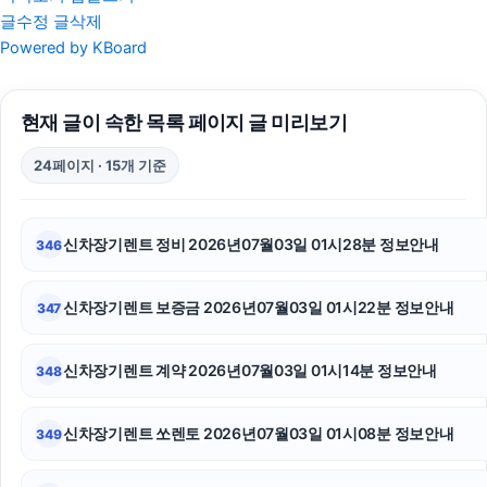
글수정
글삭제
로드락버거
Powered by KBoard
위자료
현재 글이 속한 목록 페이지 글 미리보기
은평구하수구막힘
24페이지 · 15개 기준
수원음주운전변호사
용인하수구막힘
신차장기렌트 정비 2026년07월03일 01시28분 정보안내
346
부산휴대폰성지
신차장기렌트 보증금 2026년07월03일 01시22분 정보안내
347
금천구하수구막힘
용인이혼변호사
신차장기렌트 계약 2026년07월03일 01시14분 정보안내
348
서초성범죄전문변호사
신차장기렌트 쏘렌토 2026년07월03일 01시08분 정보안내
349
수원변호사