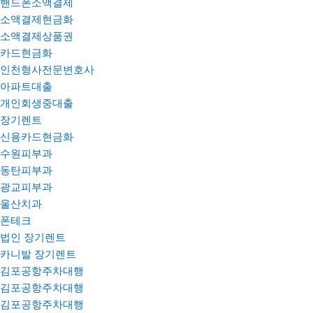
핸드폰소액결제
소액결제현금화
소액결제상품권
카드현금화
인천형사전문변호사
아파트대출
개인회생중대출
장기렌트
신용카드현금화
수원피부과
동탄피부과
광교피부과
울산치과
폰테크
법인 장기렌트
카니발 장기렌트
김포공항주차대행
김포공항주차대행
김포공항주차대행