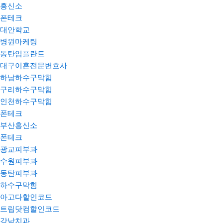
흥신소
폰테크
대안학교
병원마케팅
동탄임플란트
대구이혼전문변호사
하남하수구막힘
구리하수구막힘
인천하수구막힘
폰테크
부산흥신소
폰테크
광교피부과
수원피부과
동탄피부과
하수구막힘
아고다할인코드
트립닷컴할인코드
강남치과