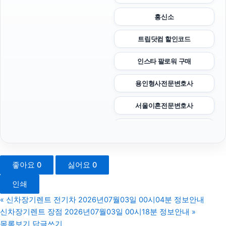
흥신소
트립닷컴 할인코드
인스타 팔로워 구매
용인형사전문변호사
서울이혼전문변호사
강아지파양
은평하수구막힘
좋아요
0
싫어요
0
양천하수구막힘
인쇄
카드현금화
«
신차장기렌트 전기차 2026년07월03일 00시04분 정보안내
신차장기렌트 장점 2026년07월03일 00시18분 정보안내
»
용산하수구막힘
목록보기
답글쓰기