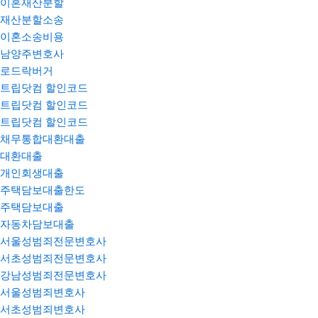
이혼재산분할
재산분할소송
이혼소송비용
남양주변호사
로드락버거
트립닷컴 할인코드
트립닷컴 할인코드
트립닷컴 할인코드
채무통합대환대출
대환대출
개인회생대출
주택담보대출한도
주택담보대출
자동차담보대출
서울성범죄전문변호사
서초성범죄전문변호사
강남성범죄전문변호사
서울성범죄변호사
서초성범죄변호사