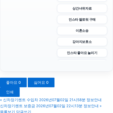
상간녀위자료
인스타 팔로워 구매
이혼소송
강아지보호소
인스타 좋아요 늘리기
폰테크
용인형사전문변호사
좋아요
0
싫어요
0
대구이혼전문변호사
인쇄
송파구하수구막힘
«
신차장기렌트 수입차 2026년07월02일 21시58분 정보안내
신차장기렌트 보증금 2026년07월02일 22시13분 정보안내
»
남양주이혼전문변호사
목록보기
답글쓰기