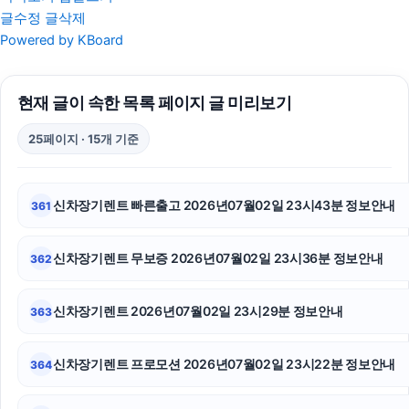
글수정
글삭제
금천하수구막힘
Powered by KBoard
축구반티
현재 글이 속한 목록 페이지 글 미리보기
서초음주운전변호사
25페이지 · 15개 기준
수원학교폭력변호사
김해이혼전문변호사
신차장기렌트 빠른출고 2026년07월02일 23시43분 정보안내
361
주택담보대출
신차장기렌트 무보증 2026년07월02일 23시36분 정보안내
362
애견파양
폰테크
신차장기렌트 2026년07월02일 23시29분 정보안내
363
강동하수구막힘
신차장기렌트 프로모션 2026년07월02일 23시22분 정보안내
364
동작구하수구막힘