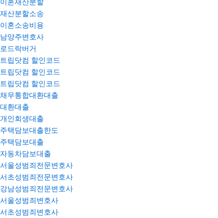
이혼재산분할
재산분할소송
이혼소송비용
남양주변호사
로드락버거
트립닷컴 할인코드
트립닷컴 할인코드
트립닷컴 할인코드
채무통합대환대출
대환대출
개인회생대출
주택담보대출한도
주택담보대출
자동차담보대출
서울성범죄전문변호사
서초성범죄전문변호사
강남성범죄전문변호사
서울성범죄변호사
서초성범죄변호사