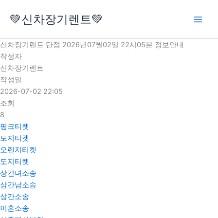
콘
💚신차장기렌트💚
텐
츠
로
신차장기렌트 단점 2026년07월02일 22시05분 정보안내
건
작성자
너
신차장기렌트
뛰
작성일
기
2026-07-02 22:05
조회
8
핑크티켓
도지티켓
오렌지티켓
도지티켓
상간녀소송
상간남소송
상간소송
이혼소송