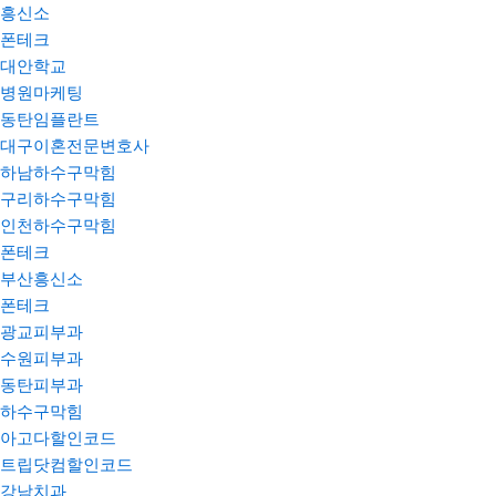
흥신소
폰테크
대안학교
병원마케팅
동탄임플란트
대구이혼전문변호사
하남하수구막힘
구리하수구막힘
인천하수구막힘
폰테크
부산흥신소
폰테크
광교피부과
수원피부과
동탄피부과
하수구막힘
아고다할인코드
트립닷컴할인코드
강남치과