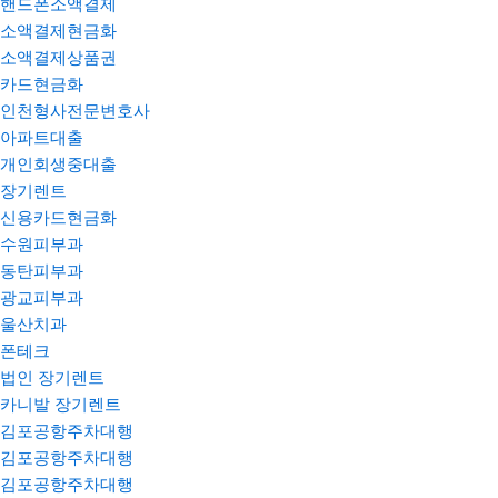
핸드폰소액결제
소액결제현금화
소액결제상품권
카드현금화
인천형사전문변호사
아파트대출
개인회생중대출
장기렌트
신용카드현금화
수원피부과
동탄피부과
광교피부과
울산치과
폰테크
법인 장기렌트
카니발 장기렌트
김포공항주차대행
김포공항주차대행
김포공항주차대행