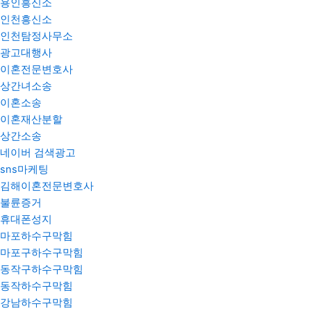
용인흥신소
인천흥신소
인천탐정사무소
광고대행사
이혼전문변호사
상간녀소송
이혼소송
이혼재산분할
상간소송
네이버 검색광고
sns마케팅
김해이혼전문변호사
불륜증거
휴대폰성지
마포하수구막힘
마포구하수구막힘
동작구하수구막힘
동작하수구막힘
강남하수구막힘