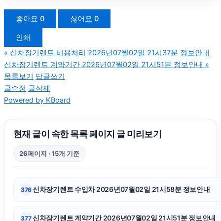
용인변호사
좋아요
0
싫어요
0
인쇄
트립닷컴 할인코드
«
신차장기렌트 비용처리 2026년07월02일 21시37분 정보안내
신차장기렌트 계약기간 2026년07월02일 21시51분 정보안내
»
용인이혼변호사
목록보기
답글쓰기
글수정
글삭제
Powered by KBoard
고양이파양
수원형사변호사
현재 글이 속한 목록 페이지 글 미리보기
26페이지 · 15개 기준
불륜증거
신차장기렌트 수입차 2026년07월02일 21시58분 정보안내
376
인스타그램 팔로워
신차장기렌트 계약기간 2026년07월02일 21시51분 정보안내
377