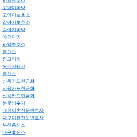
파양보호소
고양이파양
고양이보호소
강아지보호소
강아지파양
애견파양
파양보호소
흥신소
핑크티켓
오렌지뱅크
흥신소
신용카드현금화
신용카드현금화
신용카드현금화
눈꽃빙수기
대전이혼전문변호사
대구이혼전문변호사
부산흥신소
대구흥신소