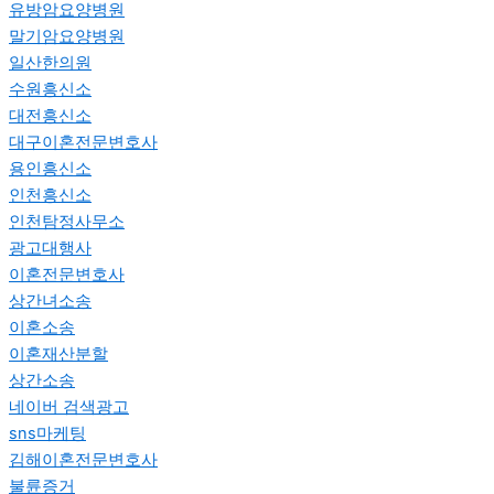
유방암요양병원
말기암요양병원
일산한의원
수원흥신소
대전흥신소
대구이혼전문변호사
용인흥신소
인천흥신소
인천탐정사무소
광고대행사
이혼전문변호사
상간녀소송
이혼소송
이혼재산분할
상간소송
네이버 검색광고
sns마케팅
김해이혼전문변호사
불륜증거