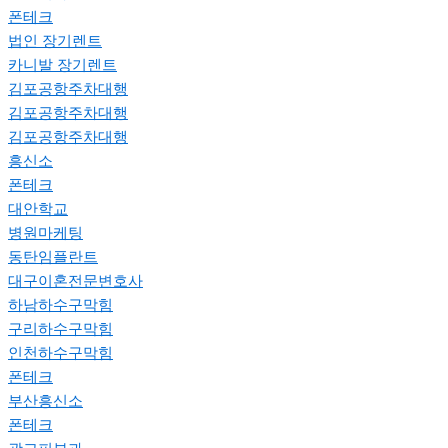
폰테크
법인 장기렌트
카니발 장기렌트
김포공항주차대행
김포공항주차대행
김포공항주차대행
흥신소
폰테크
대안학교
병원마케팅
동탄임플란트
대구이혼전문변호사
하남하수구막힘
구리하수구막힘
인천하수구막힘
폰테크
부산흥신소
폰테크