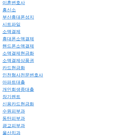
이혼변호사
흥신소
부산휴대폰성지
시트파일
소액결제
휴대폰소액결제
핸드폰소액결제
소액결제현금화
소액결제상품권
카드현금화
인천형사전문변호사
아파트대출
개인회생중대출
장기렌트
신용카드현금화
수원피부과
동탄피부과
광교피부과
울산치과