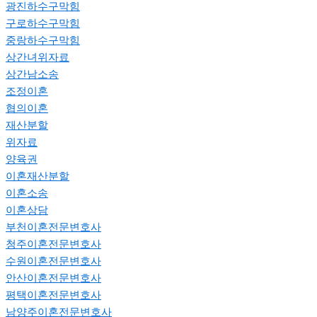
광진하수구막힘
구로하수구막힘
중랑하수구막힘
상간녀위자료
상간남소송
조정이혼
협의이혼
재산분할
위자료
양육권
이혼재산분할
이혼소송
이혼상담
부천이혼전문변호사
청주이혼전문변호사
수원이혼전문변호사
안산이혼전문변호사
평택이혼전문변호사
남양주이혼전문변호사