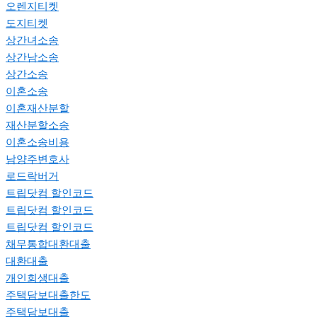
오렌지티켓
도지티켓
상간녀소송
상간남소송
상간소송
이혼소송
이혼재산분할
재산분할소송
이혼소송비용
남양주변호사
로드락버거
트립닷컴 할인코드
트립닷컴 할인코드
트립닷컴 할인코드
채무통합대환대출
대환대출
개인회생대출
주택담보대출한도
주택담보대출