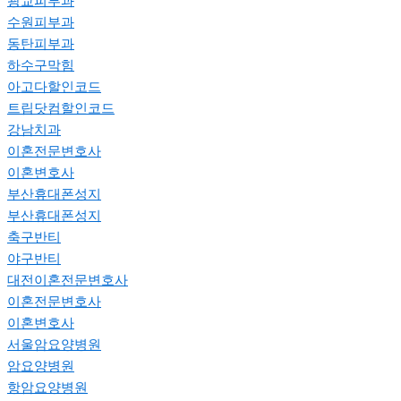
광교피부과
수원피부과
동탄피부과
하수구막힘
아고다할인코드
트립닷컴할인코드
강남치과
이혼전문변호사
이혼변호사
부산휴대폰성지
부산휴대폰성지
축구반티
야구반티
대전이혼전문변호사
이혼전문변호사
이혼변호사
서울암요양병원
암요양병원
항암요양병원