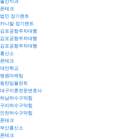
울산치과
폰테크
법인 장기렌트
카니발 장기렌트
김포공항주차대행
김포공항주차대행
김포공항주차대행
흥신소
폰테크
대안학교
병원마케팅
동탄임플란트
대구이혼전문변호사
하남하수구막힘
구리하수구막힘
인천하수구막힘
폰테크
부산흥신소
폰테크