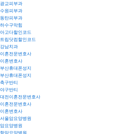
광교피부과
수원피부과
동탄피부과
하수구막힘
아고다할인코드
트립닷컴할인코드
강남치과
이혼전문변호사
이혼변호사
부산휴대폰성지
부산휴대폰성지
축구반티
야구반티
대전이혼전문변호사
이혼전문변호사
이혼변호사
서울암요양병원
암요양병원
항암요양병원