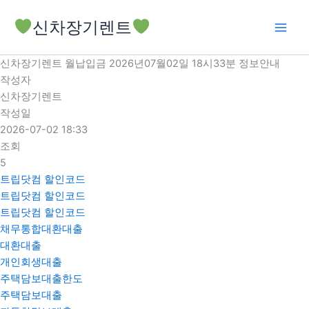
콘
신차장기렌트
텐
츠
로
신차장기렌트 월납입금 2026년07월02일 18시33분 정보안내
건
작성자
너
신차장기렌트
뛰
작성일
기
2026-07-02 18:33
조회
5
트립닷컴 할인코드
트립닷컴 할인코드
트립닷컴 할인코드
채무통합대환대출
대환대출
개인회생대출
주택담보대출한도
주택담보대출