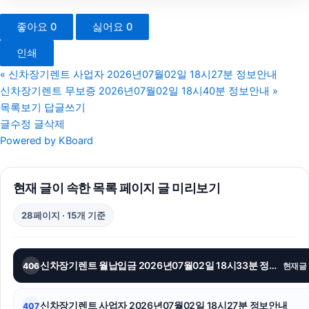
동작하수구막힘
좋아요
0
싫어요
0
일산한의원
인쇄
애견파양
«
신차장기렌트 사업자 2026년07월02일 18시27분 정보안내
신차장기렌트 무보증 2026년07월02일 18시40분 정보안내
»
부산흥신소
목록보기
답글쓰기
글수정
글삭제
용산구하수구막힘
Powered by KBoard
수원이혼전문변호사
현재 글이 속한 목록 페이지 글 미리보기
대구이혼전문변호사
28페이지 · 15개 기준
강남상간소송변호사
재산분할
신차장기렌트 월납입금 2026년07월02일 18시33분 정보안내
406
현재글
의정부형사변호사
신차장기렌트 사업자 2026년07월02일 18시27분 정보안내
407