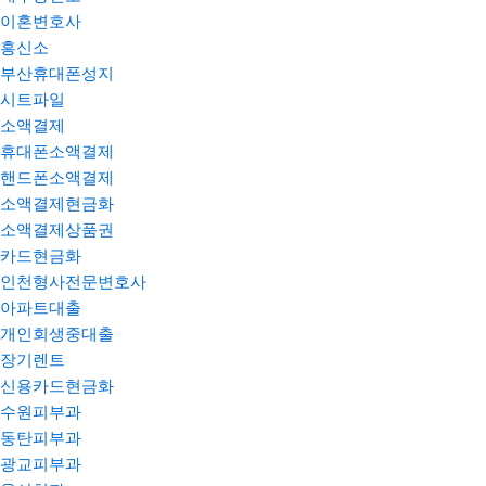
이혼변호사
흥신소
부산휴대폰성지
시트파일
소액결제
휴대폰소액결제
핸드폰소액결제
소액결제현금화
소액결제상품권
카드현금화
인천형사전문변호사
아파트대출
개인회생중대출
장기렌트
신용카드현금화
수원피부과
동탄피부과
광교피부과