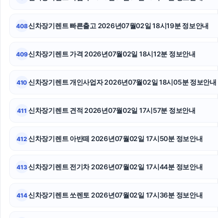
인스타그램 좋아요 늘리기
상간녀위자료
신차장기렌트 빠른출고 2026년07월02일 18시19분 정보안내
408
주택담보대출한도
신차장기렌트 가격 2026년07월02일 18시12분 정보안내
409
의정부형사전문변호사
신차장기렌트 개인사업자 2026년07월02일 18시05분 정보안내
410
말기암요양병원
인스타 좋아요 구매
신차장기렌트 견적 2026년07월02일 17시57분 정보안내
411
고양이파양
신차장기렌트 아반떼 2026년07월02일 17시50분 정보안내
412
마포하수구막힘
신차장기렌트 전기차 2026년07월02일 17시44분 정보안내
413
안산피부과
소액결제
신차장기렌트 쏘렌토 2026년07월02일 17시36분 정보안내
414
야구반티