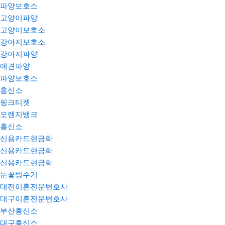
파양보호소
고양이파양
고양이보호소
강아지보호소
강아지파양
애견파양
파양보호소
흥신소
핑크티켓
오렌지뱅크
흥신소
신용카드현금화
신용카드현금화
신용카드현금화
눈꽃빙수기
대전이혼전문변호사
대구이혼전문변호사
부산흥신소
대구흥신소