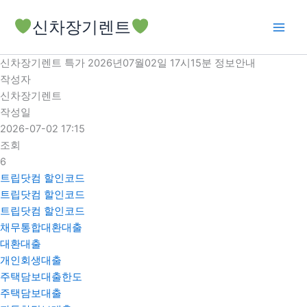
콘
신차장기렌트
텐
츠
로
신차장기렌트 특가 2026년07월02일 17시15분 정보안내
건
작성자
너
신차장기렌트
뛰
작성일
기
2026-07-02 17:15
조회
6
트립닷컴 할인코드
트립닷컴 할인코드
트립닷컴 할인코드
채무통합대환대출
대환대출
개인회생대출
주택담보대출한도
주택담보대출