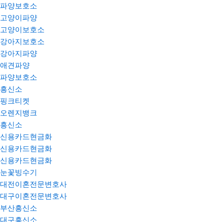
파양보호소
고양이파양
고양이보호소
강아지보호소
강아지파양
애견파양
파양보호소
흥신소
핑크티켓
오렌지뱅크
흥신소
신용카드현금화
신용카드현금화
신용카드현금화
눈꽃빙수기
대전이혼전문변호사
대구이혼전문변호사
부산흥신소
대구흥신소