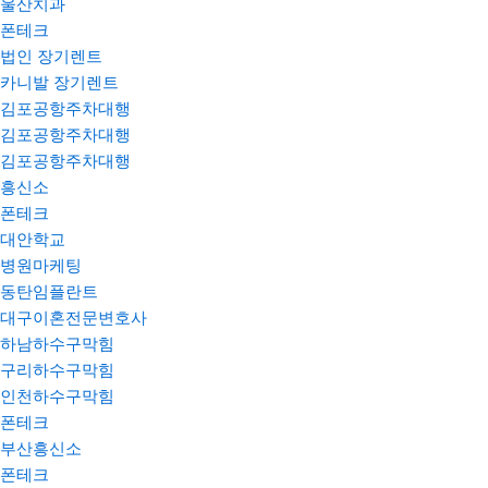
울산치과
폰테크
법인 장기렌트
카니발 장기렌트
김포공항주차대행
김포공항주차대행
김포공항주차대행
흥신소
폰테크
대안학교
병원마케팅
동탄임플란트
대구이혼전문변호사
하남하수구막힘
구리하수구막힘
인천하수구막힘
폰테크
부산흥신소
폰테크