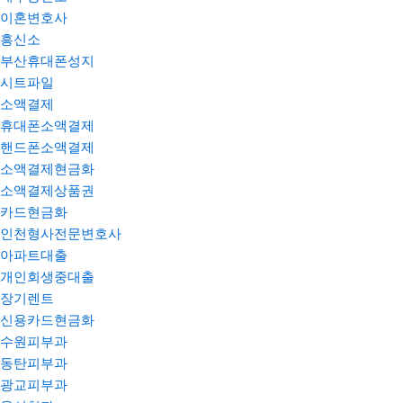
이혼변호사
흥신소
부산휴대폰성지
시트파일
소액결제
휴대폰소액결제
핸드폰소액결제
소액결제현금화
소액결제상품권
카드현금화
인천형사전문변호사
아파트대출
개인회생중대출
장기렌트
신용카드현금화
수원피부과
동탄피부과
광교피부과