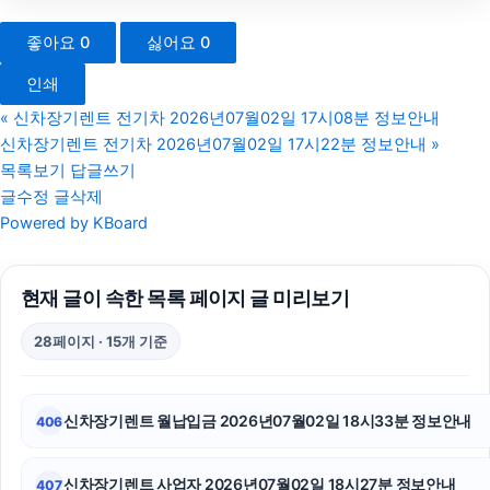
서초음주운전변호사
좋아요
0
싫어요
0
은평하수구막힘
인쇄
흥신소
«
신차장기렌트 전기차 2026년07월02일 17시08분 정보안내
신차장기렌트 전기차 2026년07월02일 17시22분 정보안내
»
용인형사전문변호사
목록보기
답글쓰기
글수정
글삭제
인천흥신소
Powered by KBoard
대구흥신소
현재 글이 속한 목록 페이지 글 미리보기
인스타 좋아요 구매
28페이지 · 15개 기준
말기암요양병원
광고대행사
신차장기렌트 월납입금 2026년07월02일 18시33분 정보안내
406
인스타그램 좋아요 늘리기
신차장기렌트 사업자 2026년07월02일 18시27분 정보안내
407