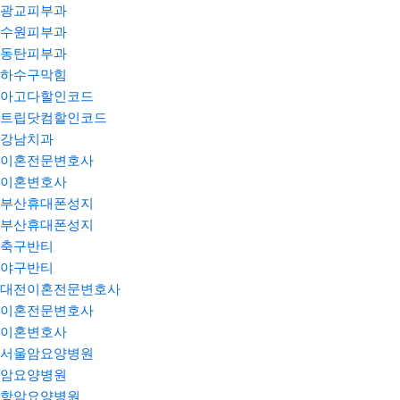
광교피부과
수원피부과
동탄피부과
하수구막힘
아고다할인코드
트립닷컴할인코드
강남치과
이혼전문변호사
이혼변호사
부산휴대폰성지
부산휴대폰성지
축구반티
야구반티
대전이혼전문변호사
이혼전문변호사
이혼변호사
서울암요양병원
암요양병원
항암요양병원