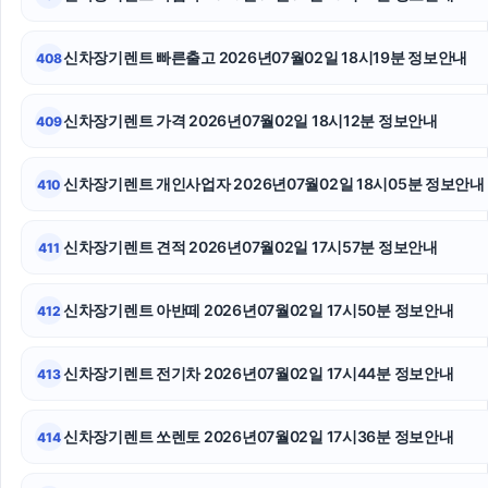
용인흥신소
서울이혼전문변호사
신차장기렌트 빠른출고 2026년07월02일 18시19분 정보안내
408
금천하수구막힘
신차장기렌트 가격 2026년07월02일 18시12분 정보안내
409
용인형사전문변호사
신차장기렌트 개인사업자 2026년07월02일 18시05분 정보안내
410
수원상간소송변호사
광진구하수구막힘
신차장기렌트 견적 2026년07월02일 17시57분 정보안내
411
강남상간소송변호사
신차장기렌트 아반떼 2026년07월02일 17시50분 정보안내
412
의정부형사전문변호사
신차장기렌트 전기차 2026년07월02일 17시44분 정보안내
413
서초성범죄변호사
폰테크
신차장기렌트 쏘렌토 2026년07월02일 17시36분 정보안내
414
인스타그램 팔로워 구매