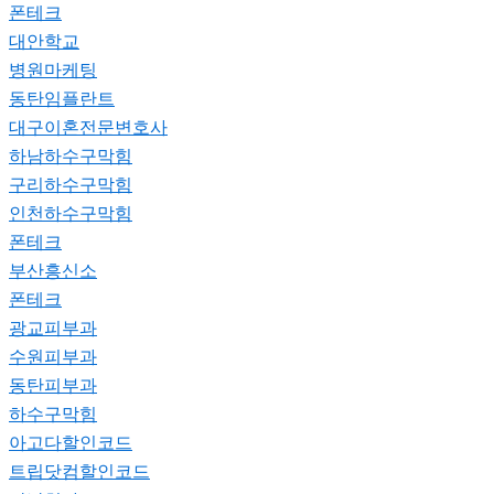
폰테크
대안학교
병원마케팅
동탄임플란트
대구이혼전문변호사
하남하수구막힘
구리하수구막힘
인천하수구막힘
폰테크
부산흥신소
폰테크
광교피부과
수원피부과
동탄피부과
하수구막힘
아고다할인코드
트립닷컴할인코드