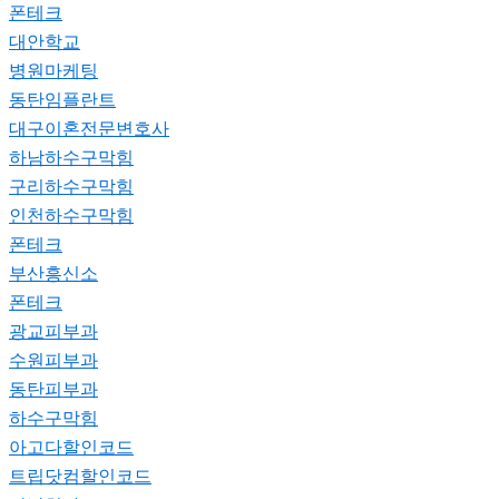
폰테크
대안학교
병원마케팅
동탄임플란트
대구이혼전문변호사
하남하수구막힘
구리하수구막힘
인천하수구막힘
폰테크
부산흥신소
폰테크
광교피부과
수원피부과
동탄피부과
하수구막힘
아고다할인코드
트립닷컴할인코드