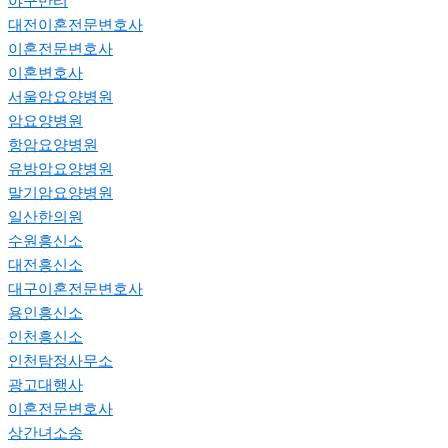
야구반티
대전이혼전문변호사
이혼전문변호사
이혼변호사
서울암요양병원
암요양병원
항암요양병원
유방암요양병원
말기암요양병원
일산한의원
수원흥신소
대전흥신소
대구이혼전문변호사
용인흥신소
인천흥신소
인천탐정사무소
광고대행사
이혼전문변호사
상간녀소송