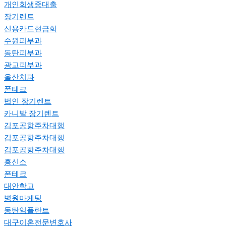
개인회생중대출
장기렌트
신용카드현금화
수원피부과
동탄피부과
광교피부과
울산치과
폰테크
법인 장기렌트
카니발 장기렌트
김포공항주차대행
김포공항주차대행
김포공항주차대행
흥신소
폰테크
대안학교
병원마케팅
동탄임플란트
대구이혼전문변호사