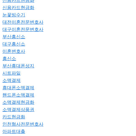
신용카드현금화
신용카드현금화
눈꽃빙수기
대전이혼전문변호사
대구이혼전문변호사
부산흥신소
대구흥신소
이혼변호사
흥신소
부산휴대폰성지
시트파일
소액결제
휴대폰소액결제
핸드폰소액결제
소액결제현금화
소액결제상품권
카드현금화
인천형사전문변호사
아파트대출