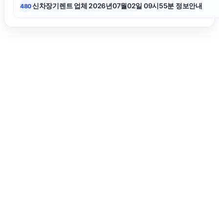
신차장기렌트 업체 2026년07월02일 09시55분 정보안내
480
수원형사변호사
아파트대출
종로구하수구막힘
인스타 팔로워