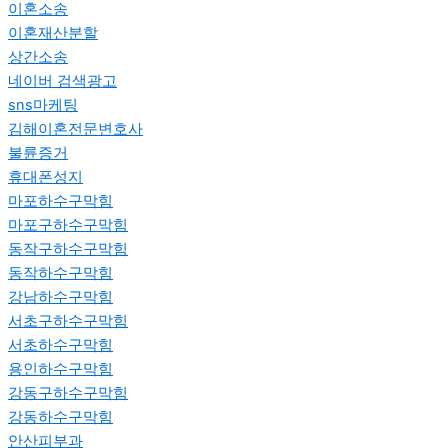
이혼소송
이혼재산분할
상간소송
네이버 검색광고
sns마케팅
김해이혼전문변호사
불륜증거
휴대폰성지
마포하수구막힘
마포구하수구막힘
동작구하수구막힘
동작하수구막힘
강남하수구막힘
서초구하수구막힘
서초하수구막힘
용인하수구막힘
강동구하수구막힘
강동하수구막힘
안산피부과