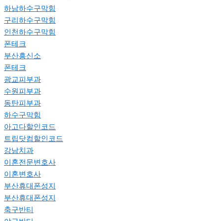
하남하수구막힘
구리하수구막힘
인천하수구막힘
폰테크
부산흥신소
폰테크
광교피부과
수원피부과
동탄피부과
하수구막힘
아고다할인코드
트립닷컴할인코드
강남치과
이혼전문변호사
이혼변호사
부산휴대폰성지
부산휴대폰성지
축구반티