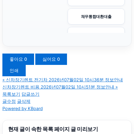
채무통합대환대출
청주이혼전문변호사
구리하수구막힘
좋아요
0
싫어요
0
인쇄
인스타 좋아요 구매
«
신차장기렌트 전기차 2026년07월02일 10시36분 정보안내
신차장기렌트 비용 2026년07월02일 10시51분 정보안내
»
인스타 좋아요 구매
목록보기
답글쓰기
글수정
글삭제
Powered by KBoard
애견파양
서대문구하수구막힘
현재 글이 속한 목록 페이지 글 미리보기