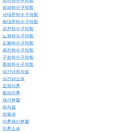
양천하수구막힘
송파하수구막힘
서대문하수구막힘
동대문하수구막힘
금천하수구막힘
노원하수구막힘
도봉하수구막힘
광진하수구막힘
구로하수구막힘
중랑하수구막힘
상간녀위자료
상간남소송
조정이혼
협의이혼
재산분할
위자료
양육권
이혼재산분할
이혼소송