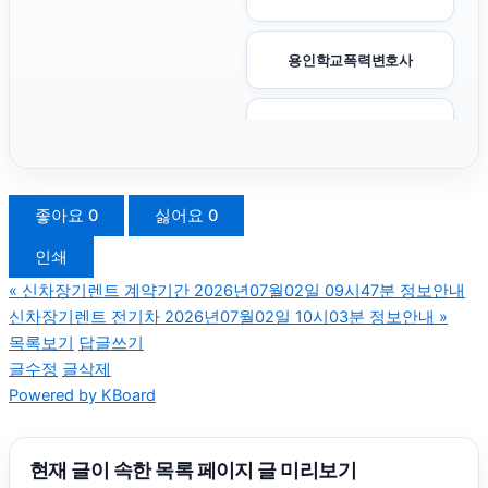
용인학교폭력변호사
김포공항주차대행
핸드폰소액결제
좋아요
0
싫어요
0
인쇄
서울성범죄변호사
«
신차장기렌트 계약기간 2026년07월02일 09시47분 정보안내
신차장기렌트 전기차 2026년07월02일 10시03분 정보안내
»
파양보호소
목록보기
답글쓰기
글수정
글삭제
Powered by KBoard
용인상간소송변호사
구로구하수구막힘
현재 글이 속한 목록 페이지 글 미리보기