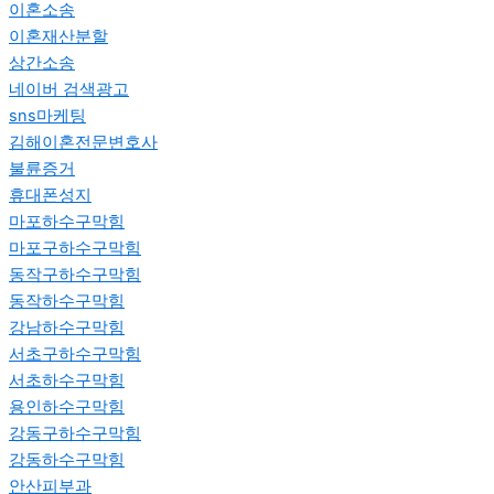
이혼소송
이혼재산분할
상간소송
네이버 검색광고
sns마케팅
김해이혼전문변호사
불륜증거
휴대폰성지
마포하수구막힘
마포구하수구막힘
동작구하수구막힘
동작하수구막힘
강남하수구막힘
서초구하수구막힘
서초하수구막힘
용인하수구막힘
강동구하수구막힘
강동하수구막힘
안산피부과