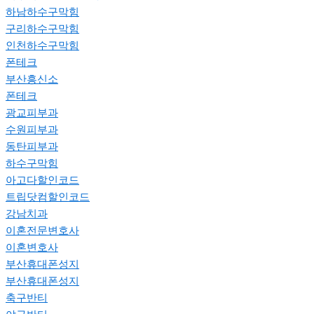
하남하수구막힘
구리하수구막힘
인천하수구막힘
폰테크
부산흥신소
폰테크
광교피부과
수원피부과
동탄피부과
하수구막힘
아고다할인코드
트립닷컴할인코드
강남치과
이혼전문변호사
이혼변호사
부산휴대폰성지
부산휴대폰성지
축구반티