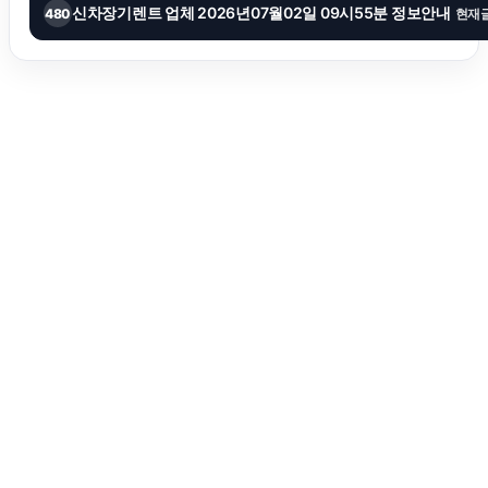
신차장기렌트 업체 2026년07월02일 09시55분 정보안내
480
현재
울산이혼전문변호사
서초하수구막힘
수원상간소송변호사
강동구하수구막힘