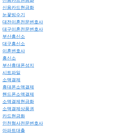
신용카드현금화
신용카드현금화
눈꽃빙수기
대전이혼전문변호사
대구이혼전문변호사
부산흥신소
대구흥신소
이혼변호사
흥신소
부산휴대폰성지
시트파일
소액결제
휴대폰소액결제
핸드폰소액결제
소액결제현금화
소액결제상품권
카드현금화
인천형사전문변호사
아파트대출