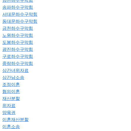
양천하수구막힘
송파하수구막힘
서대문하수구막힘
동대문하수구막힘
금천하수구막힘
노원하수구막힘
도봉하수구막힘
광진하수구막힘
구로하수구막힘
중랑하수구막힘
상간녀위자료
상간남소송
조정이혼
협의이혼
재산분할
위자료
양육권
이혼재산분할
이혼소송