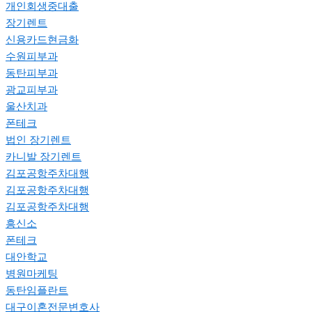
개인회생중대출
장기렌트
신용카드현금화
수원피부과
동탄피부과
광교피부과
울산치과
폰테크
법인 장기렌트
카니발 장기렌트
김포공항주차대행
김포공항주차대행
김포공항주차대행
흥신소
폰테크
대안학교
병원마케팅
동탄임플란트
대구이혼전문변호사