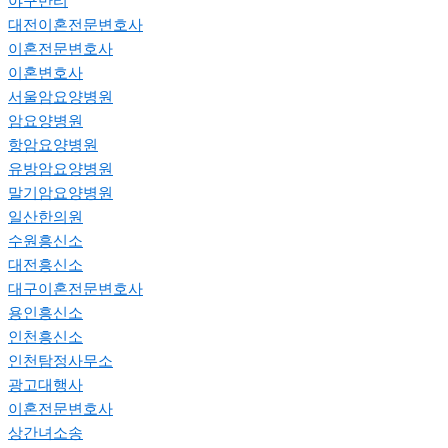
야구반티
대전이혼전문변호사
이혼전문변호사
이혼변호사
서울암요양병원
암요양병원
항암요양병원
유방암요양병원
말기암요양병원
일산한의원
수원흥신소
대전흥신소
대구이혼전문변호사
용인흥신소
인천흥신소
인천탐정사무소
광고대행사
이혼전문변호사
상간녀소송