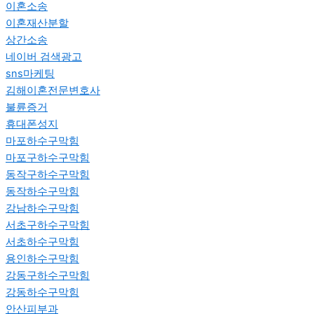
이혼소송
이혼재산분할
상간소송
네이버 검색광고
sns마케팅
김해이혼전문변호사
불륜증거
휴대폰성지
마포하수구막힘
마포구하수구막힘
동작구하수구막힘
동작하수구막힘
강남하수구막힘
서초구하수구막힘
서초하수구막힘
용인하수구막힘
강동구하수구막힘
강동하수구막힘
안산피부과