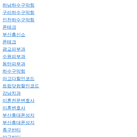
하남하수구막힘
구리하수구막힘
인천하수구막힘
폰테크
부산흥신소
폰테크
광교피부과
수원피부과
동탄피부과
하수구막힘
아고다할인코드
트립닷컴할인코드
강남치과
이혼전문변호사
이혼변호사
부산휴대폰성지
부산휴대폰성지
축구반티