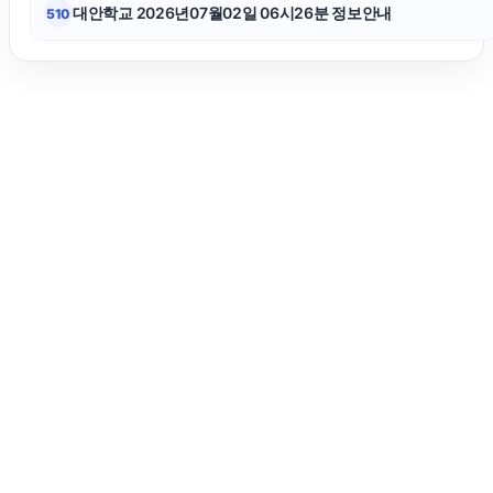
대안학교 2026년07월02일 06시26분 정보안내
510
서울이혼변호사
용인흥신소
인스타 좋아요 구매
대안학교