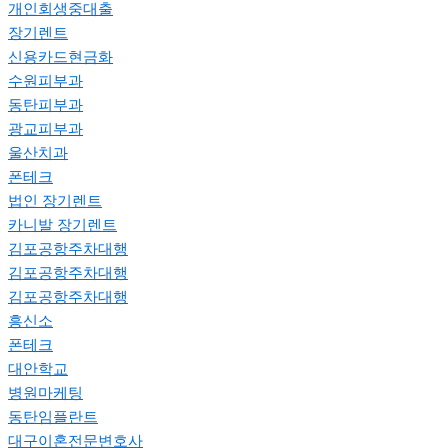
개인회생중대출
장기렌트
신용카드현금화
수원피부과
동탄피부과
광교피부과
울산치과
폰테크
법인 장기렌트
카니발 장기렌트
김포공항주차대행
김포공항주차대행
김포공항주차대행
흥신소
폰테크
대안학교
병원마케팅
동탄임플란트
대구이혼전문변호사