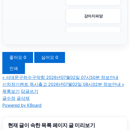
강아지파양
조정이혼
이혼변호사
좋아요
0
싫어요
0
인쇄
용인형사변호사
«
서대문구하수구막힘 2026년07월02일 07시50분 정보안내
신차장기렌트 즉시출고 2026년07월02일 08시02분 정보안내
»
카니발 장기렌트
목록보기
답글쓰기
글수정
글삭제
Powered by KBoard
광교피부과
애견파양
현재 글이 속한 목록 페이지 글 미리보기