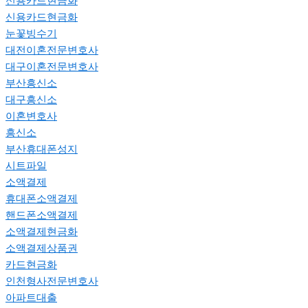
신용카드현금화
신용카드현금화
눈꽃빙수기
대전이혼전문변호사
대구이혼전문변호사
부산흥신소
대구흥신소
이혼변호사
흥신소
부산휴대폰성지
시트파일
소액결제
휴대폰소액결제
핸드폰소액결제
소액결제현금화
소액결제상품권
카드현금화
인천형사전문변호사
아파트대출