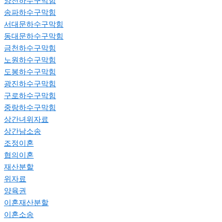
양천하수구막힘
송파하수구막힘
서대문하수구막힘
동대문하수구막힘
금천하수구막힘
노원하수구막힘
도봉하수구막힘
광진하수구막힘
구로하수구막힘
중랑하수구막힘
상간녀위자료
상간남소송
조정이혼
협의이혼
재산분할
위자료
양육권
이혼재산분할
이혼소송