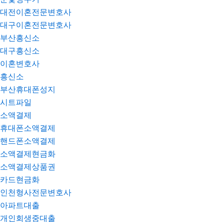
대전이혼전문변호사
대구이혼전문변호사
부산흥신소
대구흥신소
이혼변호사
흥신소
부산휴대폰성지
시트파일
소액결제
휴대폰소액결제
핸드폰소액결제
소액결제현금화
소액결제상품권
카드현금화
인천형사전문변호사
아파트대출
개인회생중대출