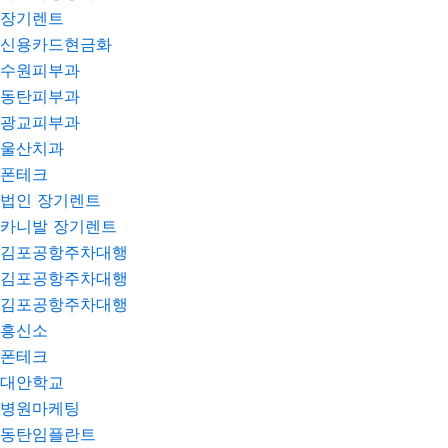
장기렌트
신용카드현금화
수원피부과
동탄피부과
광교피부과
울산치과
폰테크
법인 장기렌트
카니발 장기렌트
김포공항주차대행
김포공항주차대행
김포공항주차대행
흥신소
폰테크
대안학교
병원마케팅
동탄임플란트