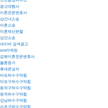
인천탐정사무소
광고대행사
이혼전문변호사
상간녀소송
이혼소송
이혼재산분할
상간소송
네이버 검색광고
sns마케팅
김해이혼전문변호사
불륜증거
휴대폰성지
마포하수구막힘
마포구하수구막힘
동작구하수구막힘
동작하수구막힘
강남하수구막힘
서초구하수구막힘