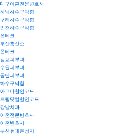
대구이혼전문변호사
하남하수구막힘
구리하수구막힘
인천하수구막힘
폰테크
부산흥신소
폰테크
광교피부과
수원피부과
동탄피부과
하수구막힘
아고다할인코드
트립닷컴할인코드
강남치과
이혼전문변호사
이혼변호사
부산휴대폰성지