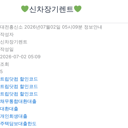
콘
신차장기렌트
텐
츠
로
대전흥신소 2026년07월02일 05시09분 정보안내
건
작성자
너
신차장기렌트
뛰
작성일
기
2026-07-02 05:09
조회
5
트립닷컴 할인코드
트립닷컴 할인코드
트립닷컴 할인코드
채무통합대환대출
대환대출
개인회생대출
주택담보대출한도