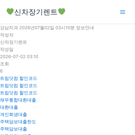
콘
신차장기렌트
텐
츠
로
강남치과 2026년07월02일 03시10분 정보안내
건
작성자
너
신차장기렌트
뛰
작성일
기
2026-07-02 03:10
조회
6
트립닷컴 할인코드
트립닷컴 할인코드
트립닷컴 할인코드
채무통합대환대출
대환대출
개인회생대출
주택담보대출한도
주택담보대출