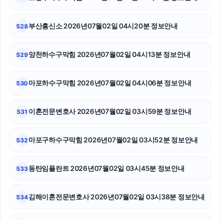
의정부학교폭력변호사
오렌지뱅크
부산흥신소 2026년07월02일 04시20분 정보안내
528
서초성범죄전문변호사
양천하수구막힘 2026년07월02일 04시13분 정보안내
529
인스타그램 좋아요 늘리기
마포하수구막힘 2026년07월02일 04시06분 정보안내
530
김포공항주차대행
항암요양병원
이혼전문변호사 2026년07월02일 03시59분 정보안내
531
수원성범죄변호사
마포구하수구막힘 2026년07월02일 03시52분 정보안내
532
sns마케팅
동탄임플란트 2026년07월02일 03시45분 정보안내
533
부산휴대폰성지
트립닷컴 할인코드
김해이혼전문변호사 2026년07월02일 03시38분 정보안내
534
의정부법무법인