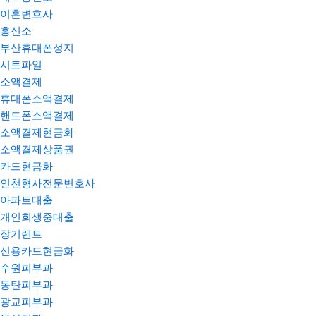
이혼변호사
흥신소
부산휴대폰성지
시트파일
소액결제
휴대폰소액결제
핸드폰소액결제
소액결제현금화
소액결제상품권
카드현금화
인천형사전문변호사
아파트대출
개인회생중대출
장기렌트
신용카드현금화
수원피부과
동탄피부과
광교피부과