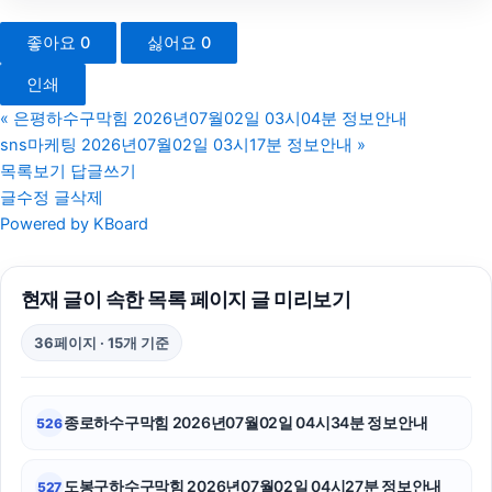
의정부형사변호사
좋아요
0
싫어요
0
인스타 좋아요 늘리기
인쇄
용산구하수구막힘
«
은평하수구막힘 2026년07월02일 03시04분 정보안내
sns마케팅 2026년07월02일 03시17분 정보안내
»
창원이혼전문변호사
목록보기
답글쓰기
글수정
글삭제
이혼전문변호사
Powered by KBoard
구리하수구막힘
현재 글이 속한 목록 페이지 글 미리보기
인스타그램 팔로워 늘리기
36페이지 · 15개 기준
용인이혼전문변호사
이혼소송
종로하수구막힘 2026년07월02일 04시34분 정보안내
526
구미이혼전문변호사
도봉구하수구막힘 2026년07월02일 04시27분 정보안내
527