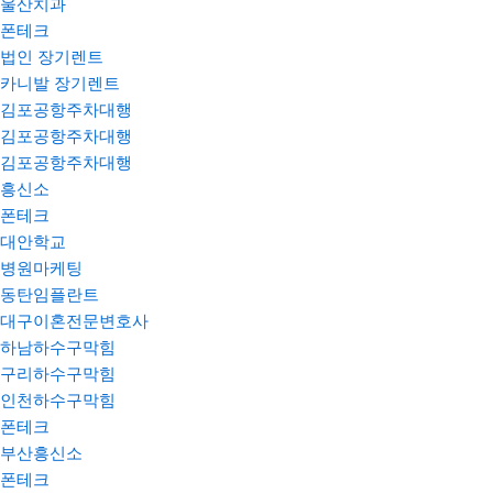
울산치과
폰테크
법인 장기렌트
카니발 장기렌트
김포공항주차대행
김포공항주차대행
김포공항주차대행
흥신소
폰테크
대안학교
병원마케팅
동탄임플란트
대구이혼전문변호사
하남하수구막힘
구리하수구막힘
인천하수구막힘
폰테크
부산흥신소
폰테크