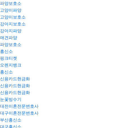
파양보호소
고양이파양
고양이보호소
강아지보호소
강아지파양
애견파양
파양보호소
흥신소
핑크티켓
오렌지뱅크
흥신소
신용카드현금화
신용카드현금화
신용카드현금화
눈꽃빙수기
대전이혼전문변호사
대구이혼전문변호사
부산흥신소
대구흥신소