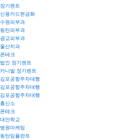
장기렌트
신용카드현금화
수원피부과
동탄피부과
광교피부과
울산치과
폰테크
법인 장기렌트
카니발 장기렌트
김포공항주차대행
김포공항주차대행
김포공항주차대행
흥신소
폰테크
대안학교
병원마케팅
동탄임플란트