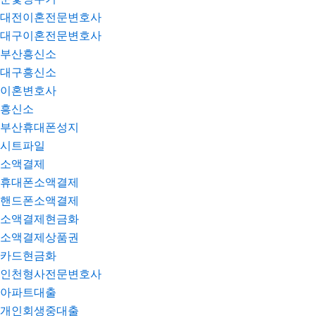
대전이혼전문변호사
대구이혼전문변호사
부산흥신소
대구흥신소
이혼변호사
흥신소
부산휴대폰성지
시트파일
소액결제
휴대폰소액결제
핸드폰소액결제
소액결제현금화
소액결제상품권
카드현금화
인천형사전문변호사
아파트대출
개인회생중대출