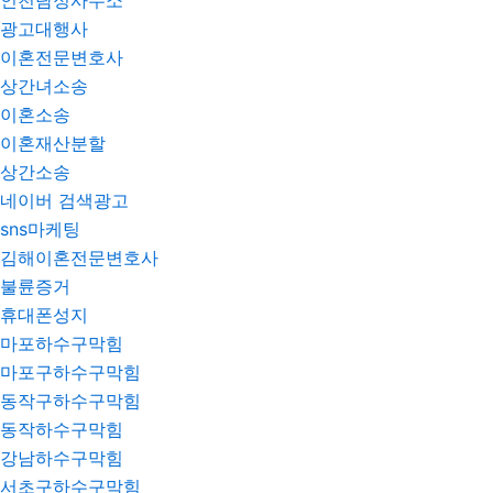
인천탐정사무소
광고대행사
이혼전문변호사
상간녀소송
이혼소송
이혼재산분할
상간소송
네이버 검색광고
sns마케팅
김해이혼전문변호사
불륜증거
휴대폰성지
마포하수구막힘
마포구하수구막힘
동작구하수구막힘
동작하수구막힘
강남하수구막힘
서초구하수구막힘