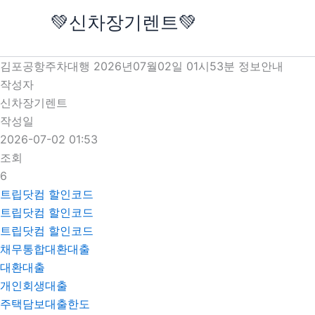
콘
💚신차장기렌트💚
텐
츠
로
김포공항주차대행 2026년07월02일 01시53분 정보안내
건
작성자
너
신차장기렌트
뛰
작성일
기
2026-07-02 01:53
조회
6
트립닷컴 할인코드
트립닷컴 할인코드
트립닷컴 할인코드
채무통합대환대출
대환대출
개인회생대출
주택담보대출한도