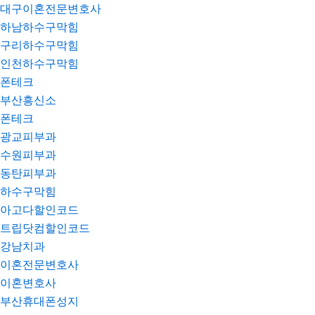
대구이혼전문변호사
하남하수구막힘
구리하수구막힘
인천하수구막힘
폰테크
부산흥신소
폰테크
광교피부과
수원피부과
동탄피부과
하수구막힘
아고다할인코드
트립닷컴할인코드
강남치과
이혼전문변호사
이혼변호사
부산휴대폰성지