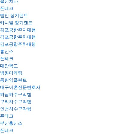
울산치과
폰테크
법인 장기렌트
카니발 장기렌트
김포공항주차대행
김포공항주차대행
김포공항주차대행
흥신소
폰테크
대안학교
병원마케팅
동탄임플란트
대구이혼전문변호사
하남하수구막힘
구리하수구막힘
인천하수구막힘
폰테크
부산흥신소
폰테크