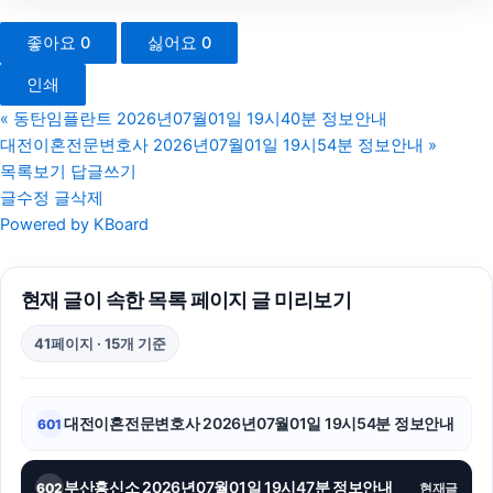
흥신소
좋아요
0
싫어요
0
양천하수구막힘
인쇄
고양이보호소
«
동탄임플란트 2026년07월01일 19시40분 정보안내
대전이혼전문변호사 2026년07월01일 19시54분 정보안내
»
서울상간녀소송변호사
목록보기
답글쓰기
글수정
글삭제
강동하수구막힘
Powered by KBoard
수원형사변호사
현재 글이 속한 목록 페이지 글 미리보기
용산하수구막힘
41페이지 · 15개 기준
폰테크
수원학교폭력변호사
대전이혼전문변호사 2026년07월01일 19시54분 정보안내
601
신용카드현금화
부산흥신소 2026년07월01일 19시47분 정보안내
602
현재글