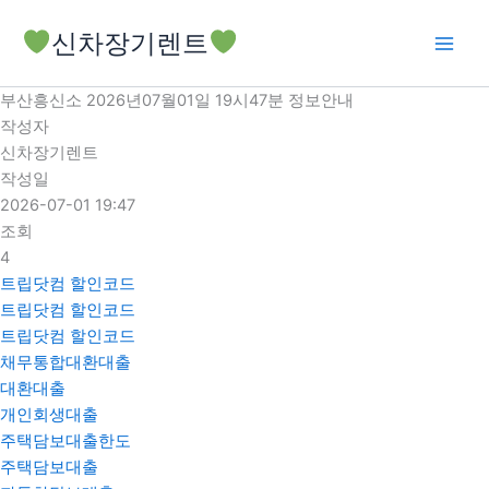
콘
신차장기렌트
텐
츠
로
부산흥신소 2026년07월01일 19시47분 정보안내
건
작성자
너
신차장기렌트
뛰
작성일
기
2026-07-01 19:47
조회
4
트립닷컴 할인코드
트립닷컴 할인코드
트립닷컴 할인코드
채무통합대환대출
대환대출
개인회생대출
주택담보대출한도
주택담보대출