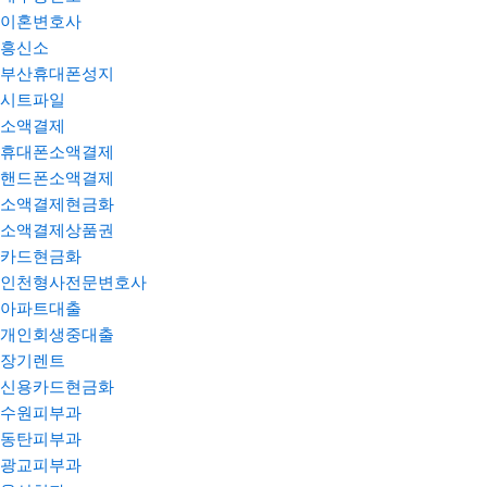
이혼변호사
흥신소
부산휴대폰성지
시트파일
소액결제
휴대폰소액결제
핸드폰소액결제
소액결제현금화
소액결제상품권
카드현금화
인천형사전문변호사
아파트대출
개인회생중대출
장기렌트
신용카드현금화
수원피부과
동탄피부과
광교피부과