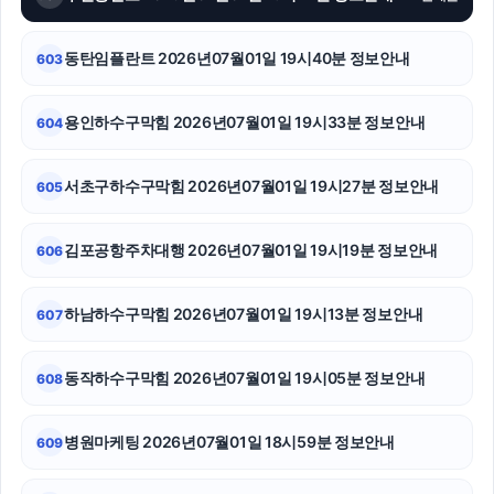
sns마케팅
개인회생중대출
동탄임플란트 2026년07월01일 19시40분 정보안내
603
서울음주운전변호사
용인하수구막힘 2026년07월01일 19시33분 정보안내
604
부천이혼전문변호사
서초구하수구막힘 2026년07월01일 19시27분 정보안내
605
고양이파양
용인이혼변호사
김포공항주차대행 2026년07월01일 19시19분 정보안내
606
이혼전문변호사
하남하수구막힘 2026년07월01일 19시13분 정보안내
607
이혼변호사
동작하수구막힘 2026년07월01일 19시05분 정보안내
608
용인형사변호사
부산흥신소
병원마케팅 2026년07월01일 18시59분 정보안내
609
용인하수구막힘