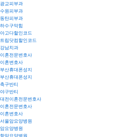
광교피부과
수원피부과
동탄피부과
하수구막힘
아고다할인코드
트립닷컴할인코드
강남치과
이혼전문변호사
이혼변호사
부산휴대폰성지
부산휴대폰성지
축구반티
야구반티
대전이혼전문변호사
이혼전문변호사
이혼변호사
서울암요양병원
암요양병원
항암요양병원