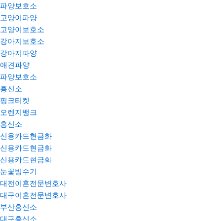
파양보호소
고양이파양
고양이보호소
강아지보호소
강아지파양
애견파양
파양보호소
흥신소
핑크티켓
오렌지뱅크
흥신소
신용카드현금화
신용카드현금화
신용카드현금화
눈꽃빙수기
대전이혼전문변호사
대구이혼전문변호사
부산흥신소
대구흥신소