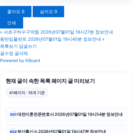
금천구하수구막힘
좋아요
0
싫어요
0
울산이혼전문변호사
인쇄
네이버 검색광고
«
서초구하수구막힘 2026년07월01일 19시27분 정보안내
동탄임플란트 2026년07월01일 19시40분 정보안내
»
하수구막힘
목록보기
답글쓰기
글수정
글삭제
대전이혼전문변호사
Powered by KBoard
강남이혼전문변호사
현재 글이 속한 목록 페이지 글 미리보기
인천하수구막힘
41페이지 · 15개 기준
도봉하수구막힘
말기암요양병원
대전이혼전문변호사 2026년07월01일 19시54분 정보안내
601
서대문하수구막힘
부산흥신소 2026년07월01일 19시47분 정보안내
602