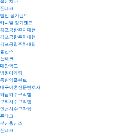
울산치과
폰테크
법인 장기렌트
카니발 장기렌트
김포공항주차대행
김포공항주차대행
김포공항주차대행
흥신소
폰테크
대안학교
병원마케팅
동탄임플란트
대구이혼전문변호사
하남하수구막힘
구리하수구막힘
인천하수구막힘
폰테크
부산흥신소
폰테크