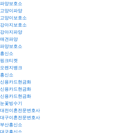
파양보호소
고양이파양
고양이보호소
강아지보호소
강아지파양
애견파양
파양보호소
흥신소
핑크티켓
오렌지뱅크
흥신소
신용카드현금화
신용카드현금화
신용카드현금화
눈꽃빙수기
대전이혼전문변호사
대구이혼전문변호사
부산흥신소
대구흥신소