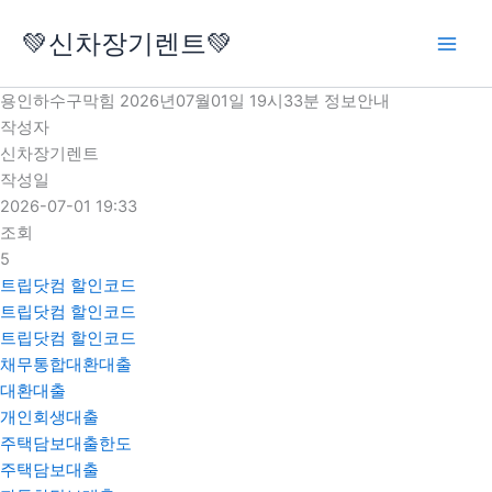
콘
💚신차장기렌트💚
텐
츠
로
용인하수구막힘 2026년07월01일 19시33분 정보안내
건
작성자
너
신차장기렌트
뛰
작성일
기
2026-07-01 19:33
조회
5
트립닷컴 할인코드
트립닷컴 할인코드
트립닷컴 할인코드
채무통합대환대출
대환대출
개인회생대출
주택담보대출한도
주택담보대출