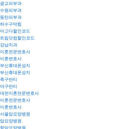
광교피부과
수원피부과
동탄피부과
하수구막힘
아고다할인코드
트립닷컴할인코드
강남치과
이혼전문변호사
이혼변호사
부산휴대폰성지
부산휴대폰성지
축구반티
야구반티
대전이혼전문변호사
이혼전문변호사
이혼변호사
서울암요양병원
암요양병원
항암요양병원