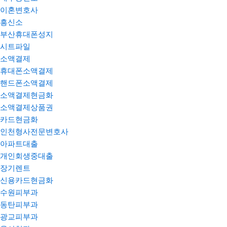
이혼변호사
흥신소
부산휴대폰성지
시트파일
소액결제
휴대폰소액결제
핸드폰소액결제
소액결제현금화
소액결제상품권
카드현금화
인천형사전문변호사
아파트대출
개인회생중대출
장기렌트
신용카드현금화
수원피부과
동탄피부과
광교피부과