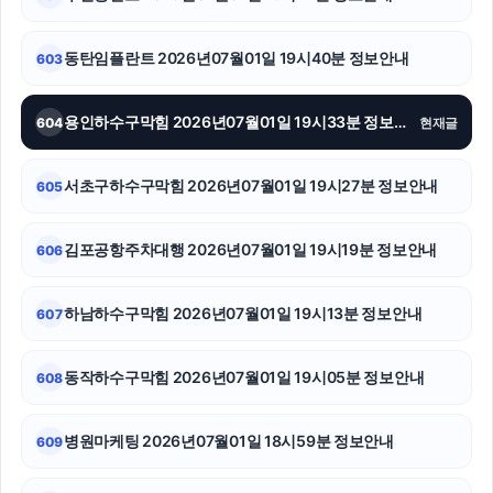
흥신소
수원학교폭력변호사
동탄임플란트 2026년07월01일 19시40분 정보안내
603
강아지보호소
용인하수구막힘 2026년07월01일 19시33분 정보안내
604
현재글
서울암요양병원
서초구하수구막힘 2026년07월01일 19시27분 정보안내
605
신용카드현금화
김해이혼전문변호사
김포공항주차대행 2026년07월01일 19시19분 정보안내
606
카드현금화
하남하수구막힘 2026년07월01일 19시13분 정보안내
607
마포하수구막힘
동작하수구막힘 2026년07월01일 19시05분 정보안내
608
김포공항주차대행
서울음주운전변호사
병원마케팅 2026년07월01일 18시59분 정보안내
609
용인이혼전문변호사