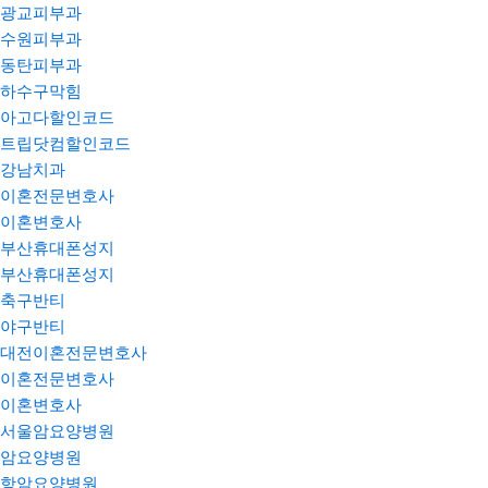
광교피부과
수원피부과
동탄피부과
하수구막힘
아고다할인코드
트립닷컴할인코드
강남치과
이혼전문변호사
이혼변호사
부산휴대폰성지
부산휴대폰성지
축구반티
야구반티
대전이혼전문변호사
이혼전문변호사
이혼변호사
서울암요양병원
암요양병원
항암요양병원