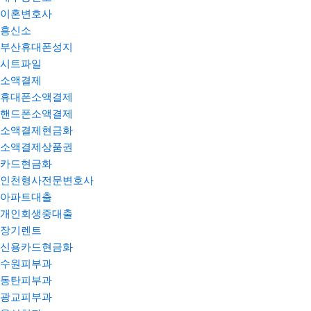
이혼변호사
흥신소
부산휴대폰성지
시트파일
소액결제
휴대폰소액결제
핸드폰소액결제
소액결제현금화
소액결제상품권
카드현금화
인천형사전문변호사
아파트대출
개인회생중대출
장기렌트
신용카드현금화
수원피부과
동탄피부과
광교피부과