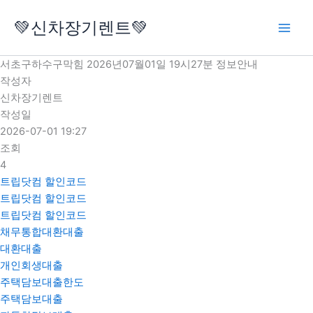
콘
💚신차장기렌트💚
텐
츠
로
서초구하수구막힘 2026년07월01일 19시27분 정보안내
건
작성자
너
신차장기렌트
뛰
작성일
기
2026-07-01 19:27
조회
4
트립닷컴 할인코드
트립닷컴 할인코드
트립닷컴 할인코드
채무통합대환대출
대환대출
개인회생대출
주택담보대출한도
주택담보대출