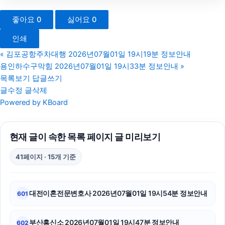
구리하수구막힘
좋아요
0
싫어요
0
흥신소
인쇄
애견파양
«
김포공항주차대행 2026년07월01일 19시19분 정보안내
용인하수구막힘 2026년07월01일 19시33분 정보안내
»
아고다할인코드
목록보기
답글쓰기
글수정
글삭제
고양이보호소
Powered by KBoard
강남상간소송변호사
현재 글이 속한 목록 페이지 글 미리보기
개인회생중대출
41페이지 · 15개 기준
용인상간소송변호사
의정부형사변호사
대전이혼전문변호사 2026년07월01일 19시54분 정보안내
601
병원마케팅
부산흥신소 2026년07월01일 19시47분 정보안내
602