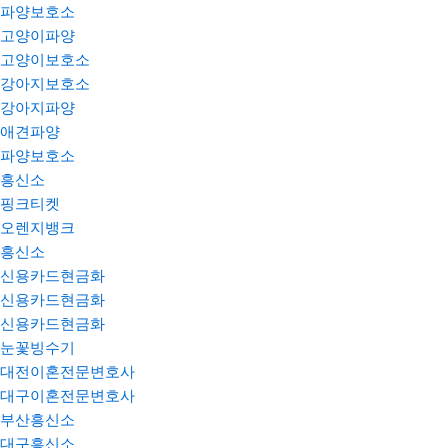
파양보호소
고양이파양
고양이보호소
강아지보호소
강아지파양
애견파양
파양보호소
흥신소
핑크티켓
오렌지뱅크
흥신소
신용카드현금화
신용카드현금화
신용카드현금화
눈꽃빙수기
대전이혼전문변호사
대구이혼전문변호사
부산흥신소
대구흥신소