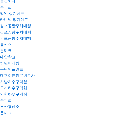
울산치과
폰테크
법인 장기렌트
카니발 장기렌트
김포공항주차대행
김포공항주차대행
김포공항주차대행
흥신소
폰테크
대안학교
병원마케팅
동탄임플란트
대구이혼전문변호사
하남하수구막힘
구리하수구막힘
인천하수구막힘
폰테크
부산흥신소
폰테크