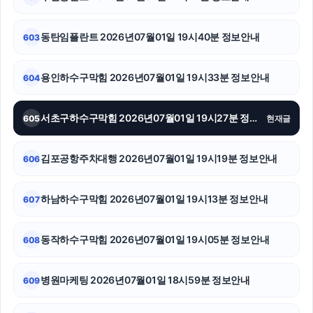
용인형사변호사
부산흥신소
동탄임플란트 2026년07월01일 19시40분 정보안내
603
이혼소송
용인하수구막힘 2026년07월01일 19시33분 정보안내
604
휴대폰소액결제
서초구하수구막힘 2026년07월01일 19시27분 정보안내
605
현재글
청주이혼전문변호사
수원이혼전문변호사
김포공항주차대행 2026년07월01일 19시19분 정보안내
606
용인음주운전변호사
하남하수구막힘 2026년07월01일 19시13분 정보안내
607
네이버 검색광고
동작하수구막힘 2026년07월01일 19시05분 정보안내
608
구로구하수구막힘
중랑구하수구막힘
병원마케팅 2026년07월01일 18시59분 정보안내
609
종로구하수구막힘