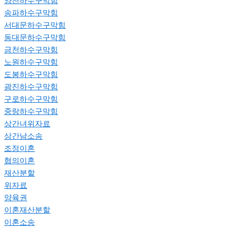
양천하수구막힘
송파하수구막힘
서대문하수구막힘
동대문하수구막힘
금천하수구막힘
노원하수구막힘
도봉하수구막힘
광진하수구막힘
구로하수구막힘
중랑하수구막힘
상간녀위자료
상간남소송
조정이혼
협의이혼
재산분할
위자료
양육권
이혼재산분할
이혼소송