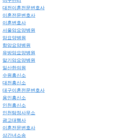
야구반티
대전이혼전문변호사
이혼전문변호사
이혼변호사
서울암요양병원
암요양병원
항암요양병원
유방암요양병원
말기암요양병원
일산한의원
수원흥신소
대전흥신소
대구이혼전문변호사
용인흥신소
인천흥신소
인천탐정사무소
광고대행사
이혼전문변호사
상간녀소송