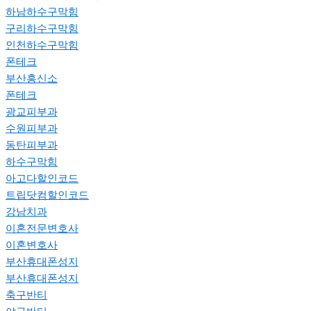
하남하수구막힘
구리하수구막힘
인천하수구막힘
폰테크
부산흥신소
폰테크
광교피부과
수원피부과
동탄피부과
하수구막힘
아고다할인코드
트립닷컴할인코드
강남치과
이혼전문변호사
이혼변호사
부산휴대폰성지
부산휴대폰성지
축구반티