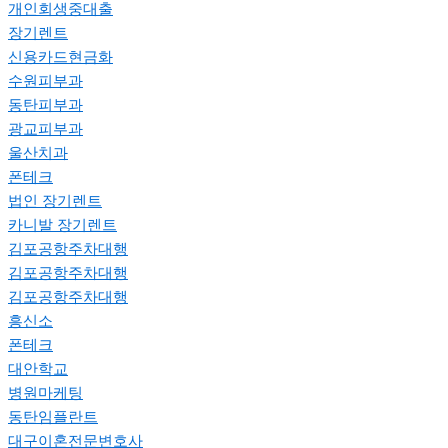
개인회생중대출
장기렌트
신용카드현금화
수원피부과
동탄피부과
광교피부과
울산치과
폰테크
법인 장기렌트
카니발 장기렌트
김포공항주차대행
김포공항주차대행
김포공항주차대행
흥신소
폰테크
대안학교
병원마케팅
동탄임플란트
대구이혼전문변호사