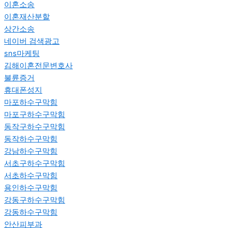
이혼소송
이혼재산분할
상간소송
네이버 검색광고
sns마케팅
김해이혼전문변호사
불륜증거
휴대폰성지
마포하수구막힘
마포구하수구막힘
동작구하수구막힘
동작하수구막힘
강남하수구막힘
서초구하수구막힘
서초하수구막힘
용인하수구막힘
강동구하수구막힘
강동하수구막힘
안산피부과