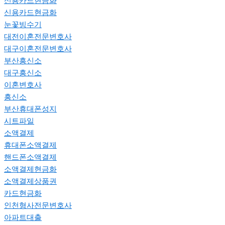
신용카드현금화
신용카드현금화
눈꽃빙수기
대전이혼전문변호사
대구이혼전문변호사
부산흥신소
대구흥신소
이혼변호사
흥신소
부산휴대폰성지
시트파일
소액결제
휴대폰소액결제
핸드폰소액결제
소액결제현금화
소액결제상품권
카드현금화
인천형사전문변호사
아파트대출