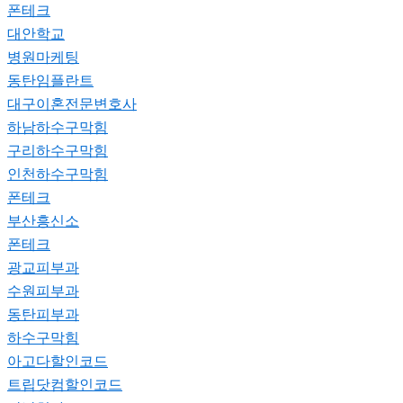
폰테크
대안학교
병원마케팅
동탄임플란트
대구이혼전문변호사
하남하수구막힘
구리하수구막힘
인천하수구막힘
폰테크
부산흥신소
폰테크
광교피부과
수원피부과
동탄피부과
하수구막힘
아고다할인코드
트립닷컴할인코드