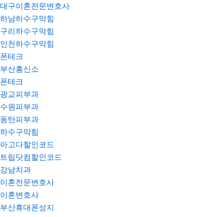
대구이혼전문변호사
하남하수구막힘
구리하수구막힘
인천하수구막힘
폰테크
부산흥신소
폰테크
광교피부과
수원피부과
동탄피부과
하수구막힘
아고다할인코드
트립닷컴할인코드
강남치과
이혼전문변호사
이혼변호사
부산휴대폰성지