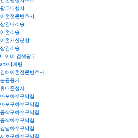
인천탐정사무소
광고대행사
이혼전문변호사
상간녀소송
이혼소송
이혼재산분할
상간소송
네이버 검색광고
sns마케팅
김해이혼전문변호사
불륜증거
휴대폰성지
마포하수구막힘
마포구하수구막힘
동작구하수구막힘
동작하수구막힘
강남하수구막힘
서초구하수구막힘