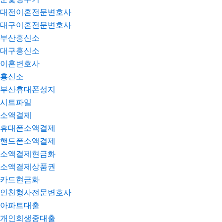
대전이혼전문변호사
대구이혼전문변호사
부산흥신소
대구흥신소
이혼변호사
흥신소
부산휴대폰성지
시트파일
소액결제
휴대폰소액결제
핸드폰소액결제
소액결제현금화
소액결제상품권
카드현금화
인천형사전문변호사
아파트대출
개인회생중대출