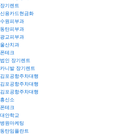
장기렌트
신용카드현금화
수원피부과
동탄피부과
광교피부과
울산치과
폰테크
법인 장기렌트
카니발 장기렌트
김포공항주차대행
김포공항주차대행
김포공항주차대행
흥신소
폰테크
대안학교
병원마케팅
동탄임플란트