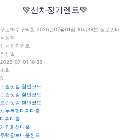
콘
💚신차장기렌트💚
텐
츠
로
구로하수구막힘 2026년07월01일 16시38분 정보안내
건
작성자
너
신차장기렌트
뛰
작성일
기
2026-07-01 16:38
조회
5
트립닷컴 할인코드
트립닷컴 할인코드
트립닷컴 할인코드
채무통합대환대출
대환대출
개인회생대출
주택담보대출한도