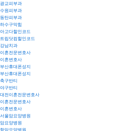
광교피부과
수원피부과
동탄피부과
하수구막힘
아고다할인코드
트립닷컴할인코드
강남치과
이혼전문변호사
이혼변호사
부산휴대폰성지
부산휴대폰성지
축구반티
야구반티
대전이혼전문변호사
이혼전문변호사
이혼변호사
서울암요양병원
암요양병원
항암요양병원