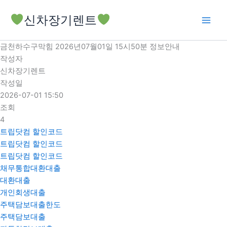
콘
신차장기렌트
텐
츠
로
금천하수구막힘 2026년07월01일 15시50분 정보안내
건
작성자
너
신차장기렌트
뛰
작성일
기
2026-07-01 15:50
조회
4
트립닷컴 할인코드
트립닷컴 할인코드
트립닷컴 할인코드
채무통합대환대출
대환대출
개인회생대출
주택담보대출한도
주택담보대출