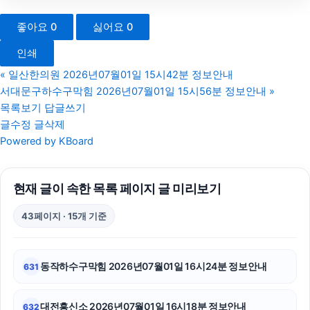
용인학교폭력변호사
좋아요
0
싫어요
0
대전이혼전문변호사
인쇄
인천형사전문변호사
«
일산한의원 2026년07월01일 15시42분 정보안내
서대문구하수구막힘 2026년07월01일 15시56분 정보안내
»
병원마케팅
목록보기
답글쓰기
글수정
글삭제
서울이혼변호사
Powered by KBoard
부산휴대폰성지
현재 글이 속한 목록 페이지 글 미리보기
수원법무법인
43페이지 · 15개 기준
협의이혼
부산흥신소
동작하수구막힘 2026년07월01일 16시24분 정보안내
631
의정부학교폭력변호사
대전흥신소 2026년07월01일 16시18분 정보안내
632