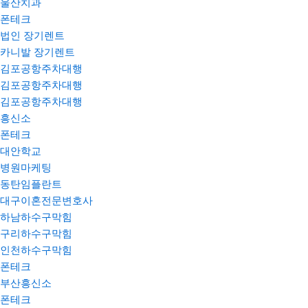
울산치과
폰테크
법인 장기렌트
카니발 장기렌트
김포공항주차대행
김포공항주차대행
김포공항주차대행
흥신소
폰테크
대안학교
병원마케팅
동탄임플란트
대구이혼전문변호사
하남하수구막힘
구리하수구막힘
인천하수구막힘
폰테크
부산흥신소
폰테크