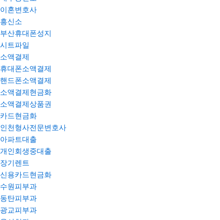
이혼변호사
흥신소
부산휴대폰성지
시트파일
소액결제
휴대폰소액결제
핸드폰소액결제
소액결제현금화
소액결제상품권
카드현금화
인천형사전문변호사
아파트대출
개인회생중대출
장기렌트
신용카드현금화
수원피부과
동탄피부과
광교피부과