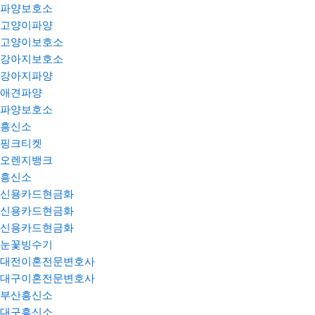
파양보호소
고양이파양
고양이보호소
강아지보호소
강아지파양
애견파양
파양보호소
흥신소
핑크티켓
오렌지뱅크
흥신소
신용카드현금화
신용카드현금화
신용카드현금화
눈꽃빙수기
대전이혼전문변호사
대구이혼전문변호사
부산흥신소
대구흥신소