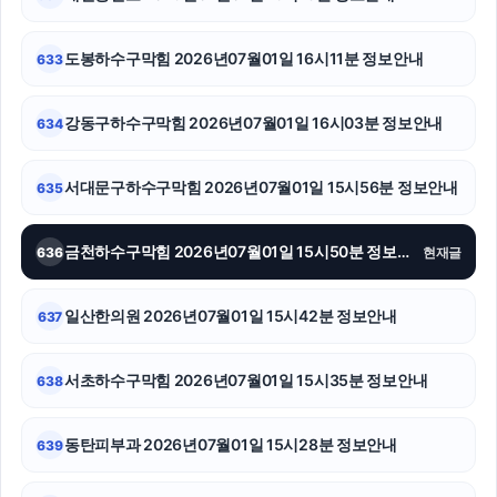
용인이혼전문변호사
의정부학교폭력변호사
도봉하수구막힘 2026년07월01일 16시11분 정보안내
633
종로구하수구막힘
강동구하수구막힘 2026년07월01일 16시03분 정보안내
634
강남상간소송변호사
서대문구하수구막힘 2026년07월01일 15시56분 정보안내
635
강남하수구막힘
부산휴대폰성지
금천하수구막힘 2026년07월01일 15시50분 정보안내
636
현재글
축구반티
일산한의원 2026년07월01일 15시42분 정보안내
637
도봉구하수구막힘
서초하수구막힘 2026년07월01일 15시35분 정보안내
638
흥신소
용인하수구막힘
동탄피부과 2026년07월01일 15시28분 정보안내
639
수원성범죄변호사