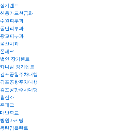
장기렌트
신용카드현금화
수원피부과
동탄피부과
광교피부과
울산치과
폰테크
법인 장기렌트
카니발 장기렌트
김포공항주차대행
김포공항주차대행
김포공항주차대행
흥신소
폰테크
대안학교
병원마케팅
동탄임플란트