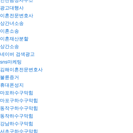
인천탐정사무소
광고대행사
이혼전문변호사
상간녀소송
이혼소송
이혼재산분할
상간소송
네이버 검색광고
sns마케팅
김해이혼전문변호사
불륜증거
휴대폰성지
마포하수구막힘
마포구하수구막힘
동작구하수구막힘
동작하수구막힘
강남하수구막힘
서초구하수구막힘