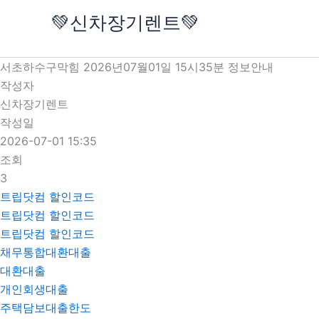
콘
💚신차장기렌트💚
텐
츠
로
서초하수구막힘 2026년07월01일 15시35분 정보안내
건
작성자
너
신차장기렌트
뛰
작성일
기
2026-07-01 15:35
조회
3
트립닷컴 할인코드
트립닷컴 할인코드
트립닷컴 할인코드
채무통합대환대출
대환대출
개인회생대출
주택담보대출한도