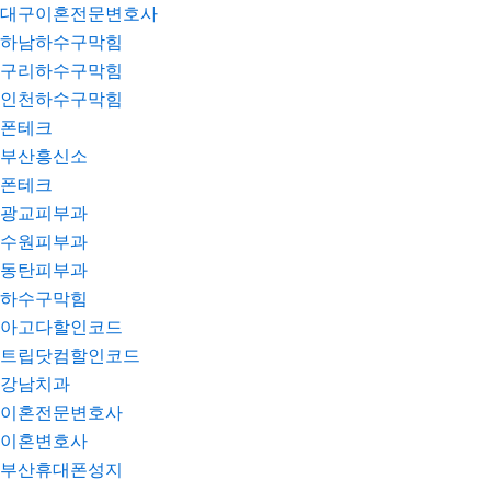
대구이혼전문변호사
하남하수구막힘
구리하수구막힘
인천하수구막힘
폰테크
부산흥신소
폰테크
광교피부과
수원피부과
동탄피부과
하수구막힘
아고다할인코드
트립닷컴할인코드
강남치과
이혼전문변호사
이혼변호사
부산휴대폰성지