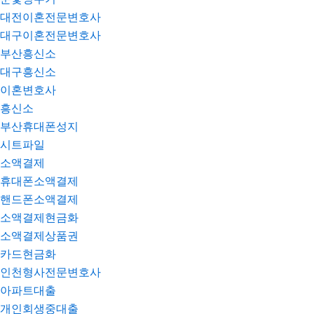
대전이혼전문변호사
대구이혼전문변호사
부산흥신소
대구흥신소
이혼변호사
흥신소
부산휴대폰성지
시트파일
소액결제
휴대폰소액결제
핸드폰소액결제
소액결제현금화
소액결제상품권
카드현금화
인천형사전문변호사
아파트대출
개인회생중대출