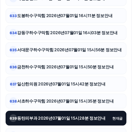
의정부형사변호사
대전흥신소
도봉하수구막힘 2026년07월01일 16시11분 정보안내
633
서초구하수구막힘
강동구하수구막힘 2026년07월01일 16시03분 정보안내
634
용인변호사
서대문구하수구막힘 2026년07월01일 15시56분 정보안내
635
카니발 장기렌트
송파하수구막힘
금천하수구막힘 2026년07월01일 15시50분 정보안내
636
용인상간소송변호사
일산한의원 2026년07월01일 15시42분 정보안내
637
김포공항주차대행
서초하수구막힘 2026년07월01일 15시35분 정보안내
638
동탄임플란트
의정부형사전문변호사
동탄피부과 2026년07월01일 15시28분 정보안내
639
현재글
강남치과