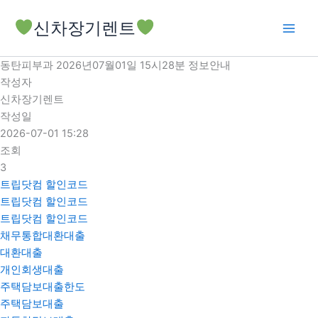
콘
신차장기렌트
텐
츠
로
동탄피부과 2026년07월01일 15시28분 정보안내
건
작성자
너
신차장기렌트
뛰
작성일
기
2026-07-01 15:28
조회
3
트립닷컴 할인코드
트립닷컴 할인코드
트립닷컴 할인코드
채무통합대환대출
대환대출
개인회생대출
주택담보대출한도
주택담보대출