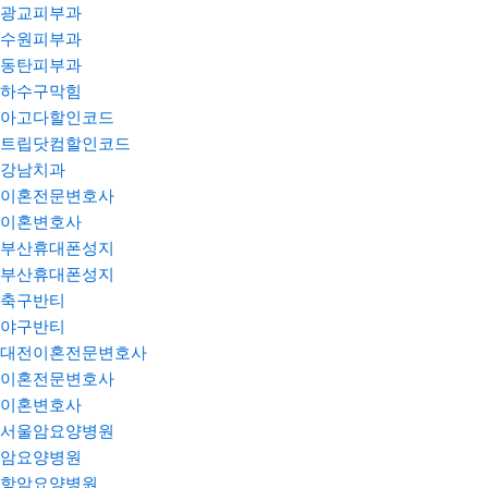
광교피부과
수원피부과
동탄피부과
하수구막힘
아고다할인코드
트립닷컴할인코드
강남치과
이혼전문변호사
이혼변호사
부산휴대폰성지
부산휴대폰성지
축구반티
야구반티
대전이혼전문변호사
이혼전문변호사
이혼변호사
서울암요양병원
암요양병원
항암요양병원