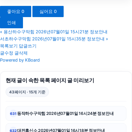
인천하수구막힘
좋아요
0
싫어요
0
수원이혼전문변호사
인쇄
장기렌트
«
용산하수구막힘 2026년07월01일 15시21분 정보안내
서초하수구막힘 2026년07월01일 15시35분 정보안내
»
양육권
목록보기
답글쓰기
글수정
글삭제
대구이혼전문변호사
Powered by KBoard
금천구하수구막힘
현재 글이 속한 목록 페이지 글 미리보기
광진구하수구막힘
43페이지 · 15개 기준
신용카드현금화
용산하수구막힘
동작하수구막힘 2026년07월01일 16시24분 정보안내
631
축구반티
대전흥신소 2026년07월01일 16시18분 정보안내
632