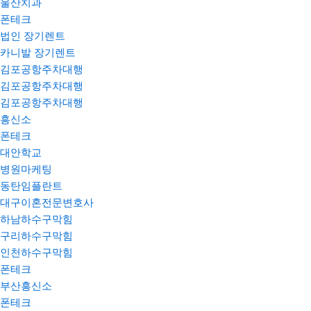
울산치과
폰테크
법인 장기렌트
카니발 장기렌트
김포공항주차대행
김포공항주차대행
김포공항주차대행
흥신소
폰테크
대안학교
병원마케팅
동탄임플란트
대구이혼전문변호사
하남하수구막힘
구리하수구막힘
인천하수구막힘
폰테크
부산흥신소
폰테크