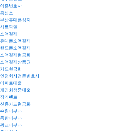
이혼변호사
흥신소
부산휴대폰성지
시트파일
소액결제
휴대폰소액결제
핸드폰소액결제
소액결제현금화
소액결제상품권
카드현금화
인천형사전문변호사
아파트대출
개인회생중대출
장기렌트
신용카드현금화
수원피부과
동탄피부과
광교피부과