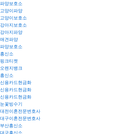
파양보호소
고양이파양
고양이보호소
강아지보호소
강아지파양
애견파양
파양보호소
흥신소
핑크티켓
오렌지뱅크
흥신소
신용카드현금화
신용카드현금화
신용카드현금화
눈꽃빙수기
대전이혼전문변호사
대구이혼전문변호사
부산흥신소
대구흥신소