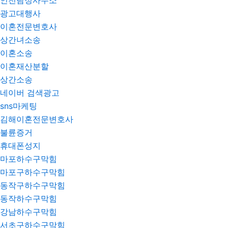
인천탐정사무소
광고대행사
이혼전문변호사
상간녀소송
이혼소송
이혼재산분할
상간소송
네이버 검색광고
sns마케팅
김해이혼전문변호사
불륜증거
휴대폰성지
마포하수구막힘
마포구하수구막힘
동작구하수구막힘
동작하수구막힘
강남하수구막힘
서초구하수구막힘