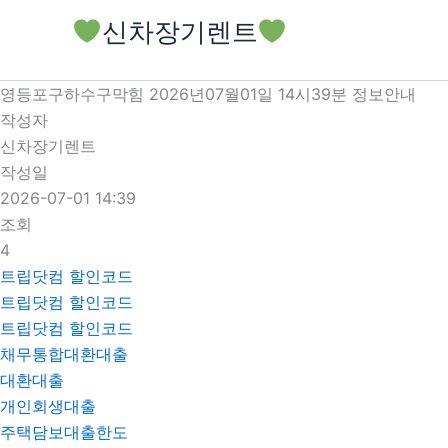
콘
신차장기렌트
텐
츠
로
영등포구하수구막힘 2026년07월01일 14시39분 정보안내
건
작성자
너
신차장기렌트
뛰
작성일
기
2026-07-01 14:39
조회
4
트립닷컴 할인코드
트립닷컴 할인코드
트립닷컴 할인코드
채무통합대환대출
대환대출
개인회생대출
주택담보대출한도