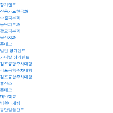
장기렌트
신용카드현금화
수원피부과
동탄피부과
광교피부과
울산치과
폰테크
법인 장기렌트
카니발 장기렌트
김포공항주차대행
김포공항주차대행
김포공항주차대행
흥신소
폰테크
대안학교
병원마케팅
동탄임플란트