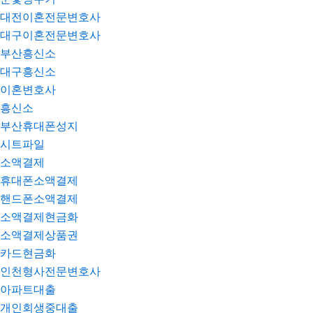
대전이혼전문변호사
대구이혼전문변호사
부산흥신소
대구흥신소
이혼변호사
흥신소
부산휴대폰성지
시트파일
소액결제
휴대폰소액결제
핸드폰소액결제
소액결제현금화
소액결제상품권
카드현금화
인천형사전문변호사
아파트대출
개인회생중대출