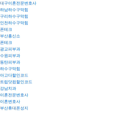
대구이혼전문변호사
하남하수구막힘
구리하수구막힘
인천하수구막힘
폰테크
부산흥신소
폰테크
광교피부과
수원피부과
동탄피부과
하수구막힘
아고다할인코드
트립닷컴할인코드
강남치과
이혼전문변호사
이혼변호사
부산휴대폰성지