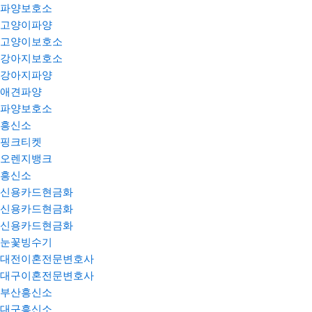
파양보호소
고양이파양
고양이보호소
강아지보호소
강아지파양
애견파양
파양보호소
흥신소
핑크티켓
오렌지뱅크
흥신소
신용카드현금화
신용카드현금화
신용카드현금화
눈꽃빙수기
대전이혼전문변호사
대구이혼전문변호사
부산흥신소
대구흥신소