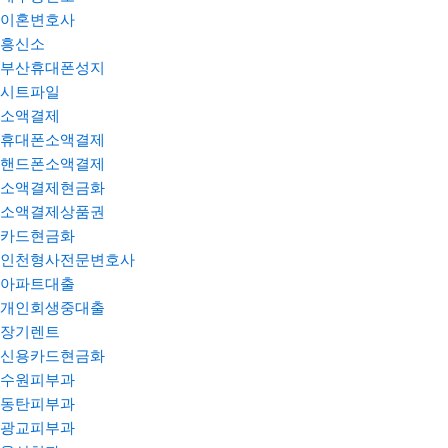
이혼변호사
흥신소
부산휴대폰성지
시트파일
소액결제
휴대폰소액결제
핸드폰소액결제
소액결제현금화
소액결제상품권
카드현금화
인천형사전문변호사
아파트대출
개인회생중대출
장기렌트
신용카드현금화
수원피부과
동탄피부과
광교피부과