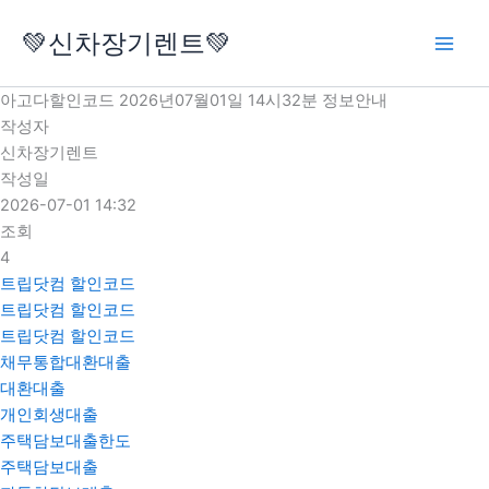
콘
💚신차장기렌트💚
텐
츠
로
아고다할인코드 2026년07월01일 14시32분 정보안내
건
작성자
너
신차장기렌트
뛰
작성일
기
2026-07-01 14:32
조회
4
트립닷컴 할인코드
트립닷컴 할인코드
트립닷컴 할인코드
채무통합대환대출
대환대출
개인회생대출
주택담보대출한도
주택담보대출