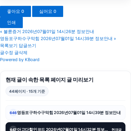
폰테크
좋아요
0
싫어요
0
서초하수구막힘
인쇄
광교피부과
«
불륜증거 2026년07월01일 14시26분 정보안내
영등포구하수구막힘 2026년07월01일 14시39분 정보안내
»
하수구막힘
목록보기
답글쓰기
글수정
글삭제
시트파일
Powered by KBoard
고양이보호소
현재 글이 속한 목록 페이지 글 미리보기
용산하수구막힘
44페이지 · 15개 기준
강남하수구막힘
수원학교폭력변호사
영등포구하수구막힘 2026년07월01일 14시39분 정보안내
646
용인이혼변호사
아고다할인코드 2026년07월01일 14시32분 정보안내
647
현재글