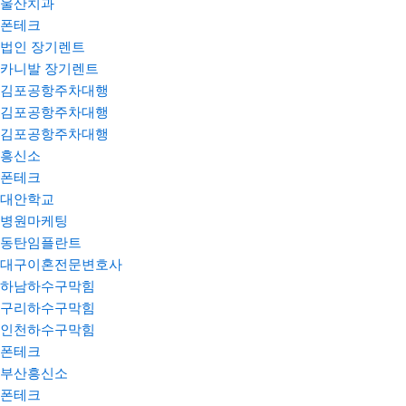
울산치과
폰테크
법인 장기렌트
카니발 장기렌트
김포공항주차대행
김포공항주차대행
김포공항주차대행
흥신소
폰테크
대안학교
병원마케팅
동탄임플란트
대구이혼전문변호사
하남하수구막힘
구리하수구막힘
인천하수구막힘
폰테크
부산흥신소
폰테크