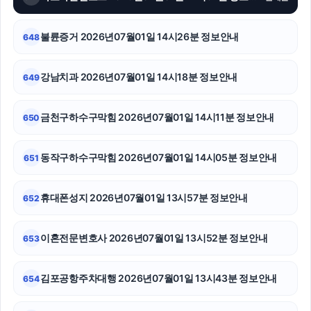
노원하수구막힘
울산치과
불륜증거 2026년07월01일 14시26분 정보안내
648
강동구하수구막힘
강남치과 2026년07월01일 14시18분 정보안내
649
서초음주운전변호사
금천구하수구막힘 2026년07월01일 14시11분 정보안내
650
재산분할
대구이혼전문변호사
동작구하수구막힘 2026년07월01일 14시05분 정보안내
651
수원변호사
휴대폰성지 2026년07월01일 13시57분 정보안내
652
애견파양
이혼전문변호사 2026년07월01일 13시52분 정보안내
653
조정이혼
평택이혼전문변호사
김포공항주차대행 2026년07월01일 13시43분 정보안내
654
용인형사변호사