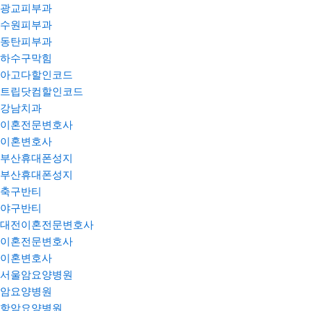
광교피부과
수원피부과
동탄피부과
하수구막힘
아고다할인코드
트립닷컴할인코드
강남치과
이혼전문변호사
이혼변호사
부산휴대폰성지
부산휴대폰성지
축구반티
야구반티
대전이혼전문변호사
이혼전문변호사
이혼변호사
서울암요양병원
암요양병원
항암요양병원