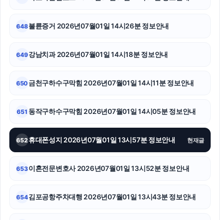
부산휴대폰성지
광진구하수구막힘
불륜증거 2026년07월01일 14시26분 정보안내
648
신용카드현금화
강남치과 2026년07월01일 14시18분 정보안내
649
수원음주운전변호사
금천구하수구막힘 2026년07월01일 14시11분 정보안내
650
수원흥신소
폰테크
동작구하수구막힘 2026년07월01일 14시05분 정보안내
651
부천이혼전문변호사
휴대폰성지 2026년07월01일 13시57분 정보안내
652
현재글
은평하수구막힘
이혼전문변호사 2026년07월01일 13시52분 정보안내
653
대구흥신소
파양보호소
김포공항주차대행 2026년07월01일 13시43분 정보안내
654
영등포구하수구막힘