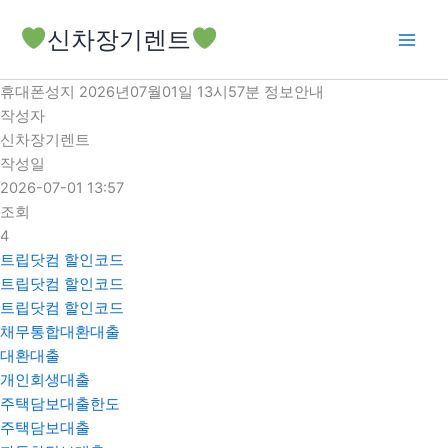
콘
신차장기렌트
텐
츠
로
휴대폰성지 2026년07월01일 13시57분 정보안내
건
작성자
너
신차장기렌트
뛰
작성일
기
2026-07-01 13:57
조회
4
트립닷컴 할인코드
트립닷컴 할인코드
트립닷컴 할인코드
채무통합대환대출
대환대출
개인회생대출
주택담보대출한도
주택담보대출