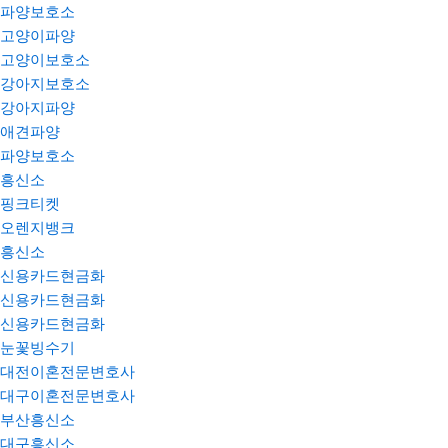
파양보호소
고양이파양
고양이보호소
강아지보호소
강아지파양
애견파양
파양보호소
흥신소
핑크티켓
오렌지뱅크
흥신소
신용카드현금화
신용카드현금화
신용카드현금화
눈꽃빙수기
대전이혼전문변호사
대구이혼전문변호사
부산흥신소
대구흥신소