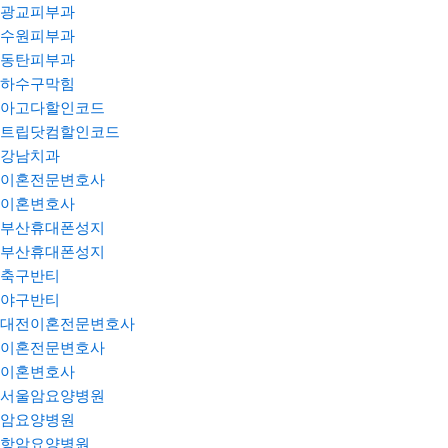
광교피부과
수원피부과
동탄피부과
하수구막힘
아고다할인코드
트립닷컴할인코드
강남치과
이혼전문변호사
이혼변호사
부산휴대폰성지
부산휴대폰성지
축구반티
야구반티
대전이혼전문변호사
이혼전문변호사
이혼변호사
서울암요양병원
암요양병원
항암요양병원