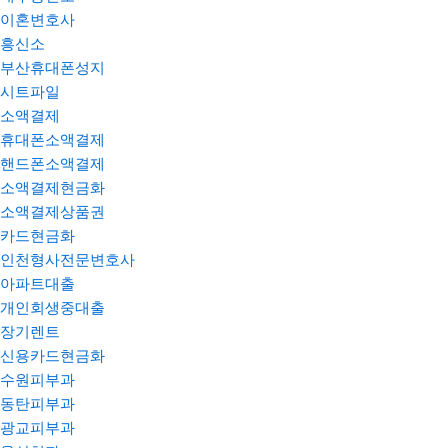
이혼변호사
흥신소
부산휴대폰성지
시트파일
소액결제
휴대폰소액결제
핸드폰소액결제
소액결제현금화
소액결제상품권
카드현금화
인천형사전문변호사
아파트대출
개인회생중대출
장기렌트
신용카드현금화
수원피부과
동탄피부과
광교피부과