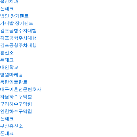
울산치과
폰테크
법인 장기렌트
카니발 장기렌트
김포공항주차대행
김포공항주차대행
김포공항주차대행
흥신소
폰테크
대안학교
병원마케팅
동탄임플란트
대구이혼전문변호사
하남하수구막힘
구리하수구막힘
인천하수구막힘
폰테크
부산흥신소
폰테크