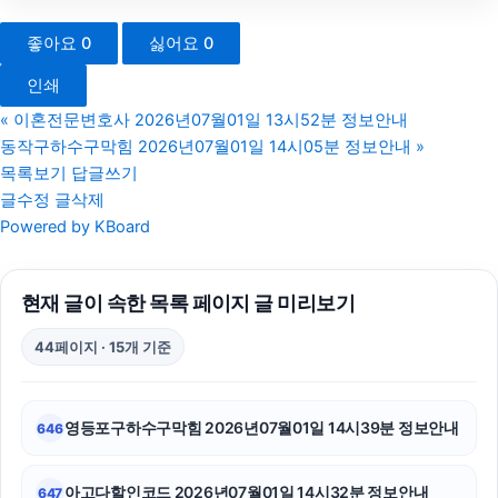
이혼변호사
좋아요
0
싫어요
0
광교피부과
인쇄
흥신소
«
이혼전문변호사 2026년07월01일 13시52분 정보안내
동작구하수구막힘 2026년07월01일 14시05분 정보안내
»
구로구하수구막힘
목록보기
답글쓰기
글수정
글삭제
금천하수구막힘
Powered by KBoard
이혼전문변호사
현재 글이 속한 목록 페이지 글 미리보기
신용카드현금화
44페이지 · 15개 기준
카드현금화
용인상간소송변호사
영등포구하수구막힘 2026년07월01일 14시39분 정보안내
646
강남상간녀소송변호사
아고다할인코드 2026년07월01일 14시32분 정보안내
647