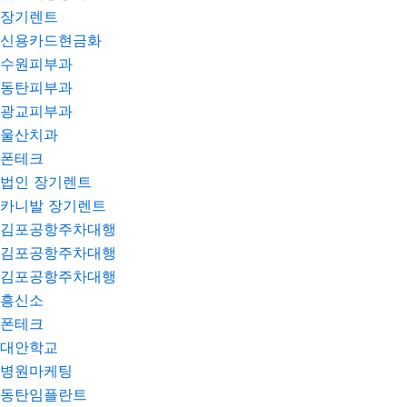
장기렌트
신용카드현금화
수원피부과
동탄피부과
광교피부과
울산치과
폰테크
법인 장기렌트
카니발 장기렌트
김포공항주차대행
김포공항주차대행
김포공항주차대행
흥신소
폰테크
대안학교
병원마케팅
동탄임플란트