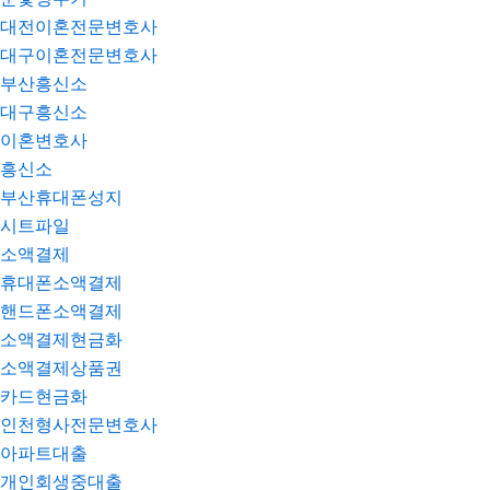
대전이혼전문변호사
대구이혼전문변호사
부산흥신소
대구흥신소
이혼변호사
흥신소
부산휴대폰성지
시트파일
소액결제
휴대폰소액결제
핸드폰소액결제
소액결제현금화
소액결제상품권
카드현금화
인천형사전문변호사
아파트대출
개인회생중대출