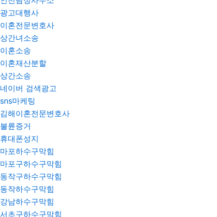
인천탐정사무소
광고대행사
이혼전문변호사
상간녀소송
이혼소송
이혼재산분할
상간소송
네이버 검색광고
sns마케팅
김해이혼전문변호사
불륜증거
휴대폰성지
마포하수구막힘
마포구하수구막힘
동작구하수구막힘
동작하수구막힘
강남하수구막힘
서초구하수구막힘