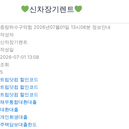
콘
신차장기렌트
텐
츠
로
중랑하수구막힘 2026년07월01일 13시08분 정보안내
건
작성자
너
신차장기렌트
뛰
작성일
기
2026-07-01 13:08
조회
5
트립닷컴 할인코드
트립닷컴 할인코드
트립닷컴 할인코드
채무통합대환대출
대환대출
개인회생대출
주택담보대출한도