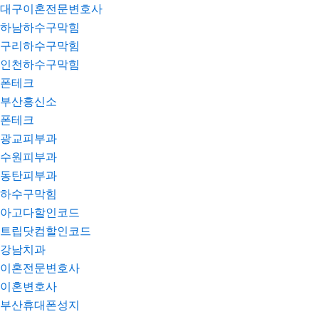
대구이혼전문변호사
하남하수구막힘
구리하수구막힘
인천하수구막힘
폰테크
부산흥신소
폰테크
광교피부과
수원피부과
동탄피부과
하수구막힘
아고다할인코드
트립닷컴할인코드
강남치과
이혼전문변호사
이혼변호사
부산휴대폰성지