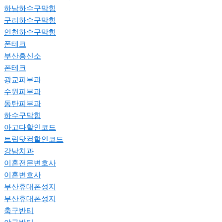
하남하수구막힘
구리하수구막힘
인천하수구막힘
폰테크
부산흥신소
폰테크
광교피부과
수원피부과
동탄피부과
하수구막힘
아고다할인코드
트립닷컴할인코드
강남치과
이혼전문변호사
이혼변호사
부산휴대폰성지
부산휴대폰성지
축구반티