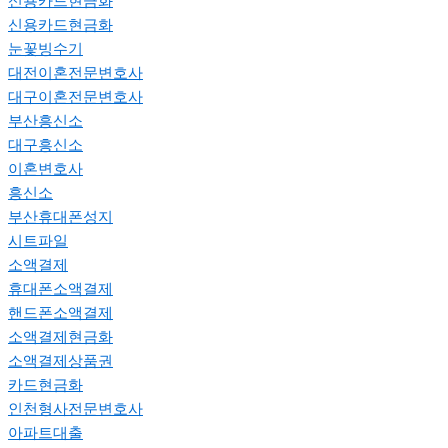
신용카드현금화
신용카드현금화
눈꽃빙수기
대전이혼전문변호사
대구이혼전문변호사
부산흥신소
대구흥신소
이혼변호사
흥신소
부산휴대폰성지
시트파일
소액결제
휴대폰소액결제
핸드폰소액결제
소액결제현금화
소액결제상품권
카드현금화
인천형사전문변호사
아파트대출