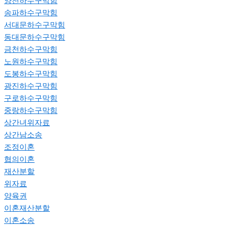
양천하수구막힘
송파하수구막힘
서대문하수구막힘
동대문하수구막힘
금천하수구막힘
노원하수구막힘
도봉하수구막힘
광진하수구막힘
구로하수구막힘
중랑하수구막힘
상간녀위자료
상간남소송
조정이혼
협의이혼
재산분할
위자료
양육권
이혼재산분할
이혼소송