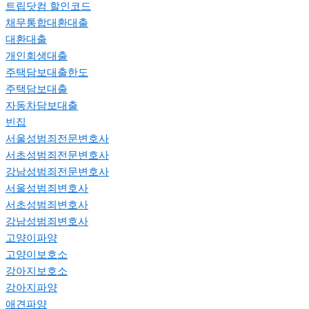
트립닷컴 할인코드
채무통합대환대출
대환대출
개인회생대출
주택담보대출한도
주택담보대출
자동차담보대출
빈집
서울성범죄전문변호사
서초성범죄전문변호사
강남성범죄전문변호사
서울성범죄변호사
서초성범죄변호사
강남성범죄변호사
고양이파양
고양이보호소
강아지보호소
강아지파양
애견파양