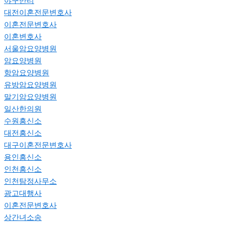
야구반티
대전이혼전문변호사
이혼전문변호사
이혼변호사
서울암요양병원
암요양병원
항암요양병원
유방암요양병원
말기암요양병원
일산한의원
수원흥신소
대전흥신소
대구이혼전문변호사
용인흥신소
인천흥신소
인천탐정사무소
광고대행사
이혼전문변호사
상간녀소송