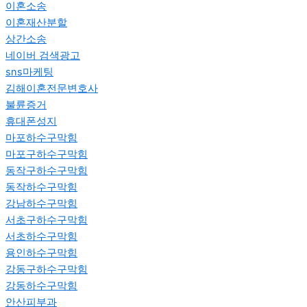
이혼소송
이혼재산분할
상간소송
네이버 검색광고
sns마케팅
김해이혼전문변호사
불륜증거
휴대폰성지
마포하수구막힘
마포구하수구막힘
동작구하수구막힘
동작하수구막힘
강남하수구막힘
서초구하수구막힘
서초하수구막힘
용인하수구막힘
강동구하수구막힘
강동하수구막힘
안산피부과