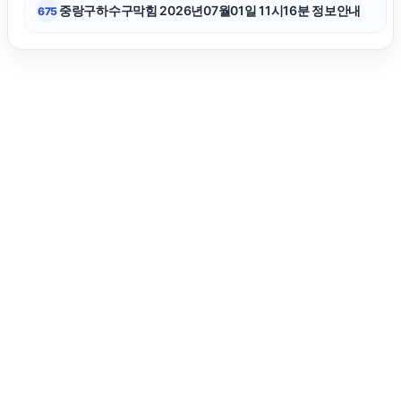
중랑구하수구막힘 2026년07월01일 11시16분 정보안내
675
이혼재산분할
의정부형사전문변호사
남양주이혼전문변호사
도봉하수구막힘