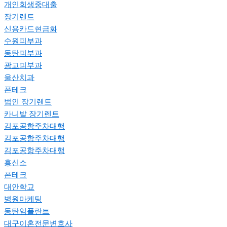
개인회생중대출
장기렌트
신용카드현금화
수원피부과
동탄피부과
광교피부과
울산치과
폰테크
법인 장기렌트
카니발 장기렌트
김포공항주차대행
김포공항주차대행
김포공항주차대행
흥신소
폰테크
대안학교
병원마케팅
동탄임플란트
대구이혼전문변호사