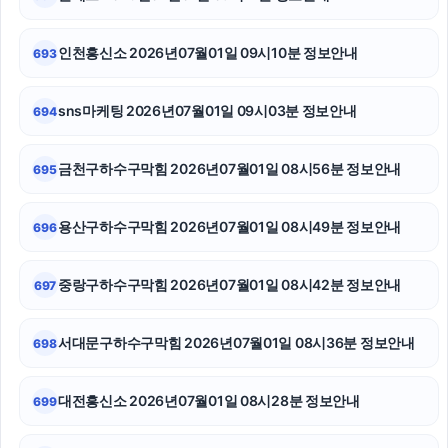
수원법무법인
항암요양병원
인천흥신소 2026년07월01일 09시10분 정보안내
693
휴대폰성지
sns마케팅 2026년07월01일 09시03분 정보안내
694
의정부형사변호사
금천구하수구막힘 2026년07월01일 08시56분 정보안내
695
광진구하수구막힘
의정부형사전문변호사
용산구하수구막힘 2026년07월01일 08시49분 정보안내
696
네이버 검색광고
중랑구하수구막힘 2026년07월01일 08시42분 정보안내
697
법인 장기렌트
서대문구하수구막힘 2026년07월01일 08시36분 정보안내
698
용인형사전문변호사
양육권
대전흥신소 2026년07월01일 08시28분 정보안내
699
용인이혼전문변호사