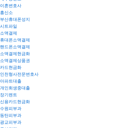
이혼변호사
흥신소
부산휴대폰성지
시트파일
소액결제
휴대폰소액결제
핸드폰소액결제
소액결제현금화
소액결제상품권
카드현금화
인천형사전문변호사
아파트대출
개인회생중대출
장기렌트
신용카드현금화
수원피부과
동탄피부과
광교피부과