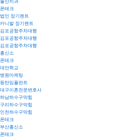
울산치과
폰테크
법인 장기렌트
카니발 장기렌트
김포공항주차대행
김포공항주차대행
김포공항주차대행
흥신소
폰테크
대안학교
병원마케팅
동탄임플란트
대구이혼전문변호사
하남하수구막힘
구리하수구막힘
인천하수구막힘
폰테크
부산흥신소
폰테크