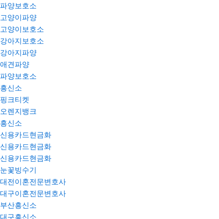
파양보호소
고양이파양
고양이보호소
강아지보호소
강아지파양
애견파양
파양보호소
흥신소
핑크티켓
오렌지뱅크
흥신소
신용카드현금화
신용카드현금화
신용카드현금화
눈꽃빙수기
대전이혼전문변호사
대구이혼전문변호사
부산흥신소
대구흥신소