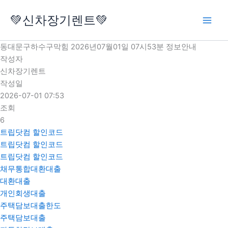
콘
💚신차장기렌트💚
텐
츠
로
동대문구하수구막힘 2026년07월01일 07시53분 정보안내
건
작성자
너
신차장기렌트
뛰
작성일
기
2026-07-01 07:53
조회
6
트립닷컴 할인코드
트립닷컴 할인코드
트립닷컴 할인코드
채무통합대환대출
대환대출
개인회생대출
주택담보대출한도
주택담보대출