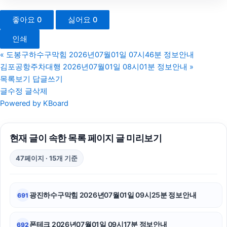
고양이파양
좋아요
0
싫어요
0
동작구하수구막힘
인쇄
동대문구하수구막힘
«
도봉구하수구막힘 2026년07월01일 07시46분 정보안내
김포공항주차대행 2026년07월01일 08시01분 정보안내
»
흥신소
목록보기
답글쓰기
글수정
글삭제
마포하수구막힘
Powered by KBoard
이혼변호사
현재 글이 속한 목록 페이지 글 미리보기
애견파양
47페이지 · 15개 기준
흥신소
눈꽃빙수기
광진하수구막힘 2026년07월01일 09시25분 정보안내
691
부산흥신소
폰테크 2026년07월01일 09시17분 정보안내
692