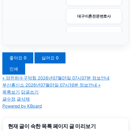
대구이혼전문변호사
야구반티
수원학교폭력변호사
좋아요
0
싫어요
0
인쇄
수원음주운전변호사
«
양천하수구막힘 2026년07월01일 07시07분 정보안내
부산흥신소 2026년07월01일 07시19분 정보안내
»
신용카드현금화
목록보기
답글쓰기
글수정
글삭제
Powered by KBoard
양천하수구막힘
용인흥신소
현재 글이 속한 목록 페이지 글 미리보기