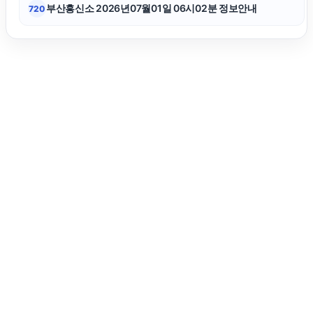
부산흥신소 2026년07월01일 06시02분 정보안내
720
흥신소
애견파양
장기렌트
영등포구하수구막힘