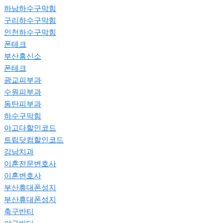
하남하수구막힘
구리하수구막힘
인천하수구막힘
폰테크
부산흥신소
폰테크
광교피부과
수원피부과
동탄피부과
하수구막힘
아고다할인코드
트립닷컴할인코드
강남치과
이혼전문변호사
이혼변호사
부산휴대폰성지
부산휴대폰성지
축구반티