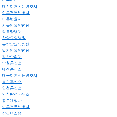
야구반티
대전이혼전문변호사
이혼전문변호사
이혼변호사
서울암요양병원
암요양병원
항암요양병원
유방암요양병원
말기암요양병원
일산한의원
수원흥신소
대전흥신소
대구이혼전문변호사
용인흥신소
인천흥신소
인천탐정사무소
광고대행사
이혼전문변호사
상간녀소송