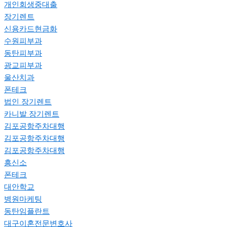
개인회생중대출
장기렌트
신용카드현금화
수원피부과
동탄피부과
광교피부과
울산치과
폰테크
법인 장기렌트
카니발 장기렌트
김포공항주차대행
김포공항주차대행
김포공항주차대행
흥신소
폰테크
대안학교
병원마케팅
동탄임플란트
대구이혼전문변호사