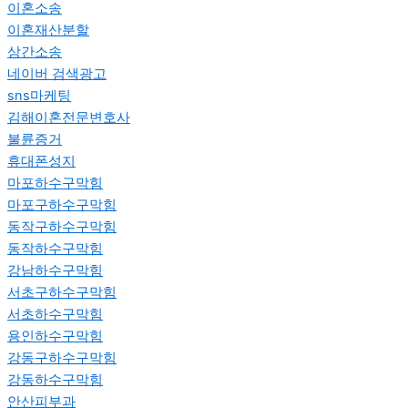
이혼소송
이혼재산분할
상간소송
네이버 검색광고
sns마케팅
김해이혼전문변호사
불륜증거
휴대폰성지
마포하수구막힘
마포구하수구막힘
동작구하수구막힘
동작하수구막힘
강남하수구막힘
서초구하수구막힘
서초하수구막힘
용인하수구막힘
강동구하수구막힘
강동하수구막힘
안산피부과