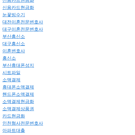
신용카드현금화
신용카드현금화
눈꽃빙수기
대전이혼전문변호사
대구이혼전문변호사
부산흥신소
대구흥신소
이혼변호사
흥신소
부산휴대폰성지
시트파일
소액결제
휴대폰소액결제
핸드폰소액결제
소액결제현금화
소액결제상품권
카드현금화
인천형사전문변호사
아파트대출