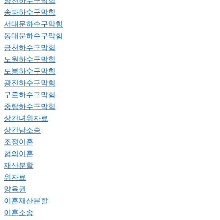
양천하수구막힘
송파하수구막힘
서대문하수구막힘
동대문하수구막힘
금천하수구막힘
노원하수구막힘
도봉하수구막힘
광진하수구막힘
구로하수구막힘
중랑하수구막힘
상간녀위자료
상간남소송
조정이혼
협의이혼
재산분할
위자료
양육권
이혼재산분할
이혼소송