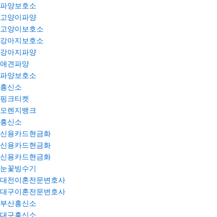
파양보호소
고양이파양
고양이보호소
강아지보호소
강아지파양
애견파양
파양보호소
흥신소
핑크티켓
오렌지뱅크
흥신소
신용카드현금화
신용카드현금화
신용카드현금화
눈꽃빙수기
대전이혼전문변호사
대구이혼전문변호사
부산흥신소
대구흥신소