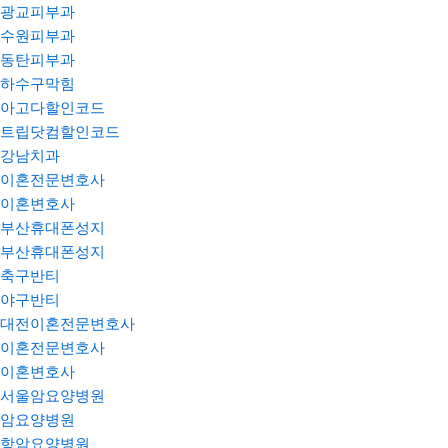
광교피부과
수원피부과
동탄피부과
하수구막힘
아고다할인코드
트립닷컴할인코드
강남치과
이혼전문변호사
이혼변호사
부산휴대폰성지
부산휴대폰성지
축구반티
야구반티
대전이혼전문변호사
이혼전문변호사
이혼변호사
서울암요양병원
암요양병원
항암요양병원