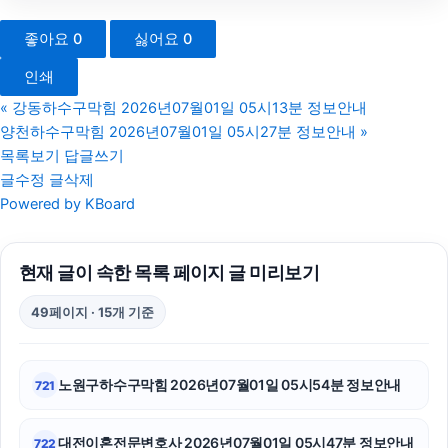
수원음주운전변호사
좋아요
0
싫어요
0
카드현금화
인쇄
수원이혼전문변호사
«
강동하수구막힘 2026년07월01일 05시13분 정보안내
양천하수구막힘 2026년07월01일 05시27분 정보안내
»
중랑하수구막힘
목록보기
답글쓰기
글수정
글삭제
핸드폰소액결제
Powered by KBoard
인천하수구막힘
현재 글이 속한 목록 페이지 글 미리보기
구리하수구막힘
49페이지 · 15개 기준
용산구하수구막힘
하남하수구막힘
노원구하수구막힘 2026년07월01일 05시54분 정보안내
721
동작하수구막힘
대전이혼전문변호사 2026년07월01일 05시47분 정보안내
722