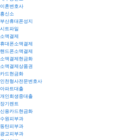
이혼변호사
흥신소
부산휴대폰성지
시트파일
소액결제
휴대폰소액결제
핸드폰소액결제
소액결제현금화
소액결제상품권
카드현금화
인천형사전문변호사
아파트대출
개인회생중대출
장기렌트
신용카드현금화
수원피부과
동탄피부과
광교피부과