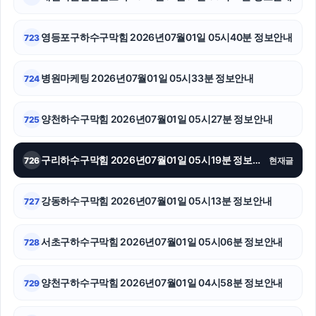
강동구하수구막힘
송파하수구막힘
영등포구하수구막힘 2026년07월01일 05시40분 정보안내
723
의정부형사전문변호사
병원마케팅 2026년07월01일 05시33분 정보안내
724
용인이혼변호사
양천하수구막힘 2026년07월01일 05시27분 정보안내
725
수원학교폭력변호사
강남상간녀소송변호사
구리하수구막힘 2026년07월01일 05시19분 정보안내
726
현재글
수원흥신소
강동하수구막힘 2026년07월01일 05시13분 정보안내
727
수원학교폭력변호사
서초구하수구막힘 2026년07월01일 05시06분 정보안내
728
용인흥신소
광교피부과
양천구하수구막힘 2026년07월01일 04시58분 정보안내
729
수원변호사