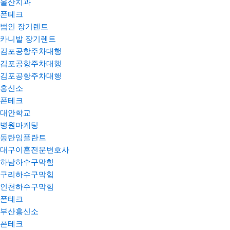
울산치과
폰테크
법인 장기렌트
카니발 장기렌트
김포공항주차대행
김포공항주차대행
김포공항주차대행
흥신소
폰테크
대안학교
병원마케팅
동탄임플란트
대구이혼전문변호사
하남하수구막힘
구리하수구막힘
인천하수구막힘
폰테크
부산흥신소
폰테크