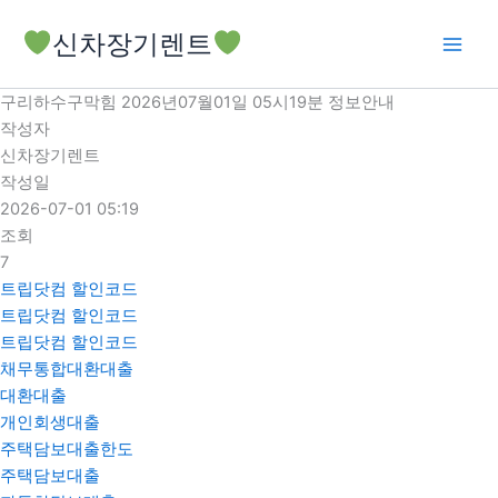
콘
신차장기렌트
텐
츠
로
구리하수구막힘 2026년07월01일 05시19분 정보안내
건
작성자
너
신차장기렌트
뛰
작성일
기
2026-07-01 05:19
조회
7
트립닷컴 할인코드
트립닷컴 할인코드
트립닷컴 할인코드
채무통합대환대출
대환대출
개인회생대출
주택담보대출한도
주택담보대출