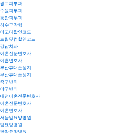
광교피부과
수원피부과
동탄피부과
하수구막힘
아고다할인코드
트립닷컴할인코드
강남치과
이혼전문변호사
이혼변호사
부산휴대폰성지
부산휴대폰성지
축구반티
야구반티
대전이혼전문변호사
이혼전문변호사
이혼변호사
서울암요양병원
암요양병원
항암요양병원