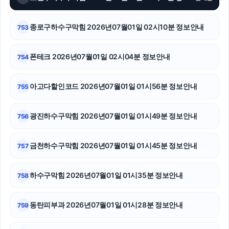
중랑하수구막힘
서초이혼전문변호사
종로구하수구막힘 2026년07월01일 02시10분 정보안내
753
상간남소송
폰테크 2026년07월01일 02시04분 정보안내
754
강남상간녀소송변호사
아고다할인코드 2026년07월01일 01시56분 정보안내
755
인천형사전문변호사
용인형사변호사
광진하수구막힘 2026년07월01일 01시49분 정보안내
756
아고다할인코드
금천하수구막힘 2026년07월01일 01시45분 정보안내
757
동작구하수구막힘
하수구막힘 2026년07월01일 01시35분 정보안내
758
종로하수구막힘
서울음주운전변호사
동탄피부과 2026년07월01일 01시28분 정보안내
759
소액결제상품권