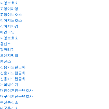
파양보호소
고양이파양
고양이보호소
강아지보호소
강아지파양
애견파양
파양보호소
흥신소
핑크티켓
오렌지뱅크
흥신소
신용카드현금화
신용카드현금화
신용카드현금화
눈꽃빙수기
대전이혼전문변호사
대구이혼전문변호사
부산흥신소
대구흥신소