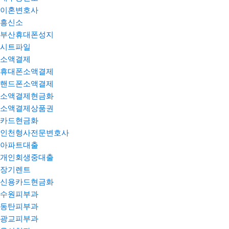
이혼변호사
흥신소
부산휴대폰성지
시트파일
소액결제
휴대폰소액결제
핸드폰소액결제
소액결제현금화
소액결제상품권
카드현금화
인천형사전문변호사
아파트대출
개인회생중대출
장기렌트
신용카드현금화
수원피부과
동탄피부과
광교피부과