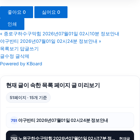
의정부학교폭력변호사
좋아요
0
싫어요
0
서초하수구막힘
인쇄
울산이혼전문변호사
«
종로구하수구막힘 2026년07월01일 02시10분 정보안내
야구반티 2026년07월01일 02시24분 정보안내
»
수원이혼전문변호사
목록보기
답글쓰기
글수정
글삭제
시트파일
Powered by KBoard
용인학교폭력변호사
현재 글이 속한 목록 페이지 글 미리보기
수원법무법인
51페이지 · 15개 기준
이혼소송
개인회생중대출
야구반티 2026년07월01일 02시24분 정보안내
751
구리하수구막힘
노원구하수구막힘 2026년07월01일 02시17분 정보안내
752
현재글