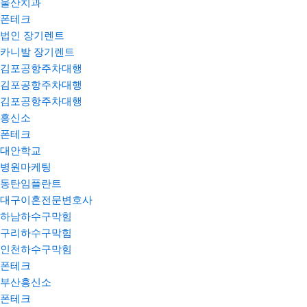
울산치과
폰테크
법인 장기렌트
카니발 장기렌트
김포공항주차대행
김포공항주차대행
김포공항주차대행
흥신소
폰테크
대안학교
병원마케팅
동탄임플란트
대구이혼전문변호사
하남하수구막힘
구리하수구막힘
인천하수구막힘
폰테크
부산흥신소
폰테크