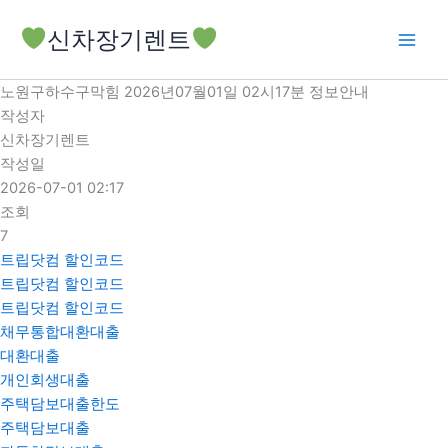
콘
신차장기렌트
텐
츠
로
노원구하수구막힘 2026년07월01일 02시17분 정보안내
건
작성자
너
신차장기렌트
뛰
작성일
기
2026-07-01 02:17
조회
7
트립닷컴 할인코드
트립닷컴 할인코드
트립닷컴 할인코드
채무통합대환대출
대환대출
개인회생대출
주택담보대출한도
주택담보대출