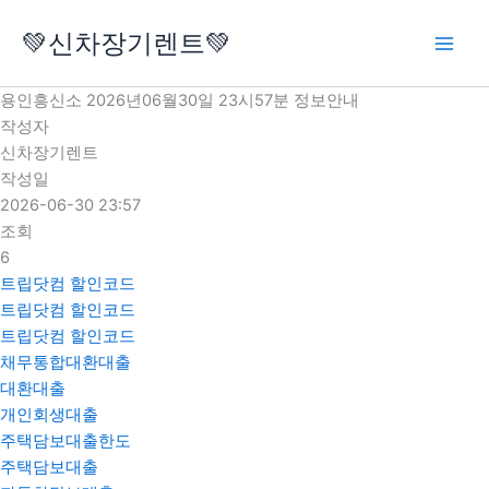
콘
💚신차장기렌트💚
텐
츠
로
용인흥신소 2026년06월30일 23시57분 정보안내
건
작성자
너
신차장기렌트
뛰
작성일
기
2026-06-30 23:57
조회
6
트립닷컴 할인코드
트립닷컴 할인코드
트립닷컴 할인코드
채무통합대환대출
대환대출
개인회생대출
주택담보대출한도
주택담보대출