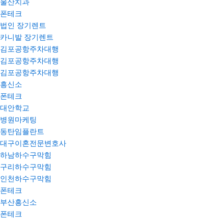
울산치과
폰테크
법인 장기렌트
카니발 장기렌트
김포공항주차대행
김포공항주차대행
김포공항주차대행
흥신소
폰테크
대안학교
병원마케팅
동탄임플란트
대구이혼전문변호사
하남하수구막힘
구리하수구막힘
인천하수구막힘
폰테크
부산흥신소
폰테크