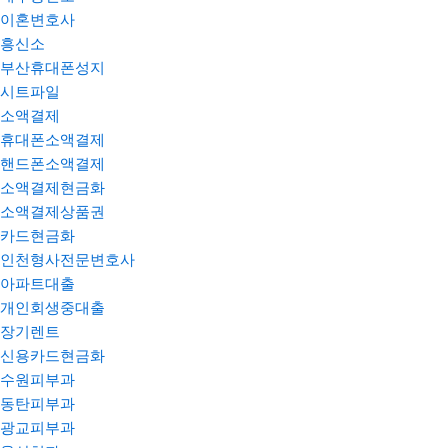
이혼변호사
흥신소
부산휴대폰성지
시트파일
소액결제
휴대폰소액결제
핸드폰소액결제
소액결제현금화
소액결제상품권
카드현금화
인천형사전문변호사
아파트대출
개인회생중대출
장기렌트
신용카드현금화
수원피부과
동탄피부과
광교피부과