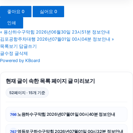
야구반티
좋아요
0
싫어요
0
대전이혼전문변호사
인쇄
평택이혼전문변호사
«
용산하수구막힘 2026년06월30일 23시51분 정보안내
김포공항주차대행 2026년07월01일 00시04분 정보안내
»
강남이혼전문변호사
목록보기
답글쓰기
글수정
글삭제
의정부변호사
Powered by KBoard
송파구하수구막힘
현재 글이 속한 목록 페이지 글 미리보기
휴대폰성지
52페이지 · 15개 기준
고양이파양
이혼재산분할
노원하수구막힘 2026년07월01일 00시40분 정보안내
766
송파하수구막힘
영등포구하수구막힘 2026년07월01일 00시32분 정보안내
767