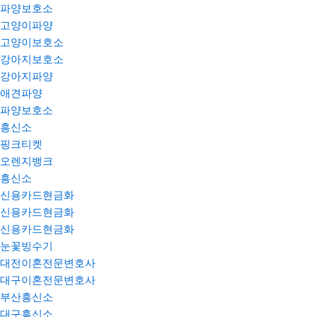
파양보호소
고양이파양
고양이보호소
강아지보호소
강아지파양
애견파양
파양보호소
흥신소
핑크티켓
오렌지뱅크
흥신소
신용카드현금화
신용카드현금화
신용카드현금화
눈꽃빙수기
대전이혼전문변호사
대구이혼전문변호사
부산흥신소
대구흥신소