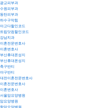
광교피부과
수원피부과
동탄피부과
하수구막힘
아고다할인코드
트립닷컴할인코드
강남치과
이혼전문변호사
이혼변호사
부산휴대폰성지
부산휴대폰성지
축구반티
야구반티
대전이혼전문변호사
이혼전문변호사
이혼변호사
서울암요양병원
암요양병원
항암요양병원