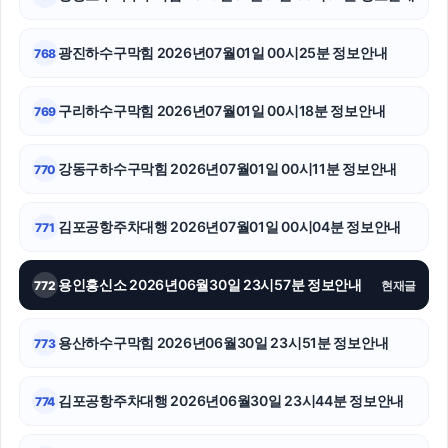
도봉구하수구막힘
강동구하수구막힘
광진하수구막힘 2026년07월01일 00시25분 정보안내
768
신용카드현금화
구리하수구막힘 2026년07월01일 00시18분 정보안내
769
의정부이혼전문변호사
강동구하수구막힘 2026년07월01일 00시11분 정보안내
770
유방암요양병원
울산이혼전문변호사
김포공항주차대행 2026년07월01일 00시04분 정보안내
771
용인형사변호사
용인흥신소 2026년06월30일 23시57분 정보안내
772
현재글
수원흥신소
용산하수구막힘 2026년06월30일 23시51분 정보안내
773
신용카드현금화
고양이보호소
김포공항주차대행 2026년06월30일 23시44분 정보안내
774
병원마케팅