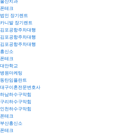
울산치과
폰테크
법인 장기렌트
카니발 장기렌트
김포공항주차대행
김포공항주차대행
김포공항주차대행
흥신소
폰테크
대안학교
병원마케팅
동탄임플란트
대구이혼전문변호사
하남하수구막힘
구리하수구막힘
인천하수구막힘
폰테크
부산흥신소
폰테크