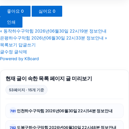
신용카드현금화
좋아요
0
싫어요
0
평택이혼전문변호사
인쇄
수원이혼변호사
«
동작하수구막힘 2026년06월30일 22시19분 정보안내
은평하수구막힘 2026년06월30일 22시33분 정보안내
»
광교피부과
목록보기
답글쓰기
글수정
글삭제
야구반티
Powered by KBoard
이혼재산분할
현재 글이 속한 목록 페이지 글 미리보기
서초음주운전변호사
53페이지 · 15개 기준
부산흥신소
김포공항주차대행
인천하수구막힘 2026년06월30일 22시54분 정보안내
781
송파하수구막힘
도봉구하수구막힘 2026년06월30일 22시48분 정보안내
782