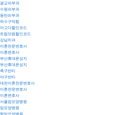
광교피부과
수원피부과
동탄피부과
하수구막힘
아고다할인코드
트립닷컴할인코드
강남치과
이혼전문변호사
이혼변호사
부산휴대폰성지
부산휴대폰성지
축구반티
야구반티
대전이혼전문변호사
이혼전문변호사
이혼변호사
서울암요양병원
암요양병원
항암요양병원