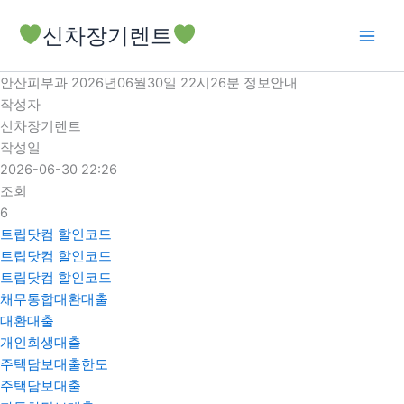
콘
신차장기렌트
텐
츠
로
안산피부과 2026년06월30일 22시26분 정보안내
건
작성자
너
신차장기렌트
뛰
작성일
기
2026-06-30 22:26
조회
6
트립닷컴 할인코드
트립닷컴 할인코드
트립닷컴 할인코드
채무통합대환대출
대환대출
개인회생대출
주택담보대출한도
주택담보대출