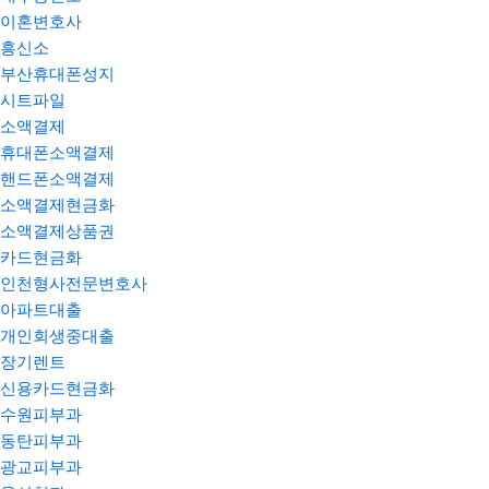
이혼변호사
흥신소
부산휴대폰성지
시트파일
소액결제
휴대폰소액결제
핸드폰소액결제
소액결제현금화
소액결제상품권
카드현금화
인천형사전문변호사
아파트대출
개인회생중대출
장기렌트
신용카드현금화
수원피부과
동탄피부과
광교피부과