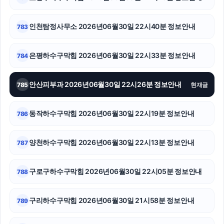
김포공항주차대행
인천흥신소
인천탐정사무소 2026년06월30일 22시40분 정보안내
783
의정부형사변호사
은평하수구막힘 2026년06월30일 22시33분 정보안내
784
수원이혼변호사
안산피부과 2026년06월30일 22시26분 정보안내
785
현재글
수원법무법인
흥신소
동작하수구막힘 2026년06월30일 22시19분 정보안내
786
의정부학교폭력변호사
양천하수구막힘 2026년06월30일 22시13분 정보안내
787
서울암요양병원
구로구하수구막힘 2026년06월30일 22시05분 정보안내
788
인천하수구막힘
카니발 장기렌트
구리하수구막힘 2026년06월30일 21시58분 정보안내
789
소액결제