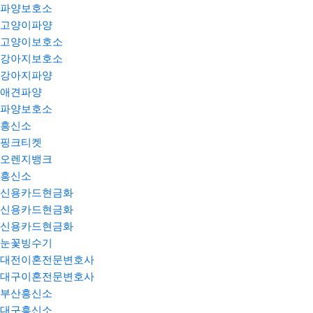
파양보호소
고양이파양
고양이보호소
강아지보호소
강아지파양
애견파양
파양보호소
흥신소
핑크티켓
오렌지뱅크
흥신소
신용카드현금화
신용카드현금화
신용카드현금화
눈꽃빙수기
대전이혼전문변호사
대구이혼전문변호사
부산흥신소
대구흥신소