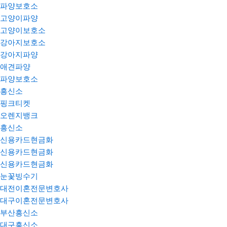
파양보호소
고양이파양
고양이보호소
강아지보호소
강아지파양
애견파양
파양보호소
흥신소
핑크티켓
오렌지뱅크
흥신소
신용카드현금화
신용카드현금화
신용카드현금화
눈꽃빙수기
대전이혼전문변호사
대구이혼전문변호사
부산흥신소
대구흥신소