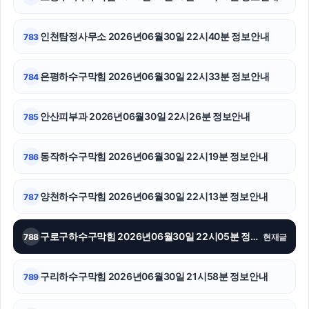
야구반티
불륜증거
인천탐정사무소 2026년06월30일 22시40분 정보안내
783
영등포하수구막힘
은평하수구막힘 2026년06월30일 22시33분 정보안내
784
광교피부과
안산피부과 2026년06월30일 22시26분 정보안내
785
동탄피부과
의정부법률사무소
동작하수구막힘 2026년06월30일 22시19분 정보안내
786
수원흥신소
양천하수구막힘 2026년06월30일 22시13분 정보안내
787
수원이혼전문변호사
구로구하수구막힘 2026년06월30일 22시05분 정보안내
788
현재글
대구흥신소
동대문구하수구막힘
구리하수구막힘 2026년06월30일 21시58분 정보안내
789
고양이보호소