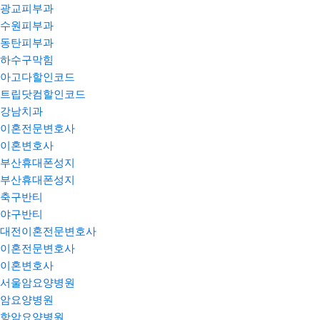
광교피부과
수원피부과
동탄피부과
하수구막힘
아고다할인코드
트립닷컴할인코드
강남치과
이혼전문변호사
이혼변호사
부산휴대폰성지
부산휴대폰성지
축구반티
야구반티
대전이혼전문변호사
이혼전문변호사
이혼변호사
서울암요양병원
암요양병원
항암요양병원