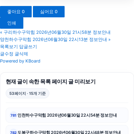
광고대행사
좋아요
0
싫어요
0
하남하수구막힘
인쇄
휴대폰성지
«
구리하수구막힘 2026년06월30일 21시58분 정보안내
양천하수구막힘 2026년06월30일 22시13분 정보안내
»
부산휴대폰성지
목록보기
답글쓰기
글수정
글삭제
수원형사변호사
Powered by KBoard
서울상간녀소송변호사
현재 글이 속한 목록 페이지 글 미리보기
은평하수구막힘
53페이지 · 15개 기준
용인형사전문변호사
용인학교폭력변호사
인천하수구막힘 2026년06월30일 22시54분 정보안내
781
파양보호소
도봉구하수구막힘 2026년06월30일 22시48분 정보안내
782