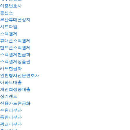
이혼변호사
흥신소
부산휴대폰성지
시트파일
소액결제
휴대폰소액결제
핸드폰소액결제
소액결제현금화
소액결제상품권
카드현금화
인천형사전문변호사
아파트대출
개인회생중대출
장기렌트
신용카드현금화
수원피부과
동탄피부과
광교피부과