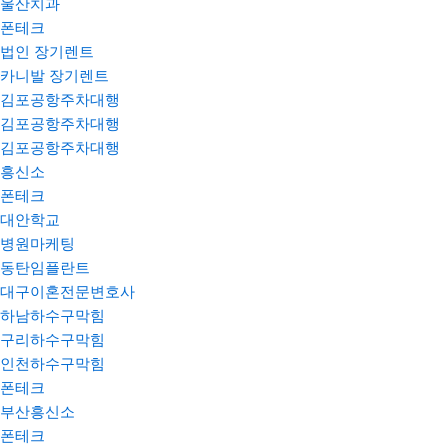
울산치과
폰테크
법인 장기렌트
카니발 장기렌트
김포공항주차대행
김포공항주차대행
김포공항주차대행
흥신소
폰테크
대안학교
병원마케팅
동탄임플란트
대구이혼전문변호사
하남하수구막힘
구리하수구막힘
인천하수구막힘
폰테크
부산흥신소
폰테크