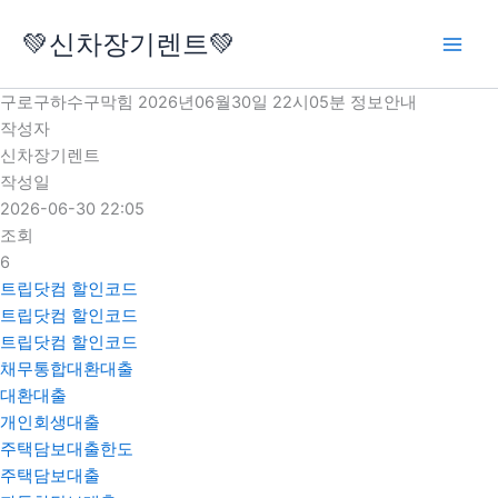
콘
💚신차장기렌트💚
텐
츠
로
구로구하수구막힘 2026년06월30일 22시05분 정보안내
건
작성자
너
신차장기렌트
뛰
작성일
기
2026-06-30 22:05
조회
6
트립닷컴 할인코드
트립닷컴 할인코드
트립닷컴 할인코드
채무통합대환대출
대환대출
개인회생대출
주택담보대출한도
주택담보대출