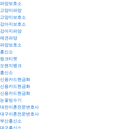
파양보호소
고양이파양
고양이보호소
강아지보호소
강아지파양
애견파양
파양보호소
흥신소
핑크티켓
오렌지뱅크
흥신소
신용카드현금화
신용카드현금화
신용카드현금화
눈꽃빙수기
대전이혼전문변호사
대구이혼전문변호사
부산흥신소
대구흥신소