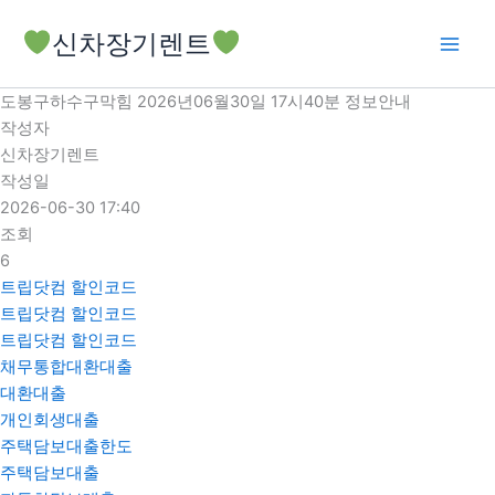
콘
신차장기렌트
텐
츠
로
도봉구하수구막힘 2026년06월30일 17시40분 정보안내
건
작성자
너
신차장기렌트
뛰
작성일
기
2026-06-30 17:40
조회
6
트립닷컴 할인코드
트립닷컴 할인코드
트립닷컴 할인코드
채무통합대환대출
대환대출
개인회생대출
주택담보대출한도
주택담보대출