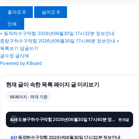
수원상간소송변호사
좋아요
0
싫어요
0
강아지보호소
인쇄
용인학교폭력변호사
«
동작하수구막힘 2026년06월30일 17시32분 정보안내
중랑구하수구막힘 2026년06월30일 17시46분 정보안내
»
용인상간소송변호사
목록보기
답글쓰기
글수정
글삭제
카드현금화
Powered by KBoard
인천탐정사무소
현재 글이 속한 목록 페이지 글 미리보기
트립닷컴할인코드
56페이지 · 15개 기준
안산이혼전문변호사
광진하수구막힘
도봉구하수구막힘 2026년06월30일 17시40분 정보안내
826
현재글
은평구하수구막힘
동작하수구막힘 2026년06월30일 17시32분 정보안내
827