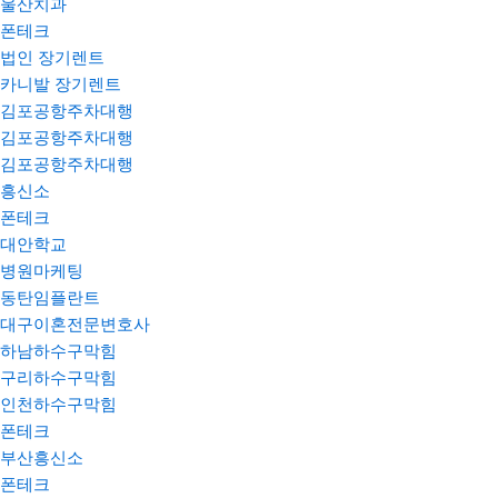
울산치과
폰테크
법인 장기렌트
카니발 장기렌트
김포공항주차대행
김포공항주차대행
김포공항주차대행
흥신소
폰테크
대안학교
병원마케팅
동탄임플란트
대구이혼전문변호사
하남하수구막힘
구리하수구막힘
인천하수구막힘
폰테크
부산흥신소
폰테크