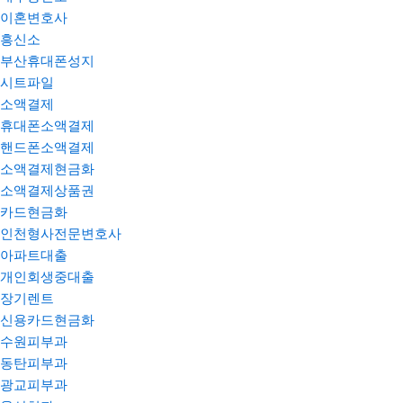
이혼변호사
흥신소
부산휴대폰성지
시트파일
소액결제
휴대폰소액결제
핸드폰소액결제
소액결제현금화
소액결제상품권
카드현금화
인천형사전문변호사
아파트대출
개인회생중대출
장기렌트
신용카드현금화
수원피부과
동탄피부과
광교피부과