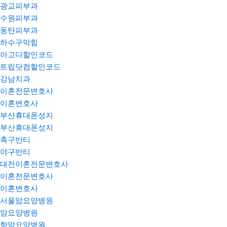
광교피부과
수원피부과
동탄피부과
하수구막힘
아고다할인코드
트립닷컴할인코드
강남치과
이혼전문변호사
이혼변호사
부산휴대폰성지
부산휴대폰성지
축구반티
야구반티
대전이혼전문변호사
이혼전문변호사
이혼변호사
서울암요양병원
암요양병원
항암요양병원