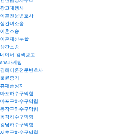
인천탐정사무소
광고대행사
이혼전문변호사
상간녀소송
이혼소송
이혼재산분할
상간소송
네이버 검색광고
sns마케팅
김해이혼전문변호사
불륜증거
휴대폰성지
마포하수구막힘
마포구하수구막힘
동작구하수구막힘
동작하수구막힘
강남하수구막힘
서초구하수구막힘