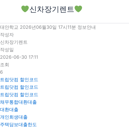
콘
신차장기렌트
텐
츠
로
대안학교 2026년06월30일 17시11분 정보안내
건
작성자
너
신차장기렌트
뛰
작성일
기
2026-06-30 17:11
조회
6
트립닷컴 할인코드
트립닷컴 할인코드
트립닷컴 할인코드
채무통합대환대출
대환대출
개인회생대출
주택담보대출한도