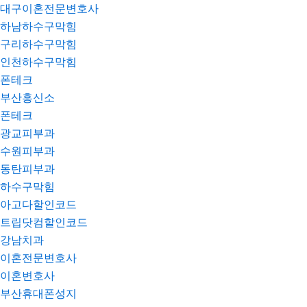
대구이혼전문변호사
하남하수구막힘
구리하수구막힘
인천하수구막힘
폰테크
부산흥신소
폰테크
광교피부과
수원피부과
동탄피부과
하수구막힘
아고다할인코드
트립닷컴할인코드
강남치과
이혼전문변호사
이혼변호사
부산휴대폰성지