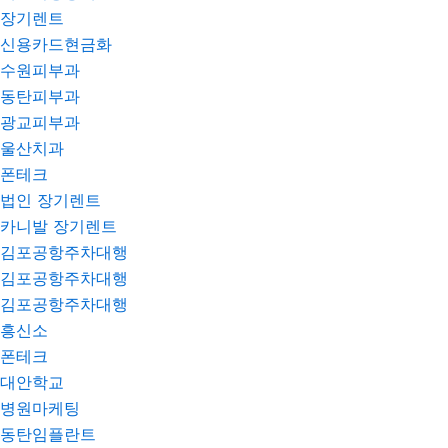
장기렌트
신용카드현금화
수원피부과
동탄피부과
광교피부과
울산치과
폰테크
법인 장기렌트
카니발 장기렌트
김포공항주차대행
김포공항주차대행
김포공항주차대행
흥신소
폰테크
대안학교
병원마케팅
동탄임플란트