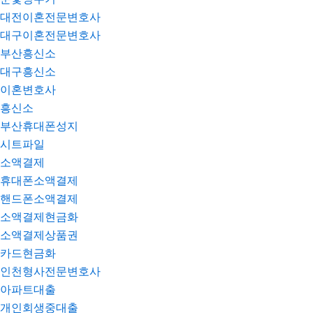
대전이혼전문변호사
대구이혼전문변호사
부산흥신소
대구흥신소
이혼변호사
흥신소
부산휴대폰성지
시트파일
소액결제
휴대폰소액결제
핸드폰소액결제
소액결제현금화
소액결제상품권
카드현금화
인천형사전문변호사
아파트대출
개인회생중대출