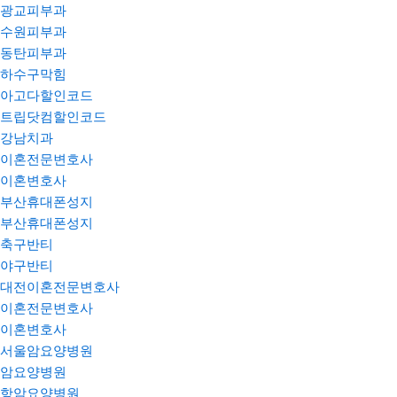
광교피부과
수원피부과
동탄피부과
하수구막힘
아고다할인코드
트립닷컴할인코드
강남치과
이혼전문변호사
이혼변호사
부산휴대폰성지
부산휴대폰성지
축구반티
야구반티
대전이혼전문변호사
이혼전문변호사
이혼변호사
서울암요양병원
암요양병원
항암요양병원