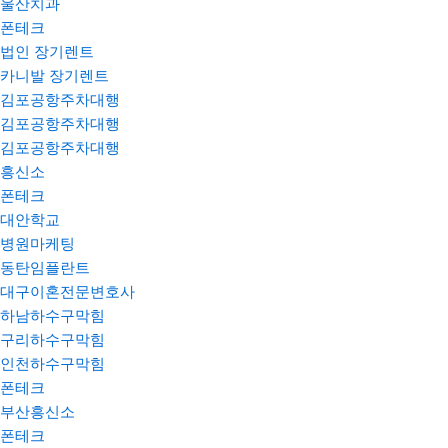
울산치과
폰테크
법인 장기렌트
카니발 장기렌트
김포공항주차대행
김포공항주차대행
김포공항주차대행
흥신소
폰테크
대안학교
병원마케팅
동탄임플란트
대구이혼전문변호사
하남하수구막힘
구리하수구막힘
인천하수구막힘
폰테크
부산흥신소
폰테크