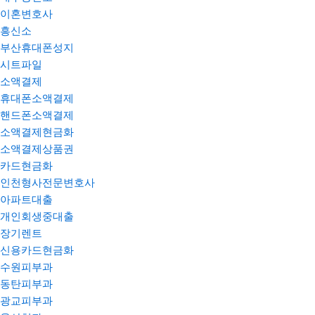
이혼변호사
흥신소
부산휴대폰성지
시트파일
소액결제
휴대폰소액결제
핸드폰소액결제
소액결제현금화
소액결제상품권
카드현금화
인천형사전문변호사
아파트대출
개인회생중대출
장기렌트
신용카드현금화
수원피부과
동탄피부과
광교피부과