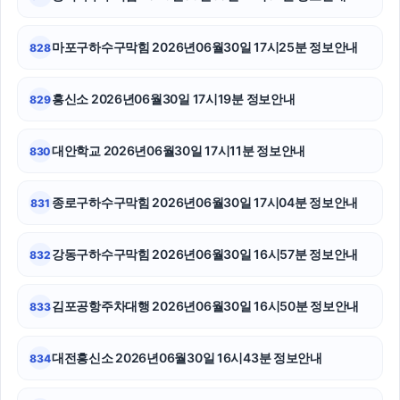
유방암요양병원
강남상간소송변호사
마포구하수구막힘 2026년06월30일 17시25분 정보안내
828
시트파일
흥신소 2026년06월30일 17시19분 정보안내
829
신용카드현금화
대안학교 2026년06월30일 17시11분 정보안내
830
고양이파양
하수구막힘
종로구하수구막힘 2026년06월30일 17시04분 정보안내
831
노원구하수구막힘
강동구하수구막힘 2026년06월30일 16시57분 정보안내
832
대구이혼전문변호사
김포공항주차대행 2026년06월30일 16시50분 정보안내
833
강아지보호소
불륜증거
대전흥신소 2026년06월30일 16시43분 정보안내
834
고양이보호소