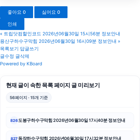
상간남소송
좋아요
0
싫어요
0
의정부학교폭력변호사
인쇄
이혼전문변호사
«
트립닷컴할인코드 2026년06월30일 15시56분 정보안내
용산구하수구막힘 2026년06월30일 16시09분 정보안내
»
노원하수구막힘
목록보기
답글쓰기
글수정
글삭제
부산흥신소
Powered by KBoard
대전이혼전문변호사
현재 글이 속한 목록 페이지 글 미리보기
말기암요양병원
56페이지 · 15개 기준
폰테크
부산휴대폰성지
도봉구하수구막힘 2026년06월30일 17시40분 정보안내
826
트립닷컴할인코드
동작하수구막힘 2026년06월30일 17시32분 정보안내
827