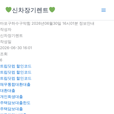
콘
신차장기렌트
텐
츠
로
마포구하수구막힘 2026년06월30일 16시01분 정보안내
건
작성자
너
신차장기렌트
뛰
작성일
기
2026-06-30 16:01
조회
6
트립닷컴 할인코드
트립닷컴 할인코드
트립닷컴 할인코드
채무통합대환대출
대환대출
개인회생대출
주택담보대출한도
주택담보대출