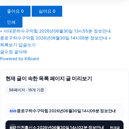
이혼전문변호사
좋아요
0
싫어요
0
수원형사변호사
인쇄
울산치과
«
서대문하수구막힘 2026년06월30일 13시55분 정보안내
종로구하수구막힘 2026년06월30일 14시09분 정보안내
»
송파구하수구막힘
목록보기
답글쓰기
글수정
글삭제
광교피부과
Powered by KBoard
폰테크
현재 글이 속한 목록 페이지 글 미리보기
강남치과
58페이지 · 15개 기준
용인이혼변호사
서울이혼전문변호사
종로구하수구막힘 2026년06월30일 14시09분 정보안내
856
용인학교폭력변호사
인천흥신소 2026년06월30일 14시02분 정보안내
857
현재글