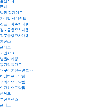
울산치과
폰테크
법인 장기렌트
카니발 장기렌트
김포공항주차대행
김포공항주차대행
김포공항주차대행
흥신소
폰테크
대안학교
병원마케팅
동탄임플란트
대구이혼전문변호사
하남하수구막힘
구리하수구막힘
인천하수구막힘
폰테크
부산흥신소
폰테크