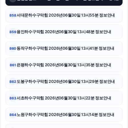
수원이혼전문변호사
의정부형사변호사
서대문하수구막힘 2026년06월30일 13시55분 정보안내
858
강아지파양
용인하수구막힘 2026년06월30일 13시48분 정보안내
859
종로구하수구막힘
동작구하수구막힘 2026년06월30일 13시41분 정보안내
860
부산휴대폰성지
고양이파양
은평하수구막힘 2026년06월30일 13시35분 정보안내
861
부산휴대폰성지
도봉구하수구막힘 2026년06월30일 13시29분 정보안내
862
핸드폰소액결제
서초하수구막힘 2026년06월30일 13시22분 정보안내
863
수원상간소송변호사
서초이혼변호사
노원구하수구막힘 2026년06월30일 13시14분 정보안내
864
중랑하수구막힘