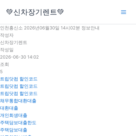
콘
💚신차장기렌트💚
텐
츠
로
인천흥신소 2026년06월30일 14시02분 정보안내
건
작성자
너
신차장기렌트
뛰
작성일
기
2026-06-30 14:02
조회
5
트립닷컴 할인코드
트립닷컴 할인코드
트립닷컴 할인코드
채무통합대환대출
대환대출
개인회생대출
주택담보대출한도
주택담보대출