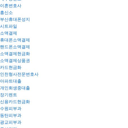
이혼변호사
흥신소
부산휴대폰성지
시트파일
소액결제
휴대폰소액결제
핸드폰소액결제
소액결제현금화
소액결제상품권
카드현금화
인천형사전문변호사
아파트대출
개인회생중대출
장기렌트
신용카드현금화
수원피부과
동탄피부과
광교피부과