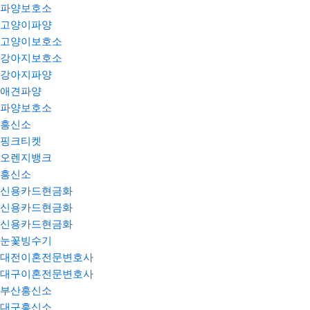
파양보호소
고양이파양
고양이보호소
강아지보호소
강아지파양
애견파양
파양보호소
흥신소
핑크티켓
오렌지뱅크
흥신소
신용카드현금화
신용카드현금화
신용카드현금화
눈꽃빙수기
대전이혼전문변호사
대구이혼전문변호사
부산흥신소
대구흥신소