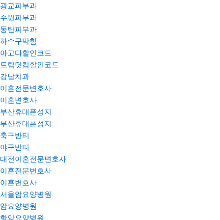
광교피부과
수원피부과
동탄피부과
하수구막힘
아고다할인코드
트립닷컴할인코드
강남치과
이혼전문변호사
이혼변호사
부산휴대폰성지
부산휴대폰성지
축구반티
야구반티
대전이혼전문변호사
이혼전문변호사
이혼변호사
서울암요양병원
암요양병원
항암요양병원