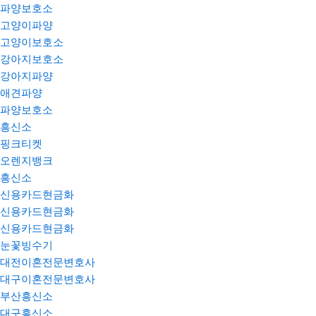
파양보호소
고양이파양
고양이보호소
강아지보호소
강아지파양
애견파양
파양보호소
흥신소
핑크티켓
오렌지뱅크
흥신소
신용카드현금화
신용카드현금화
신용카드현금화
눈꽃빙수기
대전이혼전문변호사
대구이혼전문변호사
부산흥신소
대구흥신소