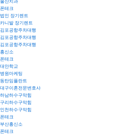
울산치과
폰테크
법인 장기렌트
카니발 장기렌트
김포공항주차대행
김포공항주차대행
김포공항주차대행
흥신소
폰테크
대안학교
병원마케팅
동탄임플란트
대구이혼전문변호사
하남하수구막힘
구리하수구막힘
인천하수구막힘
폰테크
부산흥신소
폰테크