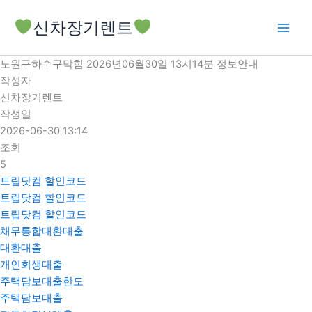
콘
신차장기렌트
텐
츠
로
노원구하수구막힘 2026년06월30일 13시14분 정보안내
건
작성자
너
신차장기렌트
뛰
작성일
기
2026-06-30 13:14
조회
5
트립닷컴 할인코드
트립닷컴 할인코드
트립닷컴 할인코드
채무통합대환대출
대환대출
개인회생대출
주택담보대출한도
주택담보대출