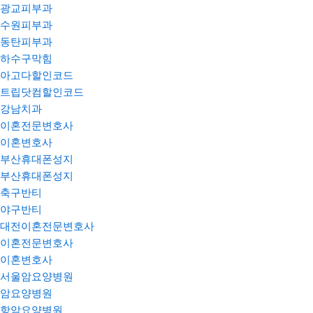
광교피부과
수원피부과
동탄피부과
하수구막힘
아고다할인코드
트립닷컴할인코드
강남치과
이혼전문변호사
이혼변호사
부산휴대폰성지
부산휴대폰성지
축구반티
야구반티
대전이혼전문변호사
이혼전문변호사
이혼변호사
서울암요양병원
암요양병원
항암요양병원