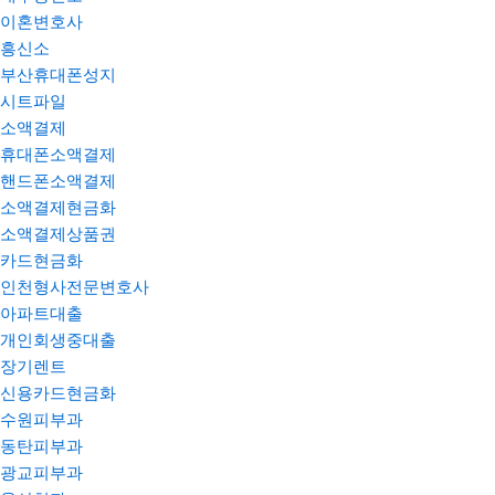
이혼변호사
흥신소
부산휴대폰성지
시트파일
소액결제
휴대폰소액결제
핸드폰소액결제
소액결제현금화
소액결제상품권
카드현금화
인천형사전문변호사
아파트대출
개인회생중대출
장기렌트
신용카드현금화
수원피부과
동탄피부과
광교피부과