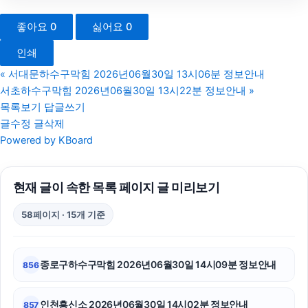
트립닷컴할인코드
좋아요
0
싫어요
0
광고대행사
인쇄
용인이혼변호사
«
서대문하수구막힘 2026년06월30일 13시06분 정보안내
서초하수구막힘 2026년06월30일 13시22분 정보안내
»
재산분할
목록보기
답글쓰기
글수정
글삭제
카드현금화
Powered by KBoard
흥신소
현재 글이 속한 목록 페이지 글 미리보기
수원이혼변호사
58페이지 · 15개 기준
용인형사전문변호사
상간녀위자료
종로구하수구막힘 2026년06월30일 14시09분 정보안내
856
이혼소송
인천흥신소 2026년06월30일 14시02분 정보안내
857