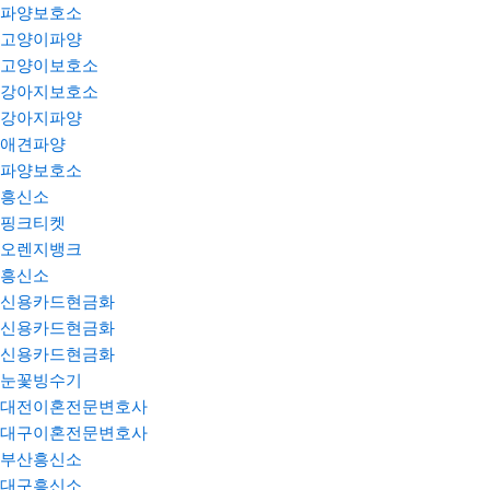
파양보호소
고양이파양
고양이보호소
강아지보호소
강아지파양
애견파양
파양보호소
흥신소
핑크티켓
오렌지뱅크
흥신소
신용카드현금화
신용카드현금화
신용카드현금화
눈꽃빙수기
대전이혼전문변호사
대구이혼전문변호사
부산흥신소
대구흥신소