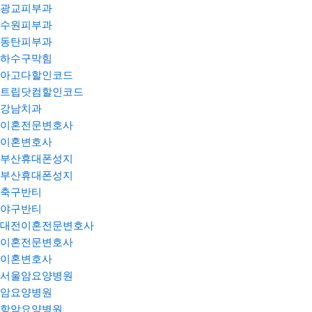
광교피부과
수원피부과
동탄피부과
하수구막힘
아고다할인코드
트립닷컴할인코드
강남치과
이혼전문변호사
이혼변호사
부산휴대폰성지
부산휴대폰성지
축구반티
야구반티
대전이혼전문변호사
이혼전문변호사
이혼변호사
서울암요양병원
암요양병원
항암요양병원