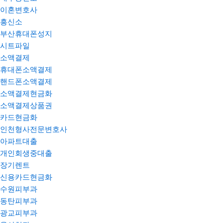
이혼변호사
흥신소
부산휴대폰성지
시트파일
소액결제
휴대폰소액결제
핸드폰소액결제
소액결제현금화
소액결제상품권
카드현금화
인천형사전문변호사
아파트대출
개인회생중대출
장기렌트
신용카드현금화
수원피부과
동탄피부과
광교피부과