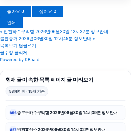
수원법무법인
좋아요
0
싫어요
0
수원형사변호사
인쇄
소액결제상품권
«
인천하수구막힘 2026년06월30일 12시32분 정보안내
불륜증거 2026년06월30일 12시45분 정보안내
»
동탄피부과
목록보기
답글쓰기
글수정
글삭제
서초이혼전문변호사
Powered by KBoard
휴대폰소액결제
현재 글이 속한 목록 페이지 글 미리보기
부천이혼전문변호사
58페이지 · 15개 기준
부산휴대폰성지
수원형사전문변호사
종로구하수구막힘 2026년06월30일 14시09분 정보안내
856
이혼전문변호사
인천흥신소 2026년06월30일 14시02분 정보안내
857