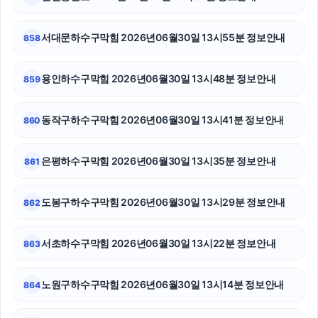
일산한의원
용인변호사
서대문하수구막힘 2026년06월30일 13시55분 정보안내
858
신용카드현금화
용인하수구막힘 2026년06월30일 13시48분 정보안내
859
애견파양
동작구하수구막힘 2026년06월30일 13시41분 정보안내
860
창원이혼전문변호사
마포하수구막힘
은평하수구막힘 2026년06월30일 13시35분 정보안내
861
이혼재산분할
도봉구하수구막힘 2026년06월30일 13시29분 정보안내
862
구로하수구막힘
서초하수구막힘 2026년06월30일 13시22분 정보안내
863
울산치과
흥신소
노원구하수구막힘 2026년06월30일 13시14분 정보안내
864
광교피부과