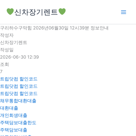
콘
신차장기렌트
텐
츠
로
구리하수구막힘 2026년06월30일 12시39분 정보안내
건
작성자
너
신차장기렌트
뛰
작성일
기
2026-06-30 12:39
조회
7
트립닷컴 할인코드
트립닷컴 할인코드
트립닷컴 할인코드
채무통합대환대출
대환대출
개인회생대출
주택담보대출한도
주택담보대출