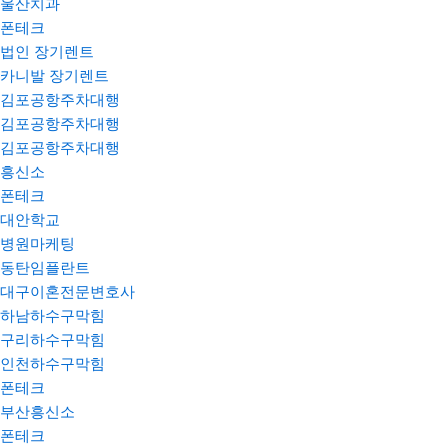
울산치과
폰테크
법인 장기렌트
카니발 장기렌트
김포공항주차대행
김포공항주차대행
김포공항주차대행
흥신소
폰테크
대안학교
병원마케팅
동탄임플란트
대구이혼전문변호사
하남하수구막힘
구리하수구막힘
인천하수구막힘
폰테크
부산흥신소
폰테크