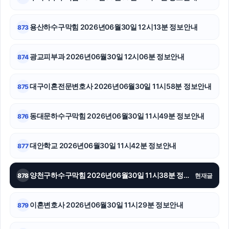
부산휴대폰성지
이혼전문변호사
용산하수구막힘 2026년06월30일 12시13분 정보안내
873
축구반티
광교피부과 2026년06월30일 12시06분 정보안내
874
영등포하수구막힘
대구이혼전문변호사 2026년06월30일 11시58분 정보안내
875
광진하수구막힘
강아지보호소
동대문하수구막힘 2026년06월30일 11시49분 정보안내
876
중랑구하수구막힘
대안학교 2026년06월30일 11시42분 정보안내
877
동탄피부과
양천구하수구막힘 2026년06월30일 11시38분 정보안내
878
현재글
의정부법무법인
병원마케팅
이혼변호사 2026년06월30일 11시29분 정보안내
879
파양보호소