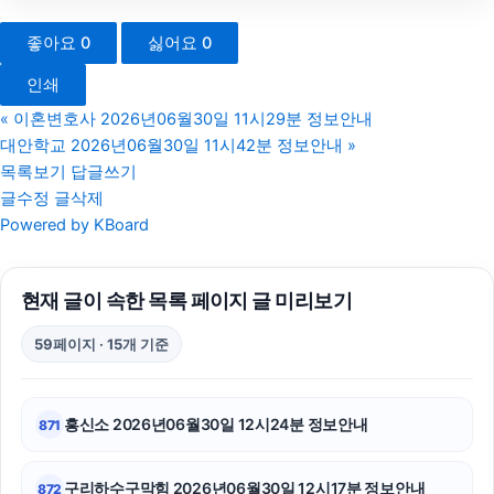
강아지보호소
좋아요
0
싫어요
0
고양이파양
인쇄
흥신소
«
이혼변호사 2026년06월30일 11시29분 정보안내
대안학교 2026년06월30일 11시42분 정보안내
»
종로하수구막힘
목록보기
답글쓰기
글수정
글삭제
대구흥신소
Powered by KBoard
울산치과
현재 글이 속한 목록 페이지 글 미리보기
강남상간소송변호사
59페이지 · 15개 기준
카드현금화
대전이혼전문변호사
흥신소 2026년06월30일 12시24분 정보안내
871
부산흥신소
구리하수구막힘 2026년06월30일 12시17분 정보안내
872