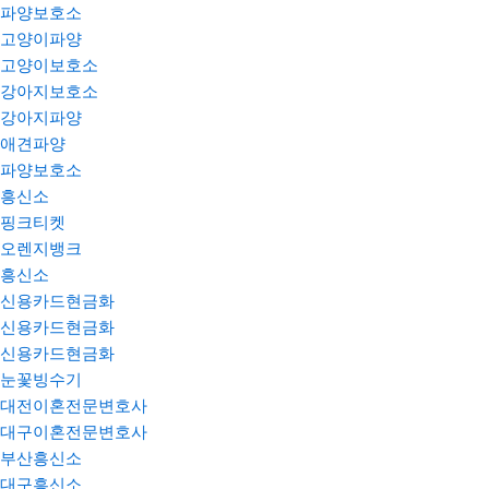
파양보호소
고양이파양
고양이보호소
강아지보호소
강아지파양
애견파양
파양보호소
흥신소
핑크티켓
오렌지뱅크
흥신소
신용카드현금화
신용카드현금화
신용카드현금화
눈꽃빙수기
대전이혼전문변호사
대구이혼전문변호사
부산흥신소
대구흥신소