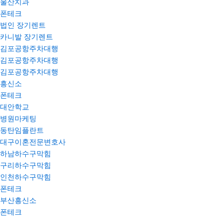
울산치과
폰테크
법인 장기렌트
카니발 장기렌트
김포공항주차대행
김포공항주차대행
김포공항주차대행
흥신소
폰테크
대안학교
병원마케팅
동탄임플란트
대구이혼전문변호사
하남하수구막힘
구리하수구막힘
인천하수구막힘
폰테크
부산흥신소
폰테크