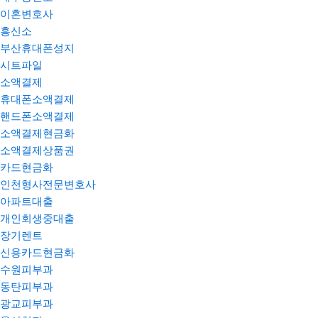
이혼변호사
흥신소
부산휴대폰성지
시트파일
소액결제
휴대폰소액결제
핸드폰소액결제
소액결제현금화
소액결제상품권
카드현금화
인천형사전문변호사
아파트대출
개인회생중대출
장기렌트
신용카드현금화
수원피부과
동탄피부과
광교피부과