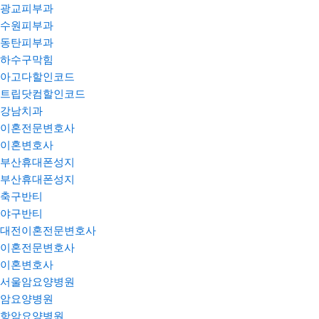
광교피부과
수원피부과
동탄피부과
하수구막힘
아고다할인코드
트립닷컴할인코드
강남치과
이혼전문변호사
이혼변호사
부산휴대폰성지
부산휴대폰성지
축구반티
야구반티
대전이혼전문변호사
이혼전문변호사
이혼변호사
서울암요양병원
암요양병원
항암요양병원