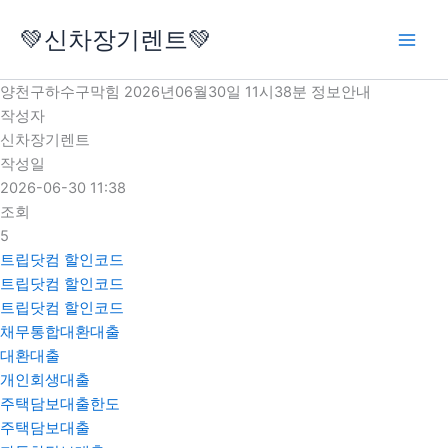
콘
💚신차장기렌트💚
텐
츠
로
양천구하수구막힘 2026년06월30일 11시38분 정보안내
건
작성자
너
신차장기렌트
뛰
작성일
기
2026-06-30 11:38
조회
5
트립닷컴 할인코드
트립닷컴 할인코드
트립닷컴 할인코드
채무통합대환대출
대환대출
개인회생대출
주택담보대출한도
주택담보대출