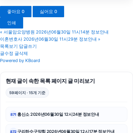
서대문구하수구막힘
좋아요
0
싫어요
0
강남음주운전변호사
인쇄
부산흥신소
«
서울암요양병원 2026년06월30일 11시14분 정보안내
이혼변호사 2026년06월30일 11시29분 정보안내
»
애견파양
목록보기
답글쓰기
글수정
글삭제
용산하수구막힘
Powered by KBoard
수원피부과
현재 글이 속한 목록 페이지 글 미리보기
용인이혼전문변호사
59페이지 · 15개 기준
노원하수구막힘
휴대폰성지
흥신소 2026년06월30일 12시24분 정보안내
871
김포공항주차대행
구리하수구막힘 2026년06월30일 12시17분 정보안내
872