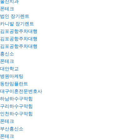
울산치과
폰테크
법인 장기렌트
카니발 장기렌트
김포공항주차대행
김포공항주차대행
김포공항주차대행
흥신소
폰테크
대안학교
병원마케팅
동탄임플란트
대구이혼전문변호사
하남하수구막힘
구리하수구막힘
인천하수구막힘
폰테크
부산흥신소
폰테크