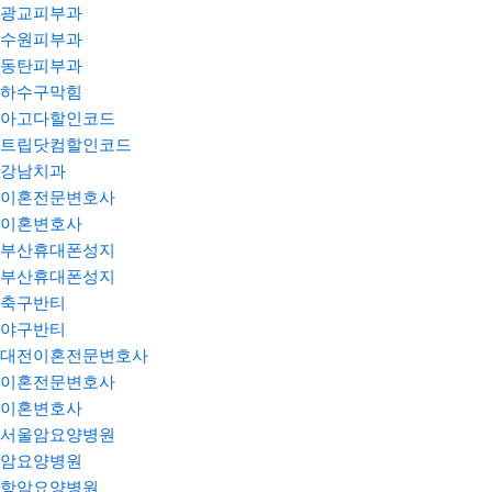
광교피부과
수원피부과
동탄피부과
하수구막힘
아고다할인코드
트립닷컴할인코드
강남치과
이혼전문변호사
이혼변호사
부산휴대폰성지
부산휴대폰성지
축구반티
야구반티
대전이혼전문변호사
이혼전문변호사
이혼변호사
서울암요양병원
암요양병원
항암요양병원