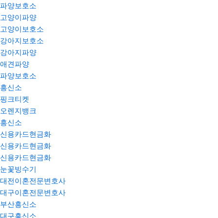
파양보호소
고양이파양
고양이보호소
강아지보호소
강아지파양
애견파양
파양보호소
흥신소
핑크티켓
오렌지뱅크
흥신소
신용카드현금화
신용카드현금화
신용카드현금화
눈꽃빙수기
대전이혼전문변호사
대구이혼전문변호사
부산흥신소
대구흥신소