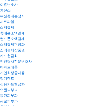
이혼변호사
흥신소
부산휴대폰성지
시트파일
소액결제
휴대폰소액결제
핸드폰소액결제
소액결제현금화
소액결제상품권
카드현금화
인천형사전문변호사
아파트대출
개인회생중대출
장기렌트
신용카드현금화
수원피부과
동탄피부과
광교피부과