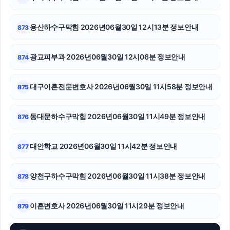
유방암요양병원
강남상간녀소송변호사
용산하수구막힘 2026년06월30일 12시13분 정보안내
873
의정부변호사
광교피부과 2026년06월30일 12시06분 정보안내
874
협의이혼
대구이혼전문변호사 2026년06월30일 11시58분 정보안내
875
부천이혼전문변호사
서초구하수구막힘
동대문하수구막힘 2026년06월30일 11시49분 정보안내
876
청주이혼전문변호사
대안학교 2026년06월30일 11시42분 정보안내
877
이혼상담
양천구하수구막힘 2026년06월30일 11시38분 정보안내
878
서울이혼변호사
중랑구하수구막힘
이혼변호사 2026년06월30일 11시29분 정보안내
879
수원형사변호사