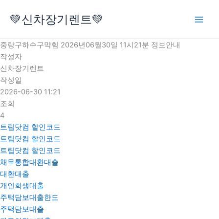
콘
💚신차장기렌트💚
텐
츠
로
중랑구하수구막힘 2026년06월30일 11시21분 정보안내
건
작성자
너
신차장기렌트
뛰
작성일
기
2026-06-30 11:21
조회
4
트립닷컴 할인코드
트립닷컴 할인코드
트립닷컴 할인코드
채무통합대환대출
대환대출
개인회생대출
주택담보대출한도
주택담보대출