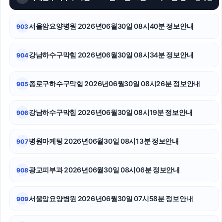
상간녀소송
인천하수구막힘
서울암요양병원 2026년06월30일 08시40분 정보안내
903
상간남소송
강남하수구막힘 2026년06월30일 08시34분 정보안내
904
수원이혼변호사
종로구하수구막힘 2026년06월30일 08시26분 정보안내
905
김포공항주차대행
신용카드현금화
강남하수구막힘 2026년06월30일 08시19분 정보안내
906
안산피부과
병원마케팅 2026년06월30일 08시13분 정보안내
907
이혼소송
광교피부과 2026년06월30일 08시06분 정보안내
908
폰테크
서울이혼전문변호사
서울암요양병원 2026년06월30일 07시58분 정보안내
909
노원하수구막힘