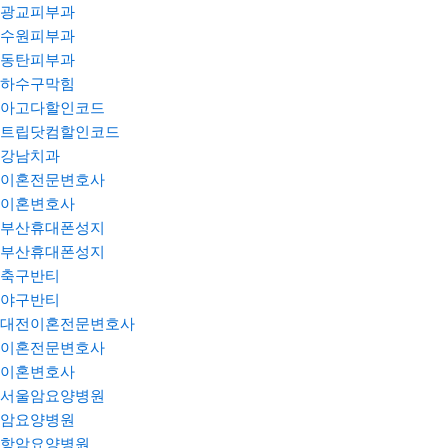
광교피부과
수원피부과
동탄피부과
하수구막힘
아고다할인코드
트립닷컴할인코드
강남치과
이혼전문변호사
이혼변호사
부산휴대폰성지
부산휴대폰성지
축구반티
야구반티
대전이혼전문변호사
이혼전문변호사
이혼변호사
서울암요양병원
암요양병원
항암요양병원