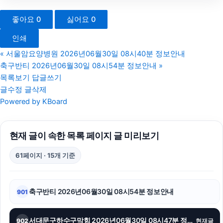
의정부법무법인
좋아요
0
싫어요
0
아고다할인코드
인쇄
서초이혼전문변호사
«
서울암요양병원 2026년06월30일 08시40분 정보안내
축구반티 2026년06월30일 08시54분 정보안내
»
이혼재산분할
목록보기
답글쓰기
글수정
글삭제
소액결제상품권
Powered by KBoard
이혼전문변호사
현재 글이 속한 목록 페이지 글 미리보기
창원이혼전문변호사
61페이지 · 15개 기준
의정부변호사
강남음주운전변호사
축구반티 2026년06월30일 08시54분 정보안내
901
폰테크
서대문구하수구막힘 2026년06월30일 08시47분 정보안내
902
현재글