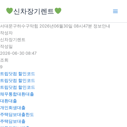
콘
신차장기렌트
텐
츠
로
서대문구하수구막힘 2026년06월30일 08시47분 정보안내
건
작성자
너
신차장기렌트
뛰
작성일
기
2026-06-30 08:47
조회
9
트립닷컴 할인코드
트립닷컴 할인코드
트립닷컴 할인코드
채무통합대환대출
대환대출
개인회생대출
주택담보대출한도
주택담보대출