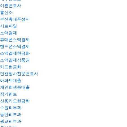
이혼변호사
흥신소
부산휴대폰성지
시트파일
소액결제
휴대폰소액결제
핸드폰소액결제
소액결제현금화
소액결제상품권
카드현금화
인천형사전문변호사
아파트대출
개인회생중대출
장기렌트
신용카드현금화
수원피부과
동탄피부과
광교피부과