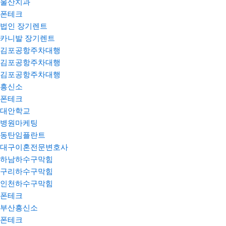
울산치과
폰테크
법인 장기렌트
카니발 장기렌트
김포공항주차대행
김포공항주차대행
김포공항주차대행
흥신소
폰테크
대안학교
병원마케팅
동탄임플란트
대구이혼전문변호사
하남하수구막힘
구리하수구막힘
인천하수구막힘
폰테크
부산흥신소
폰테크