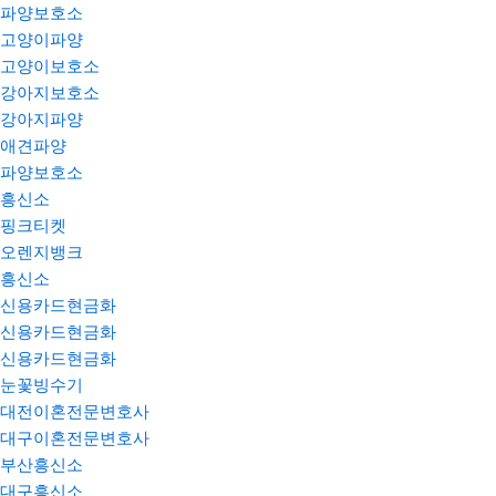
파양보호소
고양이파양
고양이보호소
강아지보호소
강아지파양
애견파양
파양보호소
흥신소
핑크티켓
오렌지뱅크
흥신소
신용카드현금화
신용카드현금화
신용카드현금화
눈꽃빙수기
대전이혼전문변호사
대구이혼전문변호사
부산흥신소
대구흥신소