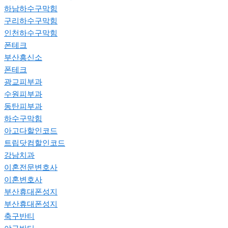
하남하수구막힘
구리하수구막힘
인천하수구막힘
폰테크
부산흥신소
폰테크
광교피부과
수원피부과
동탄피부과
하수구막힘
아고다할인코드
트립닷컴할인코드
강남치과
이혼전문변호사
이혼변호사
부산휴대폰성지
부산휴대폰성지
축구반티