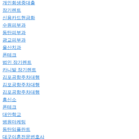
개인회생중대출
장기렌트
신용카드현금화
수원피부과
동탄피부과
광교피부과
울산치과
폰테크
법인 장기렌트
카니발 장기렌트
김포공항주차대행
김포공항주차대행
김포공항주차대행
흥신소
폰테크
대안학교
병원마케팅
동탄임플란트
대구이혼전문변호사