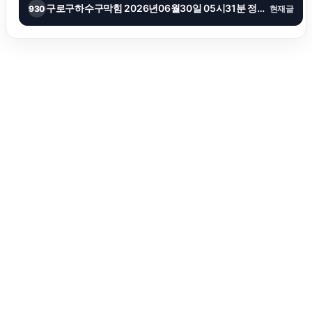
구로구하수구막힘 2026년06월30일 05시31분 정보안내
930
현재글
구로하수구막힘
용인이혼변호사
부천이혼전문변호사
상간남소송