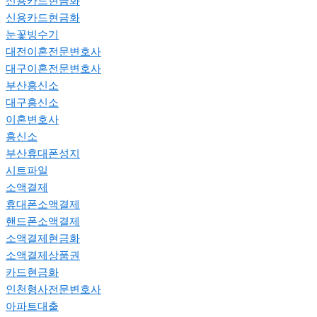
신용카드현금화
신용카드현금화
눈꽃빙수기
대전이혼전문변호사
대구이혼전문변호사
부산흥신소
대구흥신소
이혼변호사
흥신소
부산휴대폰성지
시트파일
소액결제
휴대폰소액결제
핸드폰소액결제
소액결제현금화
소액결제상품권
카드현금화
인천형사전문변호사
아파트대출