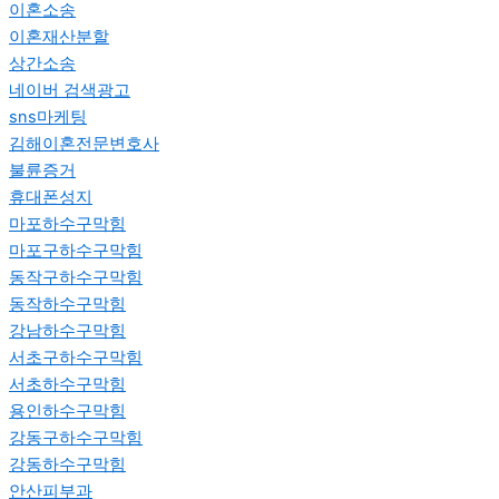
이혼소송
이혼재산분할
상간소송
네이버 검색광고
sns마케팅
김해이혼전문변호사
불륜증거
휴대폰성지
마포하수구막힘
마포구하수구막힘
동작구하수구막힘
동작하수구막힘
강남하수구막힘
서초구하수구막힘
서초하수구막힘
용인하수구막힘
강동구하수구막힘
강동하수구막힘
안산피부과