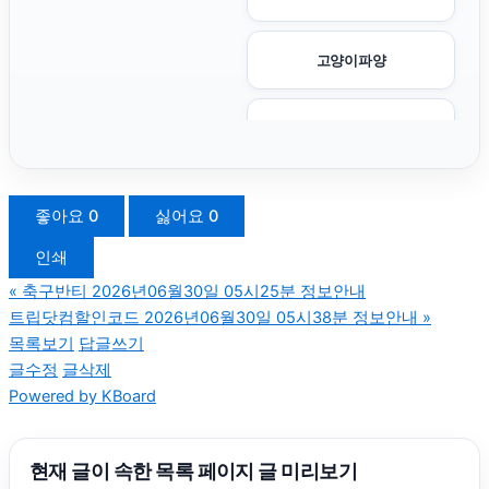
고양이파양
서초하수구막힘
카니발 장기렌트
좋아요
0
싫어요
0
인쇄
소액결제현금화
«
축구반티 2026년06월30일 05시25분 정보안내
트립닷컴할인코드 2026년06월30일 05시38분 정보안내
»
대구이혼전문변호사
목록보기
답글쓰기
글수정
글삭제
Powered by KBoard
강아지보호소
부산흥신소
현재 글이 속한 목록 페이지 글 미리보기