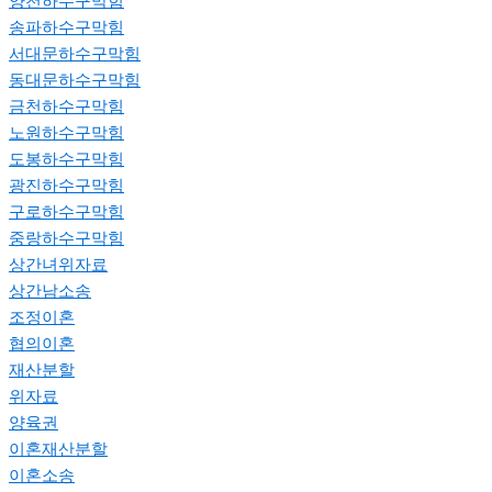
양천하수구막힘
송파하수구막힘
서대문하수구막힘
동대문하수구막힘
금천하수구막힘
노원하수구막힘
도봉하수구막힘
광진하수구막힘
구로하수구막힘
중랑하수구막힘
상간녀위자료
상간남소송
조정이혼
협의이혼
재산분할
위자료
양육권
이혼재산분할
이혼소송