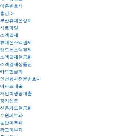
이혼변호사
흥신소
부산휴대폰성지
시트파일
소액결제
휴대폰소액결제
핸드폰소액결제
소액결제현금화
소액결제상품권
카드현금화
인천형사전문변호사
아파트대출
개인회생중대출
장기렌트
신용카드현금화
수원피부과
동탄피부과
광교피부과