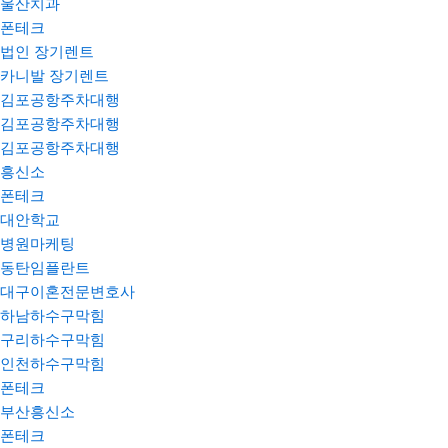
울산치과
폰테크
법인 장기렌트
카니발 장기렌트
김포공항주차대행
김포공항주차대행
김포공항주차대행
흥신소
폰테크
대안학교
병원마케팅
동탄임플란트
대구이혼전문변호사
하남하수구막힘
구리하수구막힘
인천하수구막힘
폰테크
부산흥신소
폰테크