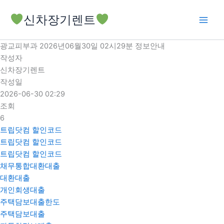
콘
신차장기렌트
텐
츠
로
광교피부과 2026년06월30일 02시29분 정보안내
건
작성자
너
신차장기렌트
뛰
작성일
기
2026-06-30 02:29
조회
6
트립닷컴 할인코드
트립닷컴 할인코드
트립닷컴 할인코드
채무통합대환대출
대환대출
개인회생대출
주택담보대출한도
주택담보대출