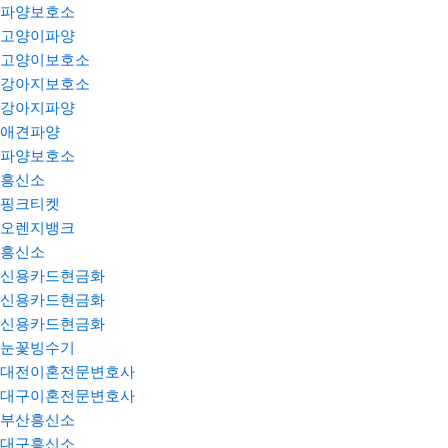
파양보호소
고양이파양
고양이보호소
강아지보호소
강아지파양
애견파양
파양보호소
흥신소
핑크티켓
오렌지뱅크
흥신소
신용카드현금화
신용카드현금화
신용카드현금화
눈꽃빙수기
대전이혼전문변호사
대구이혼전문변호사
부산흥신소
대구흥신소