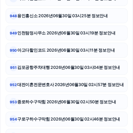
수원변호사
상간남소송
용인흥신소 2026년06월30일 03시25분 정보안내
948
상간녀소송
인천탐정사무소 2026년06월30일 03시19분 정보안내
949
폰테크
아고다할인코드 2026년06월30일 03시11분 정보안내
950
양천구하수구막힘
고양이파양
김포공항주차대행 2026년06월30일 03시04분 정보안내
951
구로구하수구막힘
대전이혼전문변호사 2026년06월30일 02시57분 정보안내
952
대전이혼전문변호사
종로하수구막힘 2026년06월30일 02시50분 정보안내
953
용인이혼변호사
상간소송
구로구하수구막힘 2026년06월30일 02시46분 정보안내
954
폰테크