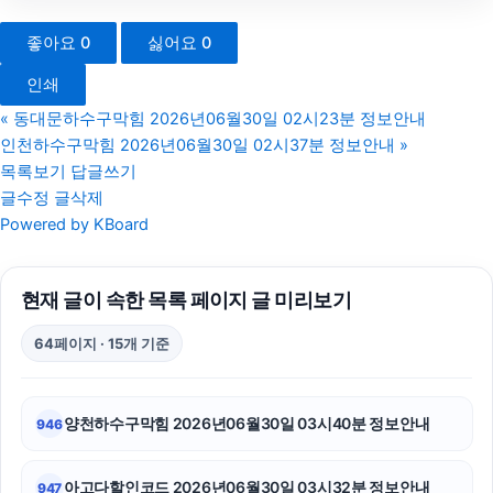
의정부법무법인
좋아요
0
싫어요
0
서대문하수구막힘
인쇄
소액결제현금화
«
동대문하수구막힘 2026년06월30일 02시23분 정보안내
인천하수구막힘 2026년06월30일 02시37분 정보안내
»
서울이혼전문변호사
목록보기
답글쓰기
글수정
글삭제
상간녀위자료
Powered by KBoard
강남하수구막힘
현재 글이 속한 목록 페이지 글 미리보기
강남상간소송변호사
64페이지 · 15개 기준
의정부형사전문변호사
울산이혼전문변호사
양천하수구막힘 2026년06월30일 03시40분 정보안내
946
네이버 검색광고
아고다할인코드 2026년06월30일 03시32분 정보안내
947