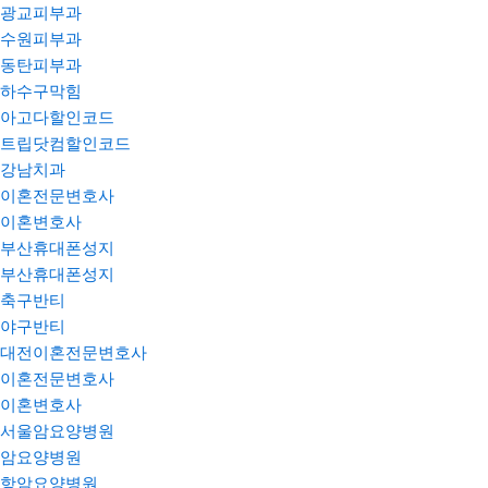
광교피부과
수원피부과
동탄피부과
하수구막힘
아고다할인코드
트립닷컴할인코드
강남치과
이혼전문변호사
이혼변호사
부산휴대폰성지
부산휴대폰성지
축구반티
야구반티
대전이혼전문변호사
이혼전문변호사
이혼변호사
서울암요양병원
암요양병원
항암요양병원