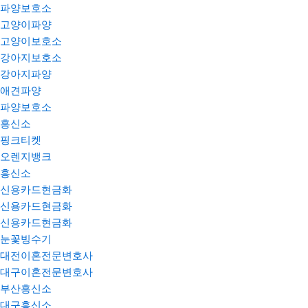
파양보호소
고양이파양
고양이보호소
강아지보호소
강아지파양
애견파양
파양보호소
흥신소
핑크티켓
오렌지뱅크
흥신소
신용카드현금화
신용카드현금화
신용카드현금화
눈꽃빙수기
대전이혼전문변호사
대구이혼전문변호사
부산흥신소
대구흥신소