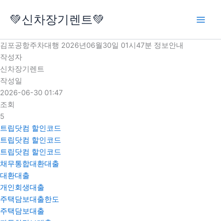
콘
💚신차장기렌트💚
텐
츠
로
김포공항주차대행 2026년06월30일 01시47분 정보안내
건
작성자
너
신차장기렌트
뛰
작성일
기
2026-06-30 01:47
조회
5
트립닷컴 할인코드
트립닷컴 할인코드
트립닷컴 할인코드
채무통합대환대출
대환대출
개인회생대출
주택담보대출한도
주택담보대출