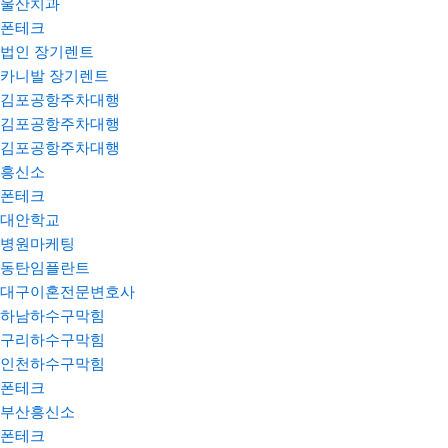
울산치과
폰테크
법인 장기렌트
카니발 장기렌트
김포공항주차대행
김포공항주차대행
김포공항주차대행
흥신소
폰테크
대안학교
병원마케팅
동탄임플란트
대구이혼전문변호사
하남하수구막힘
구리하수구막힘
인천하수구막힘
폰테크
부산흥신소
폰테크