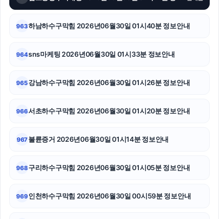
광교피부과
금천구하수구막힘
하남하수구막힘 2026년06월30일 01시40분 정보안내
963
수원형사전문변호사
sns마케팅 2026년06월30일 01시33분 정보안내
964
안산피부과
강남하수구막힘 2026년06월30일 01시26분 정보안내
965
흥신소
수원형사전문변호사
서초하수구막힘 2026년06월30일 01시20분 정보안내
966
이혼변호사
불륜증거 2026년06월30일 01시14분 정보안내
967
서대문구하수구막힘
구리하수구막힘 2026년06월30일 01시05분 정보안내
968
강아지파양
유방암요양병원
인천하수구막힘 2026년06월30일 00시59분 정보안내
969
소액결제현금화