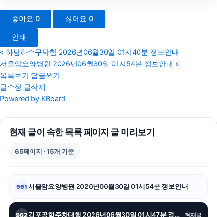
마포구하수구막힘
좋아요
0
싫어요
0
의정부학교폭력변호사
인쇄
sns마케팅
«
하남하수구막힘 2026년06월30일 01시40분 정보안내
서울암요양병원 2026년06월30일 01시54분 정보안내
»
노원구하수구막힘
목록보기
답글쓰기
글수정
글삭제
김포공항주차대행
Powered by KBoard
수원흥신소
현재 글이 속한 목록 페이지 글 미리보기
부산휴대폰성지
65페이지 · 15개 기준
애견파양
서초음주운전변호사
서울암요양병원 2026년06월30일 01시54분 정보안내
961
광고대행사
김포공항주차대행 2026년06월30일 01시47분 정보안내
962
현재글