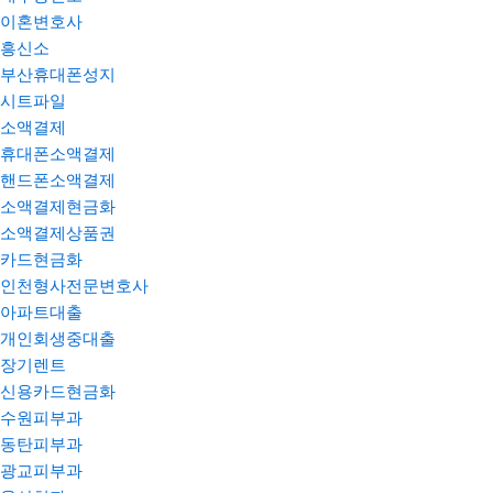
이혼변호사
흥신소
부산휴대폰성지
시트파일
소액결제
휴대폰소액결제
핸드폰소액결제
소액결제현금화
소액결제상품권
카드현금화
인천형사전문변호사
아파트대출
개인회생중대출
장기렌트
신용카드현금화
수원피부과
동탄피부과
광교피부과