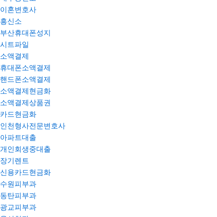
이혼변호사
흥신소
부산휴대폰성지
시트파일
소액결제
휴대폰소액결제
핸드폰소액결제
소액결제현금화
소액결제상품권
카드현금화
인천형사전문변호사
아파트대출
개인회생중대출
장기렌트
신용카드현금화
수원피부과
동탄피부과
광교피부과