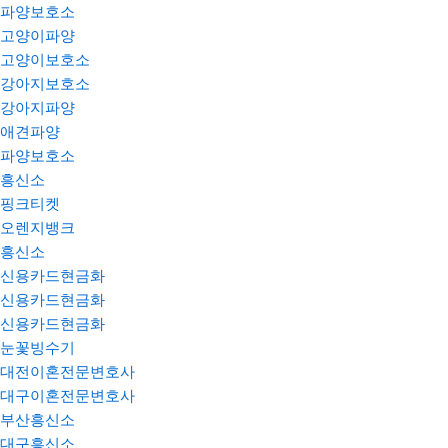
파양보호소
고양이파양
고양이보호소
강아지보호소
강아지파양
애견파양
파양보호소
흥신소
핑크티켓
오렌지뱅크
흥신소
신용카드현금화
신용카드현금화
신용카드현금화
눈꽃빙수기
대전이혼전문변호사
대구이혼전문변호사
부산흥신소
대구흥신소