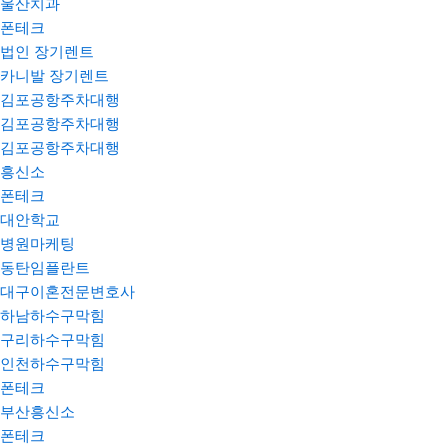
울산치과
폰테크
법인 장기렌트
카니발 장기렌트
김포공항주차대행
김포공항주차대행
김포공항주차대행
흥신소
폰테크
대안학교
병원마케팅
동탄임플란트
대구이혼전문변호사
하남하수구막힘
구리하수구막힘
인천하수구막힘
폰테크
부산흥신소
폰테크