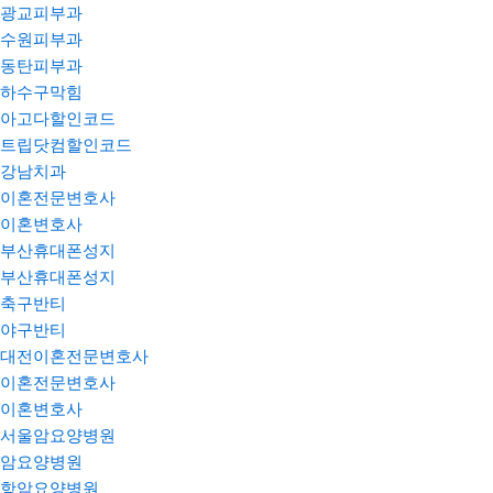
광교피부과
수원피부과
동탄피부과
하수구막힘
아고다할인코드
트립닷컴할인코드
강남치과
이혼전문변호사
이혼변호사
부산휴대폰성지
부산휴대폰성지
축구반티
야구반티
대전이혼전문변호사
이혼전문변호사
이혼변호사
서울암요양병원
암요양병원
항암요양병원