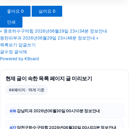
이혼전문변호사
좋아요
0
싫어요
0
광교피부과
인쇄
수원음주운전변호사
«
종로하수구막힘 2026년06월29일 23시34분 정보안내
동탄피부과 2026년06월29일 23시48분 정보안내
»
이혼재산분할
목록보기
답글쓰기
글수정
글삭제
휴대폰소액결제
Powered by KBoard
신용카드현금화
현재 글이 속한 목록 페이지 글 미리보기
용인이혼전문변호사
66페이지 · 15개 기준
고양이보호소
아고다할인코드
강남치과 2026년06월30일 00시10분 정보안내
976
흥신소
양천구하수구막힘 2026년06월30일 00시03분 정보안내
977