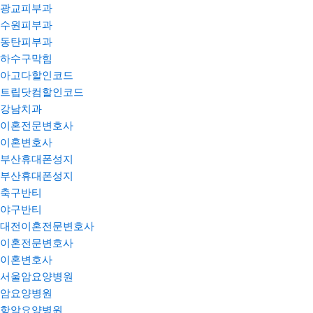
광교피부과
수원피부과
동탄피부과
하수구막힘
아고다할인코드
트립닷컴할인코드
강남치과
이혼전문변호사
이혼변호사
부산휴대폰성지
부산휴대폰성지
축구반티
야구반티
대전이혼전문변호사
이혼전문변호사
이혼변호사
서울암요양병원
암요양병원
항암요양병원