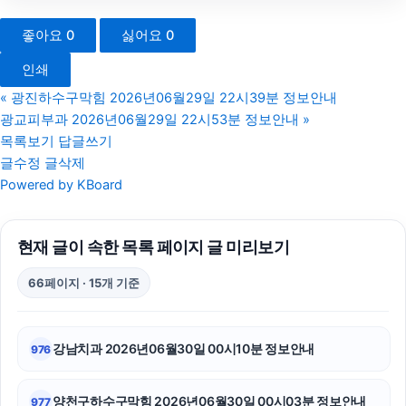
강남음주운전변호사
좋아요
0
싫어요
0
송파구하수구막힘
인쇄
수원흥신소
«
광진하수구막힘 2026년06월29일 22시39분 정보안내
광교피부과 2026년06월29일 22시53분 정보안내
»
용인형사변호사
목록보기
답글쓰기
글수정
글삭제
광교피부과
Powered by KBoard
안산피부과
현재 글이 속한 목록 페이지 글 미리보기
조정이혼
66페이지 · 15개 기준
고양이보호소
의정부이혼전문변호사
강남치과 2026년06월30일 00시10분 정보안내
976
고양이보호소
양천구하수구막힘 2026년06월30일 00시03분 정보안내
977