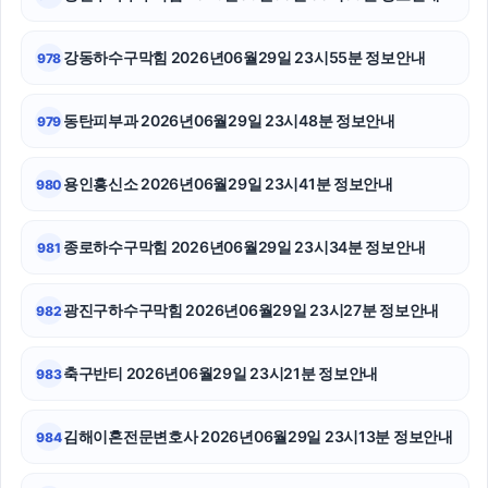
위자료
대구흥신소
강동하수구막힘 2026년06월29일 23시55분 정보안내
978
동대문구하수구막힘
동탄피부과 2026년06월29일 23시48분 정보안내
979
서초이혼전문변호사
용인흥신소 2026년06월29일 23시41분 정보안내
980
노원하수구막힘
부산휴대폰성지
종로하수구막힘 2026년06월29일 23시34분 정보안내
981
금천하수구막힘
광진구하수구막힘 2026년06월29일 23시27분 정보안내
982
남양주이혼전문변호사
축구반티 2026년06월29일 23시21분 정보안내
983
휴대폰소액결제
용산하수구막힘
김해이혼전문변호사 2026년06월29일 23시13분 정보안내
984
의정부변호사