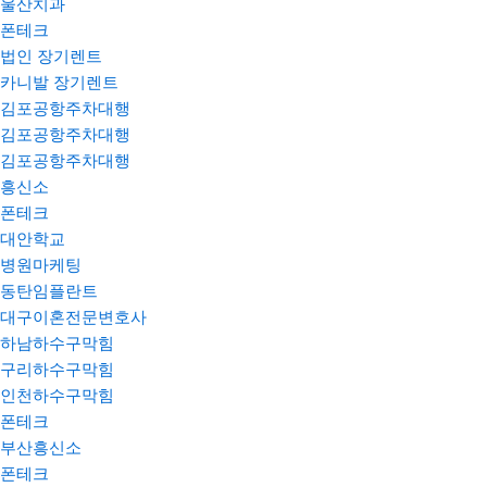
울산치과
폰테크
법인 장기렌트
카니발 장기렌트
김포공항주차대행
김포공항주차대행
김포공항주차대행
흥신소
폰테크
대안학교
병원마케팅
동탄임플란트
대구이혼전문변호사
하남하수구막힘
구리하수구막힘
인천하수구막힘
폰테크
부산흥신소
폰테크