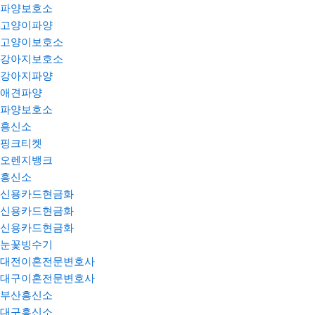
파양보호소
고양이파양
고양이보호소
강아지보호소
강아지파양
애견파양
파양보호소
흥신소
핑크티켓
오렌지뱅크
흥신소
신용카드현금화
신용카드현금화
신용카드현금화
눈꽃빙수기
대전이혼전문변호사
대구이혼전문변호사
부산흥신소
대구흥신소