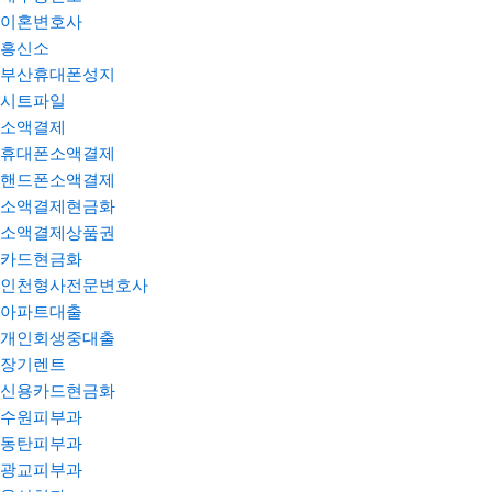
이혼변호사
흥신소
부산휴대폰성지
시트파일
소액결제
휴대폰소액결제
핸드폰소액결제
소액결제현금화
소액결제상품권
카드현금화
인천형사전문변호사
아파트대출
개인회생중대출
장기렌트
신용카드현금화
수원피부과
동탄피부과
광교피부과