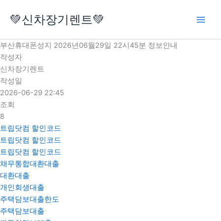
콘
💚신차장기렌트💚
텐
츠
로
부산휴대폰성지 2026년06월29일 22시45분 정보안내
건
작성자
너
신차장기렌트
뛰
작성일
기
2026-06-29 22:45
조회
8
트립닷컴 할인코드
트립닷컴 할인코드
트립닷컴 할인코드
채무통합대환대출
대환대출
개인회생대출
주택담보대출한도
주택담보대출