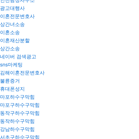
인천탐정사무소
광고대행사
이혼전문변호사
상간녀소송
이혼소송
이혼재산분할
상간소송
네이버 검색광고
sns마케팅
김해이혼전문변호사
불륜증거
휴대폰성지
마포하수구막힘
마포구하수구막힘
동작구하수구막힘
동작하수구막힘
강남하수구막힘
서초구하수구막힘