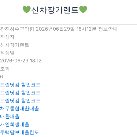
콘
신차장기렌트
텐
츠
로
광진하수구막힘 2026년06월29일 18시12분 정보안내
건
작성자
너
신차장기렌트
뛰
작성일
기
2026-06-29 18:12
조회
6
트립닷컴 할인코드
트립닷컴 할인코드
트립닷컴 할인코드
채무통합대환대출
대환대출
개인회생대출
주택담보대출한도