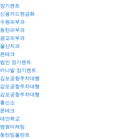
장기렌트
신용카드현금화
수원피부과
동탄피부과
광교피부과
울산치과
폰테크
법인 장기렌트
카니발 장기렌트
김포공항주차대행
김포공항주차대행
김포공항주차대행
흥신소
폰테크
대안학교
병원마케팅
동탄임플란트