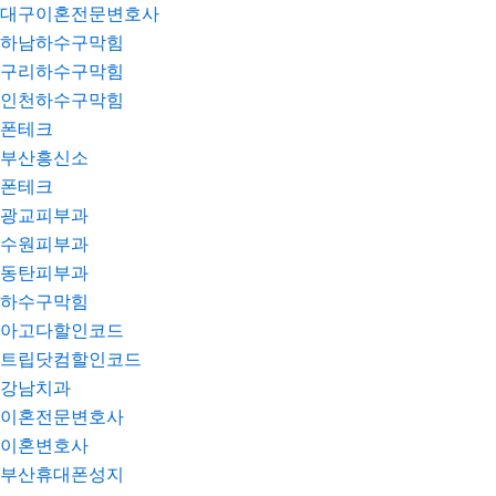
대구이혼전문변호사
하남하수구막힘
구리하수구막힘
인천하수구막힘
폰테크
부산흥신소
폰테크
광교피부과
수원피부과
동탄피부과
하수구막힘
아고다할인코드
트립닷컴할인코드
강남치과
이혼전문변호사
이혼변호사
부산휴대폰성지