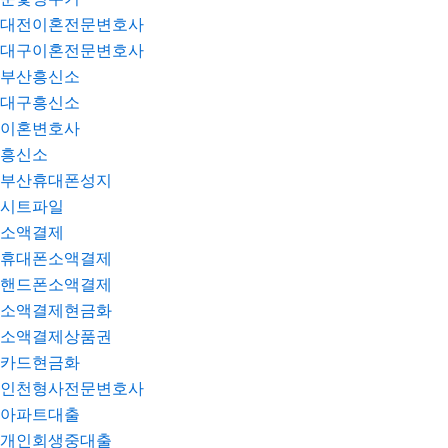
대전이혼전문변호사
대구이혼전문변호사
부산흥신소
대구흥신소
이혼변호사
흥신소
부산휴대폰성지
시트파일
소액결제
휴대폰소액결제
핸드폰소액결제
소액결제현금화
소액결제상품권
카드현금화
인천형사전문변호사
아파트대출
개인회생중대출